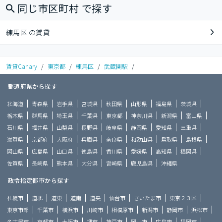
同じ市区町村 で探す
練馬区 の賃貸
賃貸Canary
/
東京都
/
練馬区
/
武蔵関駅
/
都道府県から探す
北海道
青森県
岩手県
宮城県
秋田県
山形県
福島県
茨城県
栃木県
群馬県
埼玉県
千葉県
東京都
神奈川県
新潟県
富山県
石川県
福井県
山梨県
長野県
岐阜県
静岡県
愛知県
三重県
滋賀県
京都府
大阪府
兵庫県
奈良県
和歌山県
鳥取県
島根県
岡山県
広島県
山口県
徳島県
香川県
愛媛県
高知県
福岡県
佐賀県
長崎県
熊本県
大分県
宮崎県
鹿児島県
沖縄県
政令指定都市から探す
札幌市
道北
道東
道南
道央
仙台市
さいたま市
東京２３区
東京市部
千葉市
横浜市
川崎市
相模原市
新潟市
静岡市
浜松市
名古屋市
京都市
大阪市
堺市
神戸市
岡山市
広島市
福岡市