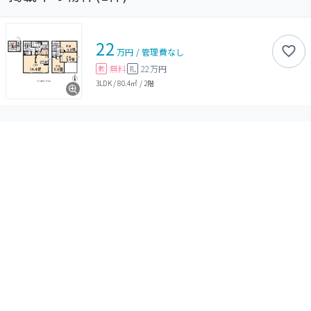
22
万円
/
管理費
なし
無料
22万円
敷
礼
3LDK
/
80.4㎡
/
2階