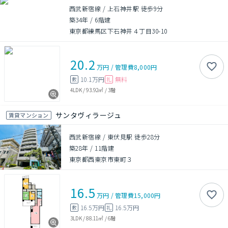
西武新宿線 / 上石神井駅 徒歩9分
築34年
/
6階建
東京都練馬区下石神井４丁目30-10
20.2
万円
/
管理費
8,000円
10.1万円
無料
敷
礼
4LDK
/
93.92㎡
/
3階
サンタヴィラージュ
賃貸マンション
西武新宿線 / 東伏見駅 徒歩28分
築28年
/
11階建
東京都西東京市東町３
16.5
万円
/
管理費
15,000円
16.5万円
16.5万円
敷
礼
3LDK
/
88.11㎡
/
6階