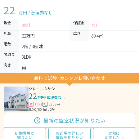
22
万円 / 管理費
なし
敷金
保証金
無料
なし
礼金
広さ
22万円
80.4㎡
階数
2階 / 3階建
間取り
3LDK 
向き
南
無料で10秒! カンタンお問い合わせ
クレールムサシ
22
万円
/
管理費なし
無料
22万円
敷
礼
3LDK / 80.4㎡ / 2階
最新の空室状況が知りたい
初期費用が
お部屋の詳しい
実際に
知りたい
情報を知りたい
見学したい