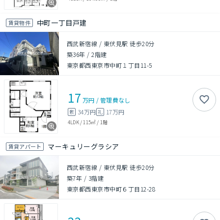
中町一丁目戸建
賃貸物件
西武新宿線 / 東伏見駅 徒歩20分
築36年
/
2階建
東京都西東京市中町１丁目11-5
17
万円
/
管理費
なし
34万円
17万円
敷
礼
4LDK
/
115㎡
/
1階
マーキュリーグラシア
賃貸アパート
西武新宿線 / 東伏見駅 徒歩20分
築7年
/
3階建
東京都西東京市中町６丁目12-28