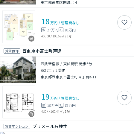
東京都練馬区関町北４
18
万円
/
管理費
なし
27万円
18万円
敷
礼
4SLDK
/
103.69㎡
/
1階
西東京市富士町戸建
賃貸物件
西武新宿線 / 東伏見駅 徒歩6分
築26年
/
2階建
東京都西東京市富士町４丁目8-11
19
万円
/
管理費
なし
38万円
19万円
敷
礼
4LDK
/
100.44㎡
/
1階
プリメール石神井
賃貸マンション