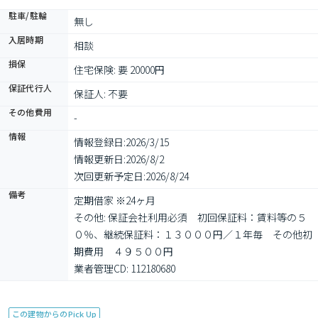
駐車/駐輪
無し
入居時期
相談
損保
住宅保険: 要 20000円
保証代行人
保証人: 不要
その他費用
-
情報
情報登録日:
2026/3/15
情報更新日:
2026/8/2
次回更新予定日:
2026/8/24
備考
定期借家 ※24ヶ月

その他: 保証会社利用必須　初回保証料：賃料等の５
０％、継続保証料：１３０００円／１年毎　その他初
期費用　４９５００円

業者管理CD: 112180680
この建物からのPick Up