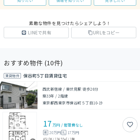
知りたい
情報を知りたい
見学したい
素敵な物件を見つけたらシェアしよう！
LINEで共有
URLをコピー
おすすめ物件 (
10
件)
保谷町5丁目賃貸住宅
賃貸物件
西武新宿線 / 東伏見駅 徒歩26分
築33年
/
2階建
東京都西東京市保谷町５丁目10-19
17
万円
/
管理費
なし
20万円
17万円
敷
礼
4SLDK
/
134.55㎡
/
1階