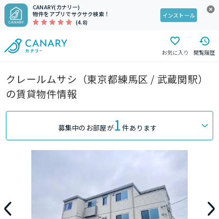
CANARY(カナリー)
物件をアプリでサクサク検索！
インストール
(4.8)
お気に入り
閲覧履歴
クレールムサシ（東京都練馬区 / 武蔵関駅）
の賃貸物件情報
1
募集中のお部屋が
件あります