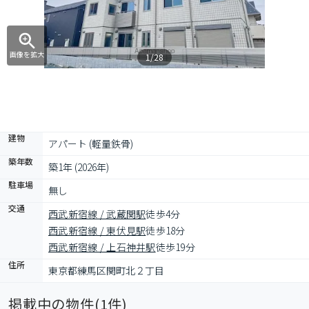
画像を拡大
1/28
建物
アパート (軽量鉄骨)
築年数
築1年 (2026年)
駐車場
無し
交通
西武新宿線 / 武蔵関駅
徒歩4分
西武新宿線 / 東伏見駅
徒歩18分
西武新宿線 / 上石神井駅
徒歩19分
住所
東京都練馬区関町北２丁目
掲載中の物件(
1
件)