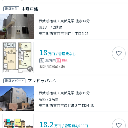
中町戸建
賃貸物件
西武新宿線 / 東伏見駅 徒歩14分
築13年
/
2階建
東京都西東京市中町４丁目3-22
18
万円
/
管理費
なし
36万円
無料
敷
礼
3LDK
/
87.07㎡
/
1階
プレドゥパルク
賃貸アパート
西武新宿線 / 東伏見駅 徒歩19分
新築
/
2階建
東京都西東京市保谷町３丁目24-18
18.2
万円
/
管理費
4,000円