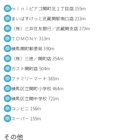
ｍｉｎｉピアゴ関町北１丁目店 155m
まいばすけっと武蔵関駅南口店 213m
（株）三井住友銀行／武蔵関支店 273m
ＴＯＭＯＮＹ 313m
練馬関町郵便局 390m
（株）三徳／関町店 354m
ガスト関町店 504m
ファミリーマート 381m
練馬区立関町小学校 464m
練馬区立関中学校 721m
コンビニ 156m
スーパー 155m
その他