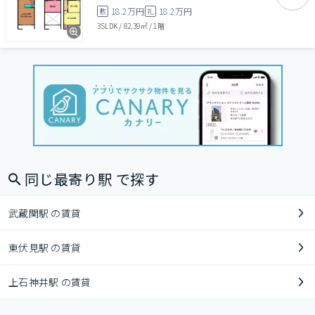
18.2万円
18.2万円
敷
礼
3SLDK
/
82.39㎡
/
1階
同じ最寄り駅 で探す
武蔵関駅 の賃貸
東伏見駅 の賃貸
上石神井駅 の賃貸