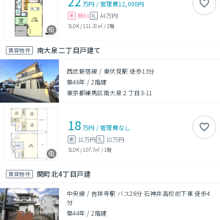
22
万円
/
管理費
12,000円
無料
44万円
敷
礼
3LDK
/
111.31㎡
/
2階
南大泉二丁目戸建て
賃貸物件
西武新宿線 / 東伏見駅 徒歩13分
築46年
/
2階建
東京都練馬区南大泉２丁目3-11
18
万円
/
管理費
なし
18万円
18万円
敷
礼
3LDK
/
107.7㎡
/
1階
関町北4丁目戸建
賃貸物件
中央線 / 吉祥寺駅 バス26分 石神井高校前下車 徒歩4
分
築44年
/
2階建