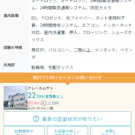
オートロック、オートロック、24時間緊急通報システ
ム、24時間緊急通報システム、防犯カメラ
室内設備
BS、クロゼット、光ファイバー、ネット使用料不
要、24時間換気システム、エアコン、インターネット
対応、室内洗濯置、押入、フローリング、シューズボ
ックス
部屋の特徴
角住戸、バルコニー、二階以上、メゾネット、ベラン
ダ
共用部
駐輪場、宅配ボックス
無料で10秒! カンタンお問い合わせ
クレールムサシ
22
万円
/
管理費なし
無料
22万円
敷
礼
3LDK / 80.4㎡ / 2階
最新の空室状況が知りたい
初期費用が
お部屋の詳しい
実際に