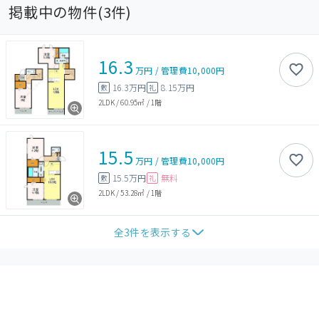
掲載中の物件(
3
件)
16.3
万円
/
管理費
10,000円
16.3万円
8.15万円
敷
礼
2LDK
/
60.95㎡
/
1階
15.5
万円
/
管理費
10,000円
15.5万円
無料
敷
礼
2LDK
/
53.28㎡
/
1階
全
3
件を表示する