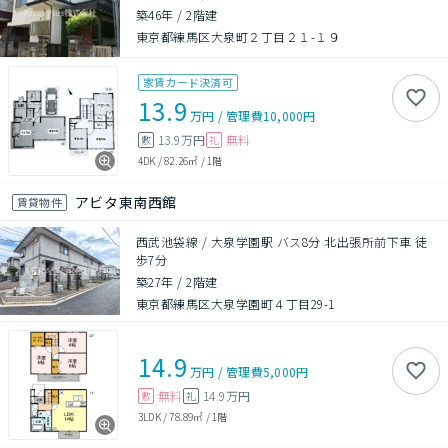
築46年
/
2階建
東京都練馬区大泉町２丁目２１-１９
家賃カード決済可
13.9
万円
/
管理費
10,000円
13.9万円
無料
敷
礼
4DK
/
82.26㎡
/
1階
アビタ東南西館
賃貸物件
西武池袋線 / 大泉学園駅 バス8分 北出張所前下車 徒
歩7分
築27年
/
2階建
東京都練馬区大泉学園町４丁目29-1
14.9
万円
/
管理費
5,000円
無料
14.9万円
敷
礼
3LDK
/
78.89㎡
/
1階