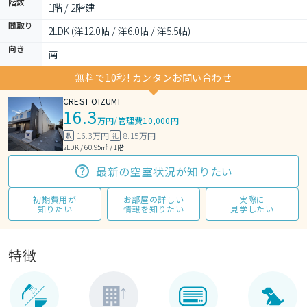
階数
1階 / 2階建
間取り
2LDK (洋12.0帖 / 洋6.0帖 / 洋5.5帖)
向き
南
無料で10秒! カンタンお問い合わせ
CREST OIZUMI
16.3
万円
/
管理費10,000円
16.3万円
8.15万円
敷
礼
2LDK / 60.95㎡ / 1階
最新の空室状況が知りたい
初期費用が
お部屋の詳しい
実際に
知りたい
情報を知りたい
見学したい
特徴