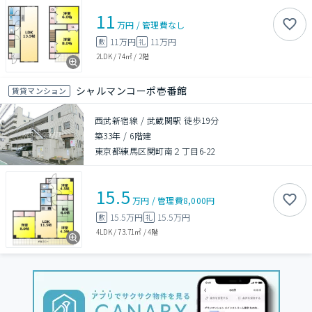
11
万円
/
管理費
なし
11万円
11万円
敷
礼
2LDK
/
74㎡
/
2階
シャルマンコーポ壱番館
賃貸マンション
西武新宿線 / 武蔵関駅 徒歩19分
築33年
/
6階建
東京都練馬区関町南２丁目6-22
15.5
万円
/
管理費
8,000円
15.5万円
15.5万円
敷
礼
4LDK
/
73.71㎡
/
4階