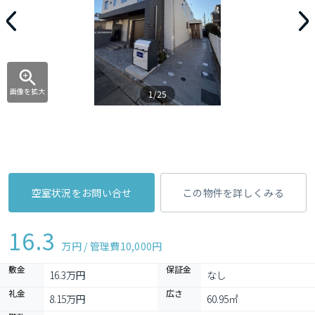
画像を拡大
1/25
空室状況をお問い合せ
この物件を詳しくみる
16.3
万円 / 管理費
10,000円
敷金
保証金
16.3万円
なし
礼金
広さ
8.15万円
60.95㎡