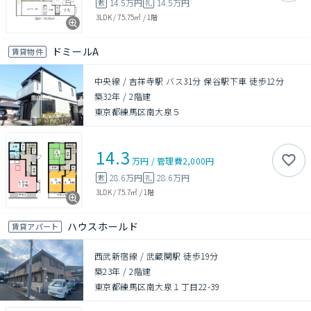
14.5万円
14.5万円
敷
礼
3LDK
/
75.75㎡
/
1階
ドミールA
賃貸物件
中央線 / 吉祥寺駅 バス31分 保谷駅下車 徒歩12分
築32年
/
2階建
東京都練馬区南大泉５
14.3
万円
/
管理費
2,000円
28.6万円
28.6万円
敷
礼
3LDK
/
75.7㎡
/
1階
ハウスホールド
賃貸アパート
西武新宿線 / 武蔵関駅 徒歩19分
築23年
/
2階建
東京都練馬区南大泉１丁目22-39