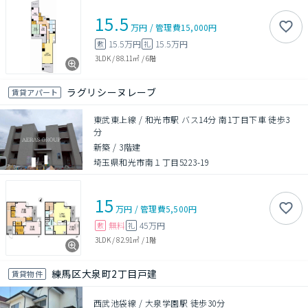
15.5
万円
/
管理費
15,000円
15.5万円
15.5万円
敷
礼
3LDK
/
88.11㎡
/
6階
ラグリシーヌレーブ
賃貸アパート
東武東上線 / 和光市駅 バス14分 南1丁目下車 徒歩3
分
新築
/
3階建
埼玉県和光市南１丁目5223-19
15
万円
/
管理費
5,500円
無料
45万円
敷
礼
3LDK
/
82.91㎡
/
1階
練馬区大泉町2丁目戸建
賃貸物件
西武池袋線 / 大泉学園駅 徒歩30分