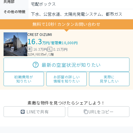
共用部
宅配ボックス
その他の特徴
下水、公営水道、太陽光発電システム、都市ガス
無料で10秒! カンタンお問い合わせ
CREST OIZUMI
16.3
万円
/
管理費10,000円
16.3万円
8.15万円
敷
礼
2LDK / 60.95㎡ / 1階
最新の空室状況が知りたい
初期費用が
お部屋の詳しい
実際に
知りたい
情報を知りたい
見学したい
素敵な物件を見つけたらシェアしよう！
LINEで共有
URLをコピー