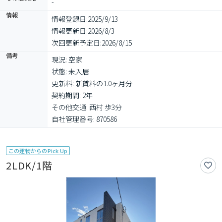
-
情報
情報登録日:
2025/9/13
情報更新日:
2026/8/3
次回更新予定日:
2026/8/15
備考
現況: 空家

状態: 未入居

更新料: 新賃料の1.0ヶ月分

契約期間: 2年

その他交通: 西村 歩3分

自社管理番号: 870586
この建物からのPick Up
2LDK/1階