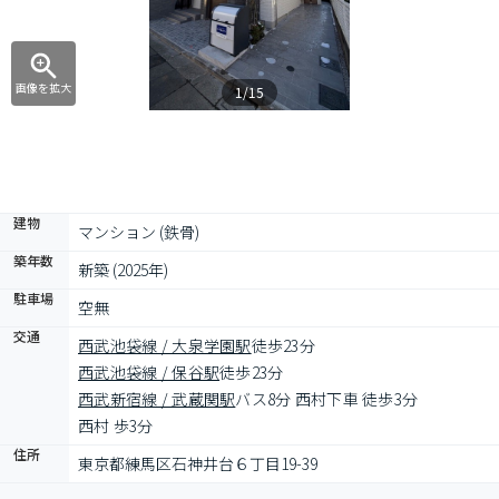
画像を拡大
1/15
建物
マンション (鉄骨)
築年数
新築 (2025年)
駐車場
空無
交通
西武池袋線 / 大泉学園駅
徒歩23分
西武池袋線 / 保谷駅
徒歩23分
西武新宿線 / 武蔵関駅
バス8分 西村下車 徒歩3分
西村 歩3分
住所
東京都練馬区石神井台６丁目19-39