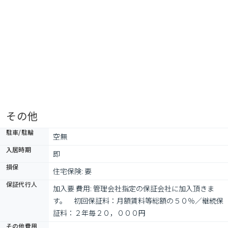
その他
駐車/駐輪
空無
入居時期
即
損保
住宅保険: 要
保証代行人
加入要 費用: 管理会社指定の保証会社に加入頂きま
す。　初回保証料：月額賃料等総額の５０％／継続保
証料：２年毎２０，０００円
その他費用