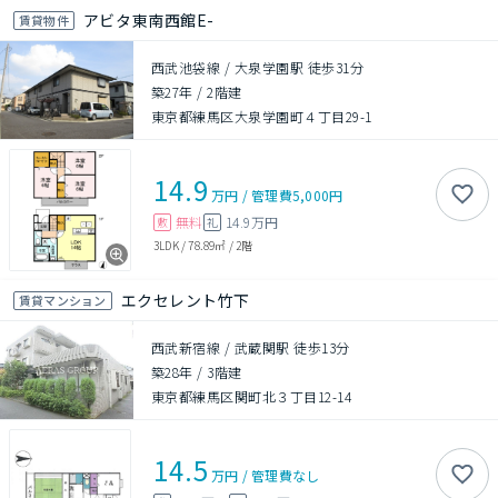
アビタ東南西館E-
賃貸物件
西武池袋線 / 大泉学園駅 徒歩31分
築27年
/
2階建
東京都練馬区大泉学園町４丁目29-1
14.9
万円
/
管理費
5,000円
無料
14.9万円
敷
礼
3LDK
/
78.89㎡
/
2階
エクセレント竹下
賃貸マンション
西武新宿線 / 武蔵関駅 徒歩13分
築28年
/
3階建
東京都練馬区関町北３丁目12-14
14.5
万円
/
管理費
なし