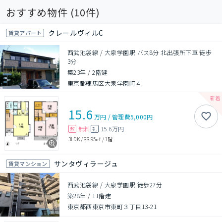
おすすめ物件 (
10
件)
クレールヴィルC
賃貸アパート
西武池袋線 / 大泉学園駅 バス8分 北出張所下車 徒歩
3分
築23年
/
2階建
東京都練馬区大泉学園町４
15.6
万円
/
管理費
5,000円
無料
15.6万円
敷
礼
3LDK
/
88.95㎡
/
1階
サンタヴィラージュ
賃貸マンション
西武池袋線 / 大泉学園駅 徒歩27分
築28年
/
11階建
東京都西東京市東町３丁目13-21