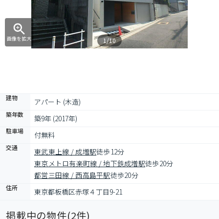
画像を拡大
1/10
建物
アパート (木造)
築年数
築9年 (2017年)
駐車場
付無料
交通
東武東上線 / 成増駅
徒歩12分
東京メトロ有楽町線 / 地下鉄成増駅
徒歩20分
都営三田線 / 西高島平駅
徒歩20分
住所
東京都板橋区赤塚４丁目9-21
掲載中の物件(
2
件)