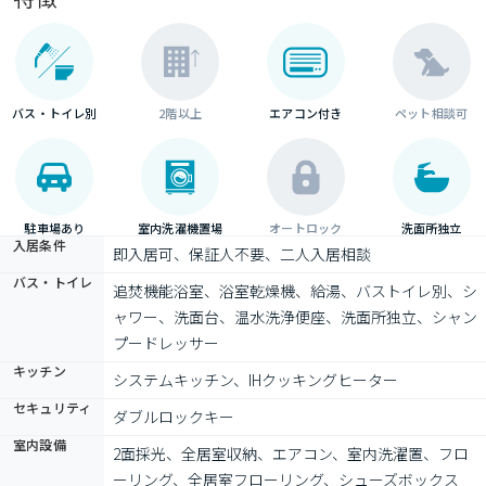
バス・トイレ別
2階以上
エアコン付き
ペット相談可
駐車場あり
室内洗濯機置場
オートロック
洗面所独立
入居条件
即入居可、保証人不要、二人入居相談
バス・トイレ
追焚機能浴室、浴室乾燥機、給湯、バストイレ別、シ
ャワー、洗面台、温水洗浄便座、洗面所独立、シャン
プードレッサー
キッチン
システムキッチン、IHクッキングヒーター
セキュリティ
ダブルロックキー
室内設備
2面採光、全居室収納、エアコン、室内洗濯置、フロ
ーリング、全居室フローリング、シューズボックス