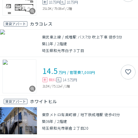
18万円
18万円
敷
礼
2SLDK
/
79.08㎡
/
2階
カラコレス
賃貸アパート
東武東上線 / 成増駅 バス7分 吹上下車 徒歩5分
築11年
/
2階建
埼玉県和光市白子３丁目
14.5
万円
/
管理費
7,000円
無料
14.5万円
敷
礼
2LDK
/
75.12㎡
/
1階
ホワイトヒル
賃貸アパート
東京メトロ有楽町線 / 地下鉄成増駅 徒歩45分
築36年
/
2階建
埼玉県和光市新倉２丁目20