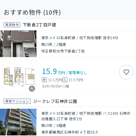
おすすめ物件 (
10
件)
下新倉2丁目戸建
賃貸物件
東京メトロ有楽町線 / 地下鉄成増駅 徒歩24分
築15年
/
2階建
埼玉県和光市下新倉2丁目
15.9
万円
/
管理費
なし
31.8万円
15.9万円
敷
礼
3LDK
/
90.05㎡
/
1階
ジークレフ石神井公園
賃貸マンション
東京メトロ有楽町線 / 地下鉄成増駅 バス24分 石神井
幼稚園入口下車 徒歩2分
築19年
/
6階建
東京都練馬区石神井町４丁目28-9