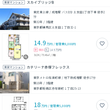
スカイブリッジB
賃貸マンション
東武東上線 / 成増駅 バス8分 土支田1丁目下車 徒歩2
分
築32年
/
3階建
東京都練馬区土支田１丁目32-1
14.9
万円
/
管理費
8,000円
無料
14.9万円
敷
礼
3LDK
/
79.46㎡
/
3階
カテリーナ赤塚フレックス
賃貸マンション
東京メトロ有楽町線 / 地下鉄成増駅 徒歩17分
築18年
/
3階建
東京都板橋区赤塚新町１丁目25-13
18
万円
/
管理費
5,000円