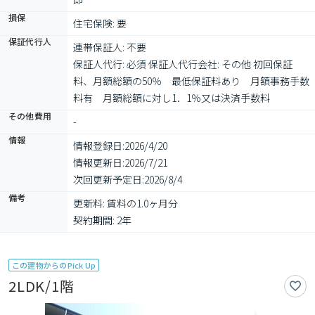
損保
住宅保険: 要
保証代行人
連帯保証人: 不要

保証人代行: 必須 保証人代行会社: その他 初回保証
料、月額総額の50％　最低保証料あり　月額事務手数
料有　月額総額に対し1．1％又は決済手数料
その他費用
-
情報
情報登録日:
2026/4/20
情報更新日:
2026/7/21
次回更新予定日:
2026/8/4
備考
更新料: 賃料の1.0ヶ月分

契約期間: 2年
この建物からのPick Up
2LDK/1階