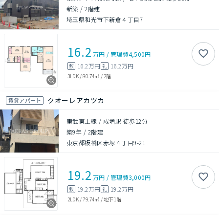
新築
/
2階建
埼玉県和光市下新倉４丁目7
16.2
万円
/
管理費
4,500円
16.2万円
16.2万円
敷
礼
3LDK
/
80.74㎡
/
2階
クオーレアカツカ
賃貸アパート
東武東上線 / 成増駅 徒歩12分
築9年
/
2階建
東京都板橋区赤塚４丁目9-21
19.2
万円
/
管理費
3,000円
19.2万円
19.2万円
敷
礼
2LDK
/
79.74㎡
/
地下1階