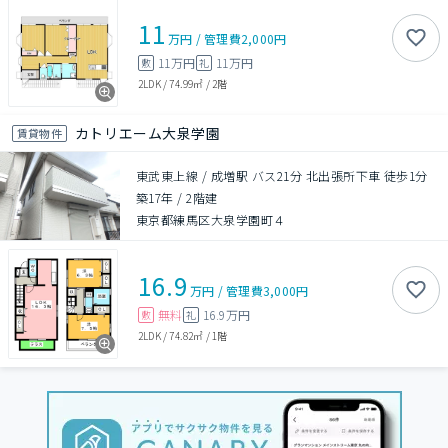
11
万円
/
管理費
2,000円
11万円
11万円
敷
礼
2LDK
/
74.99㎡
/
2階
カトリエーム大泉学園
賃貸物件
東武東上線 / 成増駅 バス21分 北出張所下車 徒歩1分
築17年
/
2階建
東京都練馬区大泉学園町４
16.9
万円
/
管理費
3,000円
無料
16.9万円
敷
礼
2LDK
/
74.82㎡
/
1階