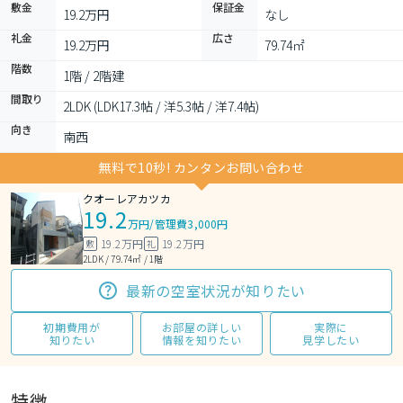
敷金
保証金
19.2万円
なし
礼金
広さ
19.2万円
79.74㎡
階数
1階 / 2階建
間取り
2LDK (LDK17.3帖 / 洋5.3帖 / 洋7.4帖)
向き
南西
無料で10秒! カンタンお問い合わせ
クオーレアカツカ
19.2
万円
/
管理費3,000円
19.2万円
19.2万円
敷
礼
2LDK / 79.74㎡ / 1階
最新の空室状況が知りたい
初期費用が
お部屋の詳しい
実際に
知りたい
情報を知りたい
見学したい
特徴