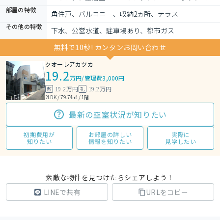
部屋の特徴
角住戸、バルコニー、収納2ヵ所、テラス
その他の特徴
下水、公営水道、駐車場あり、都市ガス
無料で10秒! カンタンお問い合わせ
クオーレアカツカ
19.2
万円
/
管理費3,000円
19.2万円
19.2万円
敷
礼
2LDK / 79.74㎡ / 1階
最新の空室状況が知りたい
初期費用が
お部屋の詳しい
実際に
知りたい
情報を知りたい
見学したい
素敵な物件を見つけたらシェアしよう！
LINEで共有
URLをコピー