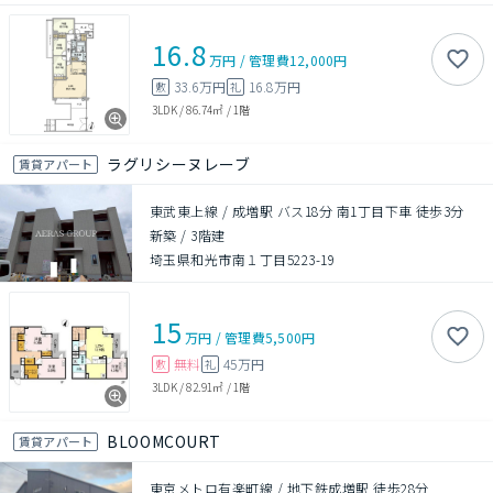
16.8
万円
/
管理費
12,000円
33.6万円
16.8万円
敷
礼
3LDK
/
86.74㎡
/
1階
ラグリシーヌレーブ
賃貸アパート
東武東上線 / 成増駅 バス18分 南1丁目下車 徒歩3分
新築
/
3階建
埼玉県和光市南１丁目5223-19
15
万円
/
管理費
5,500円
無料
45万円
敷
礼
3LDK
/
82.91㎡
/
1階
BLOOMCOURT
賃貸アパート
東京メトロ有楽町線 / 地下鉄成増駅 徒歩28分