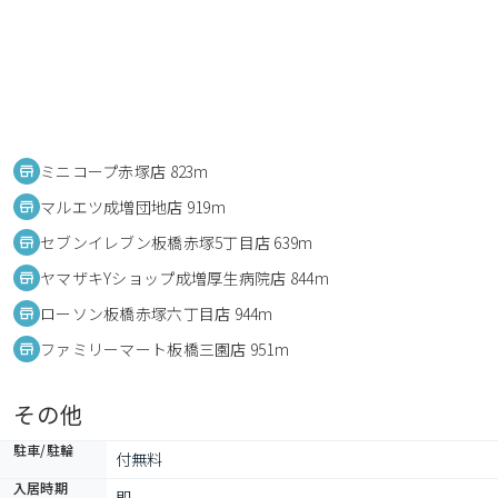
ミニコープ赤塚店 823m
マルエツ成増団地店 919m
セブンイレブン板橋赤塚5丁目店 639m
ヤマザキYショップ成増厚生病院店 844m
ローソン板橋赤塚六丁目店 944m
ファミリーマート板橋三園店 951m
その他
駐車/駐輪
付無料
入居時期
即