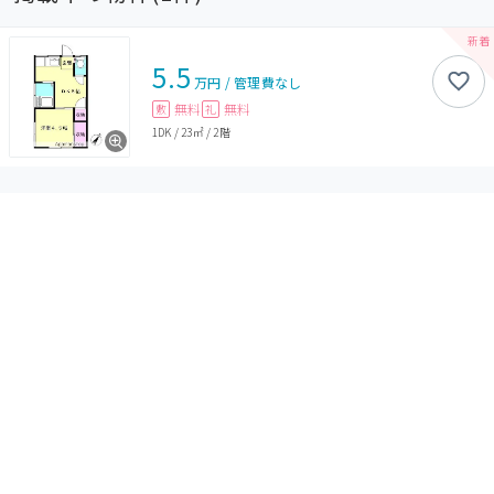
5.5
万円
/
管理費
なし
無料
無料
敷
礼
1DK
/
23㎡
/
2階