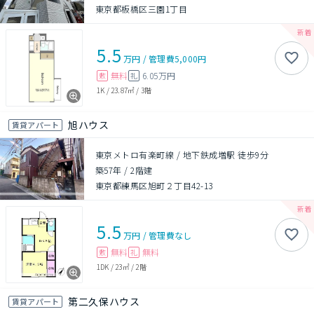
東京都板橋区三園1丁目
5.5
万円
/
管理費
5,000円
無料
6.05万円
敷
礼
1K
/
23.87㎡
/
3階
旭ハウス
賃貸アパート
東京メトロ有楽町線 / 地下鉄成増駅 徒歩9分
築57年
/
2階建
東京都練馬区旭町２丁目42-13
5.5
万円
/
管理費
なし
無料
無料
敷
礼
1DK
/
23㎡
/
2階
第二久保ハウス
賃貸アパート