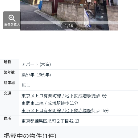
画像を拡大
1/16
建物
アパート (木造)
築年数
築57年 (1969年)
駐車場
無し
交通
東京メトロ有楽町線 / 地下鉄成増駅
徒歩9分
東武東上線 / 成増駅
徒歩11分
東京メトロ有楽町線 / 地下鉄赤塚駅
徒歩16分
住所
東京都練馬区旭町２丁目42-13
掲載中の物件(
1
件)