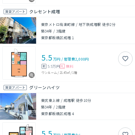
クレセント成増
賃貸アパート
東京メトロ有楽町線 / 地下鉄成増駅 徒歩2分
築34年
/
3階建
東京都板橋区成増１
5.5
万円
/
管理費
2,000円
5.5万円
無料
敷
礼
ワンルーム
/
21.45㎡
/
1階
グリーンハイツ
賃貸アパート
東武東上線 / 成増駅 徒歩10分
築34年
/
2階建
東京都板橋区成増４
5.5
万円
/
管理費
なし