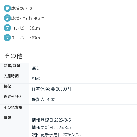
成増駅 720m
成増小学校 463m
コンビニ 181m
スーパー 583m
その他
駐車/駐輪
無し
入居時期
相談
損保
住宅保険: 要 20000円
保証代行人
保証人: 不要
その他費用
-
情報
情報登録日:
2026/8/5
情報更新日:
2026/8/5
次回更新予定日:
2026/8/22