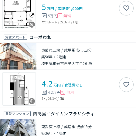
5
万円
/
管理費
1,000円
5万円
無料
敷
礼
ワンルーム
/
27.32㎡
/
1階
コーポ東和
賃貸アパート
東武東上線 / 成増駅 徒歩18分
築56年
/
2階建
埼玉県和光市白子３丁目26-39
4.2
万円
/
管理費
なし
4.2万円
無料
敷
礼
1K
/
24.3㎡
/
2階
西高島平ダイカンプラザシティ
賃貸マンション
東武東上線 / 成増駅 徒歩19分
築36年
/
4階建