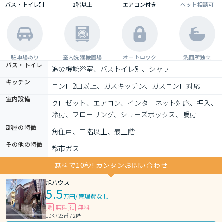
バス・トイレ別
2階以上
エアコン付き
ペット相談可
駐車場あり
室内洗濯機置場
オートロック
洗面所独立
バス・トイレ
追焚機能浴室、バストイレ別、シャワー
キッチン
コンロ2口以上、ガスキッチン、ガスコンロ対応
室内設備
クロゼット、エアコン、インターネット対応、押入、
冷房、フローリング、シューズボックス、暖房
部屋の特徴
角住戸、二階以上、最上階
その他の特徴
都市ガス
無料で10秒! カンタンお問い合わせ
旭ハウス
5.5
万円
/
管理費なし
無料
無料
敷
礼
1DK / 23㎡ / 2階