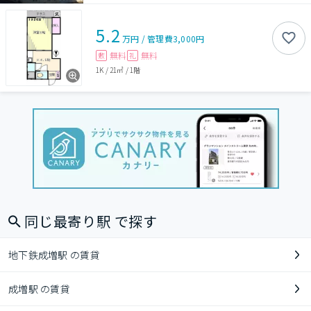
5.2
万円
/
管理費
3,000円
無料
無料
敷
礼
1K
/
21㎡
/
1階
同じ最寄り駅 で探す
地下鉄成増駅 の賃貸
成増駅 の賃貸