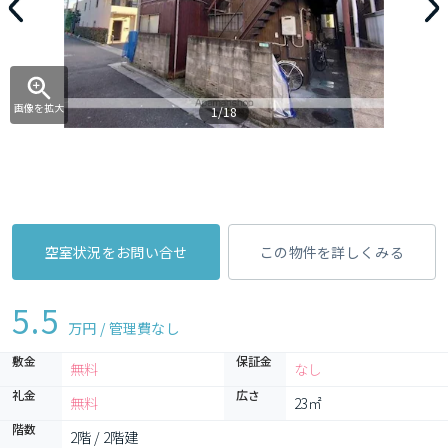
画像を拡大
1/18
空室状況をお問い合せ
この物件を詳しくみる
5.5
万円 / 管理費
なし
敷金
保証金
無料
なし
礼金
広さ
無料
23㎡
階数
2階 / 2階建