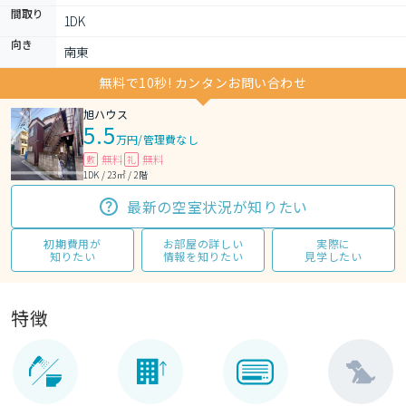
間取り
1DK 
向き
南東
無料で10秒! カンタンお問い合わせ
旭ハウス
5.5
万円
/
管理費なし
無料
無料
敷
礼
1DK / 23㎡ / 2階
最新の空室状況が知りたい
初期費用が
お部屋の詳しい
実際に
知りたい
情報を知りたい
見学したい
特徴