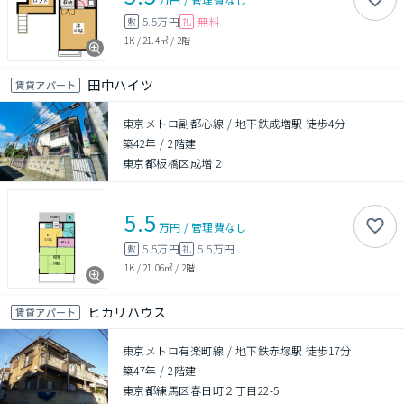
5.5万円
無料
敷
礼
1K
/
21.4㎡
/
2階
田中ハイツ
賃貸アパート
東京メトロ副都心線 / 地下鉄成増駅 徒歩4分
築42年
/
2階建
東京都板橋区成増２
5.5
万円
/
管理費
なし
5.5万円
5.5万円
敷
礼
1K
/
21.06㎡
/
2階
ヒカリハウス
賃貸アパート
東京メトロ有楽町線 / 地下鉄赤塚駅 徒歩17分
築47年
/
2階建
東京都練馬区春日町２丁目22-5