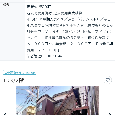
備考
更新料: 55000円

退去時費用備考: 退去費用実費精算

その他: ※短期入居不可／追焚（バランス釜）／※１
年未満のご解約の場合賃料＋管理費（共益費）の１か
月分を申し受けます　保証会社利用必須　アドヴェン
ト／初回：賃料等合計額の５０％～※最低保証料２
５，０００円～、年会費１２，０００円　その他初期
費用　７７５００円

業者管理CD: 101811445
この建物からのPick Up
1DK/2階