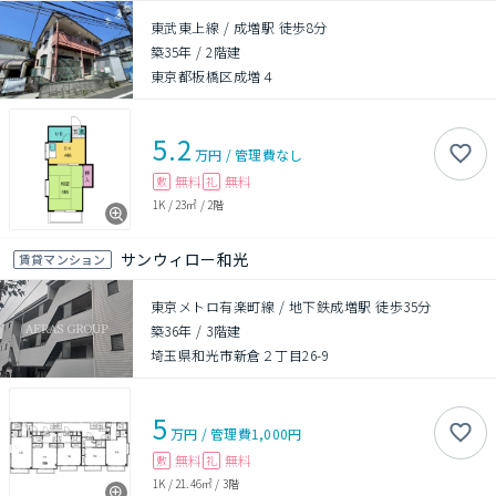
東武東上線 / 成増駅 徒歩8分
築35年
/
2階建
東京都板橋区成増４
5.2
万円
/
管理費
なし
無料
無料
敷
礼
1K
/
23㎡
/
2階
サンウィロー和光
賃貸マンション
東京メトロ有楽町線 / 地下鉄成増駅 徒歩35分
築36年
/
3階建
埼玉県和光市新倉２丁目26-9
5
万円
/
管理費
1,000円
無料
無料
敷
礼
1K
/
21.46㎡
/
3階