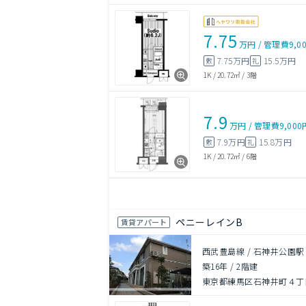
7.75
万円
/
管理費
9,0
7.75万円
15.5万円
敷
礼
1K
/
20.72㎡
/
3階
7.9
万円
/
管理費
9,000
7.9万円
15.8万円
敷
礼
1K
/
20.72㎡
/
6階
ペニーレインB
賃貸アパート
西武豊島線 / 石神井公園駅
築16年
/
2階建
東京都練馬区石神井町４丁