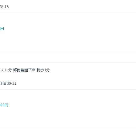
-15
0円
バス11分 都民農園下車 徒歩1分
30-31
000円