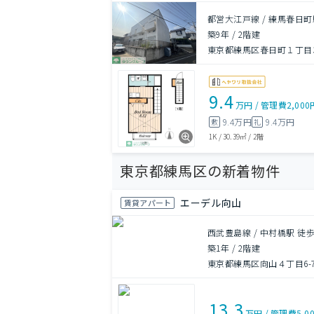
都営大江戸線 / 練馬春日町
築9年
/
2階建
東京都練馬区春日町１丁目31
9.4
万円
/
管理費
2,000
9.4万円
9.4万円
敷
礼
1K
/
30.39㎡
/
2階
東京都練馬区の新着物件
エーデル向山
賃貸アパート
西武豊島線 / 中村橋駅 徒歩
築1年
/
2階建
東京都練馬区向山４丁目6-
13.3
万円
/
管理費
5,0