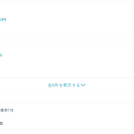
00円
円
全
6
件を表示する
 徒歩7分
目