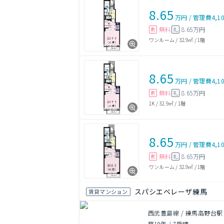
8.65
万円
/
管理費
4,1
無料
8.65万円
敷
礼
ワンルーム
/
32.9㎡
/
1階
8.65
万円
/
管理費
4,1
無料
8.65万円
敷
礼
1K
/
32.9㎡
/
1階
8.65
万円
/
管理費
4,1
無料
8.65万円
敷
礼
ワンルーム
/
32.9㎡
/
1階
スパシエベレーザ練馬
賃貸マンション
西武豊島線 / 練馬高野台駅
築19年
/
7階建