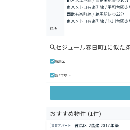
都営大江戸線 / 豊島園駅
徒歩10分
東京メトロ有楽町線 / 平和台駅
徒
西武有楽町線 / 練馬駅
徒歩22分
東京メトロ有楽町線 / 氷川台駅
徒
住所
セジュール春日町1
に似た
練馬区
築7年以下
おすすめ物件 (
1
件)
練馬区 2階建 2017年築
賃貸アパート