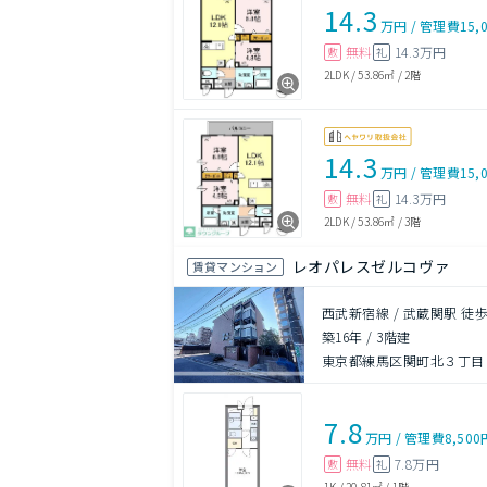
14.3
万円
/
管理費
15,
無料
14.3万円
敷
礼
2LDK
/
53.86㎡
/
2階
14.3
万円
/
管理費
15,
無料
14.3万円
敷
礼
2LDK
/
53.86㎡
/
3階
レオパレスゼルコヴァ
賃貸マンション
西武新宿線 / 武蔵関駅 徒歩
築16年
/
3階建
東京都練馬区関町北３丁目
7.8
万円
/
管理費
8,500
無料
7.8万円
敷
礼
1K
/
20.81㎡
/
1階