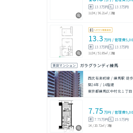
13.3万円
13.3万円
敷
礼
1LDK
/
36.21㎡
/
2階
13.3
万円
/
管理費
5,0
13.3万円
13.3万円
敷
礼
1LDK
/
51.85㎡
/
2階
ガラグランディ練馬
賃貸マンション
西武有楽町線 / 練馬駅 徒歩
築24年
/
14階建
東京都練馬区中村北１丁目
7.75
万円
/
管理費
9,0
7.75万円
15.5万円
敷
礼
1K
/
20.72㎡
/
3階