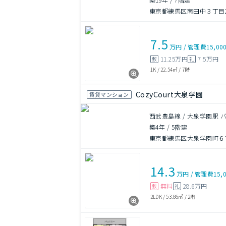
東京都練馬区南田中３丁目28
7.5
万円
/
管理費
15,00
11.25万円
7.5万円
敷
礼
1K
/
22.54㎡
/
7階
CozyCourt大泉学園
賃貸マンション
西武豊島線 / 大泉学園駅 
築4年
/
5階建
東京都練馬区大泉学園町６丁目
14.3
万円
/
管理費
15,
無料
28.6万円
敷
礼
2LDK
/
53.86㎡
/
2階