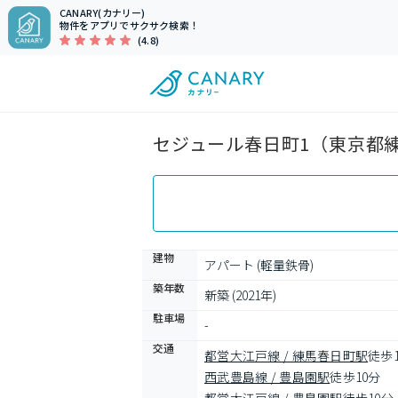
CANARY(カナリー)
物件をアプリでサクサク検索！
(4.8)
セジュール春日町1（東京都練
建物
アパート (軽量鉄骨)
築年数
新築 (2021年)
駐車場
-
交通
都営大江戸線 / 練馬春日町駅
徒歩
西武豊島線 / 豊島園駅
徒歩10分