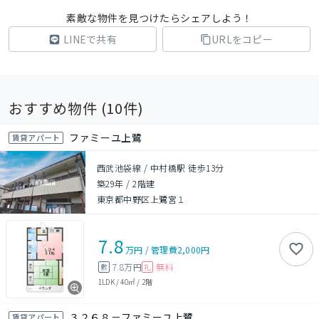
素敵な物件を見つけたらシェアしよう！
LINEで共有
URLをコピー
おすすめ物件 (
10
件)
ファミーユ上鷺
賃貸アパート
西武池袋線 / 中村橋駅 徒歩13分
築29年
/
2階建
東京都中野区上鷺宮１
7.8
万円
/
管理費
2,000円
7.8万円
無料
敷
礼
1LDK
/
40㎡
/
2階
３２６８－ファミーユ上鷺
賃貸アパート