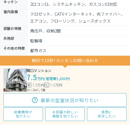
キッチン
2口コンロ、システムキッチン、ガスコンロ対応
室内設備
クロゼット、CATVインターネット、光ファイバー、
エアコン、フローリング、シューズボックス
部屋の特徴
角住戸、収納2間
共用部
駐輪場
その他の特徴
都市ガス
無料で10秒! カンタンお問い合わせ
関口マンション
7.5
万円
/
管理費5,000円
7.5万円
7.5万円
敷
礼
1K / 24㎡ / 1階
最新の空室状況が知りたい
初期費用が
お部屋の詳しい
実際に
知りたい
情報を知りたい
見学したい