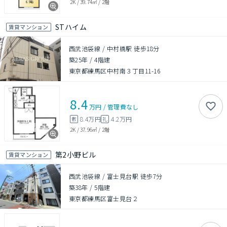
2K
/
39.74㎡
/
2階
STハイム
賃貸マンション
西武池袋線 / 中村橋駅 徒歩18分
築25年
/
4階建
東京都練馬区中村南３丁目11-16
8.4
万円
/
管理費
なし
8.4万円
4.2万円
敷
礼
2K
/
37.96㎡
/
2階
第2小野ビル
賃貸マンション
西武池袋線 / 富士見台駅 徒歩7分
築38年
/
5階建
東京都練馬区富士見台２