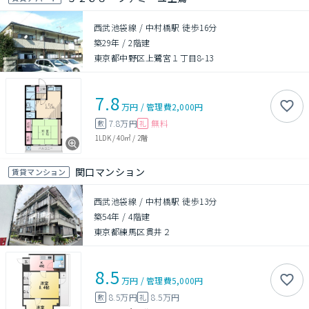
西武池袋線 / 中村橋駅 徒歩16分
築29年
/
2階建
東京都中野区上鷺宮１丁目8-13
7.8
万円
/
管理費
2,000円
7.8万円
無料
敷
礼
1LDK
/
40㎡
/
2階
関口マンション
賃貸マンション
西武池袋線 / 中村橋駅 徒歩13分
築54年
/
4階建
東京都練馬区貫井２
8.5
万円
/
管理費
5,000円
8.5万円
8.5万円
敷
礼