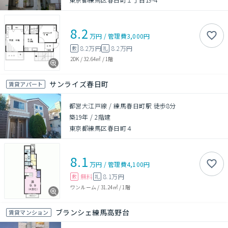
8.2
万円
/
管理費
3,000円
8.2万円
8.2万円
敷
礼
2DK
/
32.64㎡
/
1階
サンライズ春日町
賃貸アパート
都営大江戸線 / 練馬春日町駅 徒歩8分
築19年
/
2階建
東京都練馬区春日町４
8.1
万円
/
管理費
4,100円
無料
8.1万円
敷
礼
ワンルーム
/
31.24㎡
/
1階
ブランシェ練馬高野台
賃貸マンション