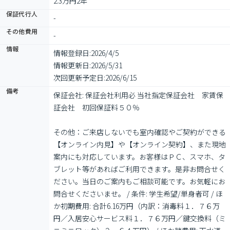
2.3万円2年
保証代行人
-
その他費用
-
情報
情報登録日:
2026/4/5
情報更新日:
2026/5/31
次回更新予定日:
2026/6/15
備考
保証会社: 保証会社利用必 当社指定保証会社　家賃保
証会社　初回保証料５０％

その他：ご来店しないでも室内確認やご契約ができる
【オンライン内見】や【オンライン契約】、また現地
案内にも対応しています。お客様はＰＣ、スマホ、タ
ブレット等があればご利用できます。是非お問合せく
ださい。当日のご案内もご相談可能です。お気軽にお
問合せくださいませ。 / 条件: 学生希望/単身者可 / ほ
か初期費用: 合計6.16万円（内訳：消毒料１．７６万
円／入居安心サービス料１．７６万円／鍵交換料（ミ