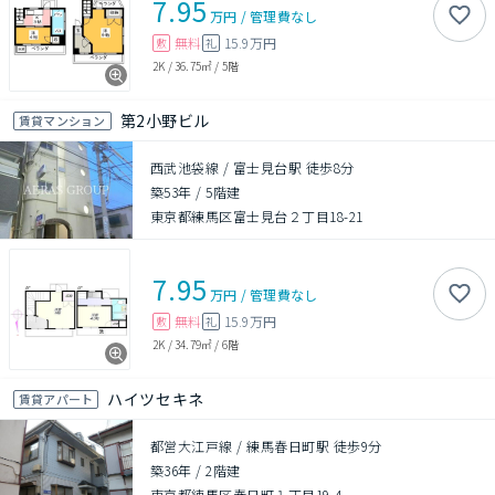
7.95
万円
/
管理費
なし
無料
15.9万円
敷
礼
2K
/
36.75㎡
/
5階
第2小野ビル
賃貸マンション
西武池袋線 / 富士見台駅 徒歩8分
築53年
/
5階建
東京都練馬区富士見台２丁目18-21
7.95
万円
/
管理費
なし
無料
15.9万円
敷
礼
2K
/
34.79㎡
/
6階
ハイツセキネ
賃貸アパート
都営大江戸線 / 練馬春日町駅 徒歩9分
築36年
/
2階建
東京都練馬区春日町１丁目19-4