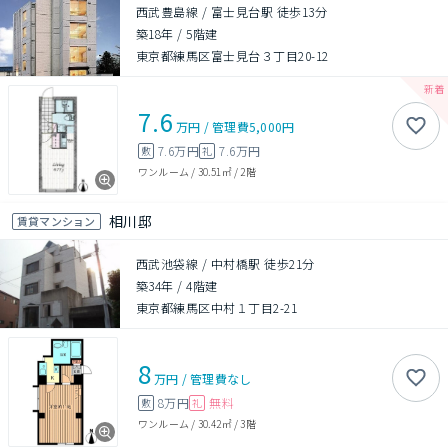
西武豊島線 / 富士見台駅 徒歩13分
築18年
/
5階建
東京都練馬区富士見台３丁目20-12
7.6
万円
/
管理費
5,000円
7.6万円
7.6万円
敷
礼
ワンルーム
/
30.51㎡
/
2階
相川邸
賃貸マンション
西武池袋線 / 中村橋駅 徒歩21分
築34年
/
4階建
東京都練馬区中村１丁目2-21
8
万円
/
管理費
なし
8万円
無料
敷
礼
ワンルーム
/
30.42㎡
/
3階