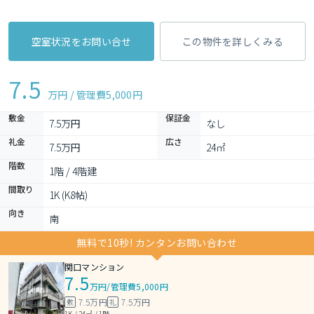
空室状況をお問い合せ
この物件を詳しくみる
7.5
万円 / 管理費
5,000円
敷金
保証金
7.5万円
なし
礼金
広さ
7.5万円
24㎡
階数
1階 / 4階建
間取り
1K (K8帖)
向き
南
無料で10秒! カンタンお問い合わせ
関口マンション
7.5
万円
/
管理費5,000円
7.5万円
7.5万円
敷
礼
1K / 24㎡ / 1階