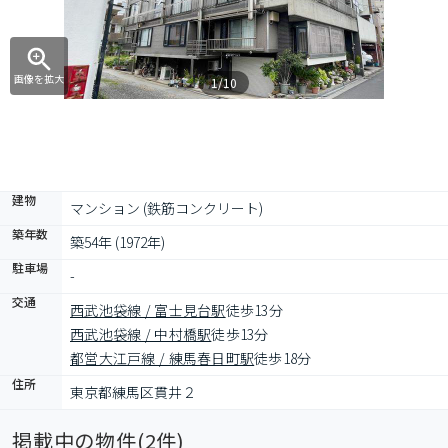
画像を拡大
1/10
建物
マンション (鉄筋コンクリート)
築年数
築54年 (1972年)
駐車場
-
交通
西武池袋線 / 富士見台駅
徒歩13分
西武池袋線 / 中村橋駅
徒歩13分
都営大江戸線 / 練馬春日町駅
徒歩18分
住所
東京都練馬区貫井２
掲載中の物件(
2
件)