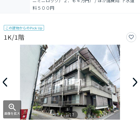
ニミニロック）２．６４万円） / ほか諸費用: 下水道
料５００円
この建物からのPick Up
1K/1階
画像を拡大
1/17