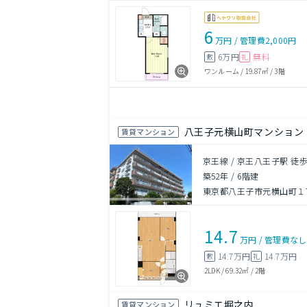
6
万円
/
管理費
2,000円
6万円
無料
敷
礼
ワンルーム
/
19.87㎡
/
3階
八王子元横山町マンション
賃貸マンション
京王線 / 京王八王子駅 徒歩
築52年
/
6階建
東京都八王子市元横山町１丁
14.7
万円
/
管理費
なし
14.7万円
14.7万円
敷
礼
2LDK
/
69.32㎡
/
2階
リュミエ堀之内
賃貸マンション