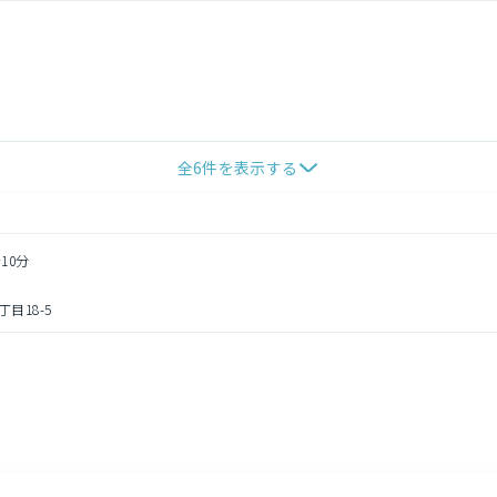
全
6
件を表示する
10分
目18-5