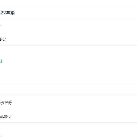
022年築
分
14
円
歩25分
28-3