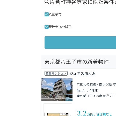
片倉町神谷貸家
に似た条件
八王子市
駅徒歩15分以下
東京都八王子市の新着物件
ジュネス南大沢
賃貸マンション
京王相模原線 / 南大沢駅 徒
築35年
/
4階建
東京都八王子市南大沢２丁目2
3.2
万円
/
管理費
なし