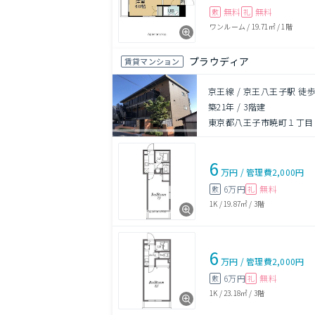
無料
無料
敷
礼
ワンルーム
/
19.71㎡
/
1階
プラウディア
賃貸マンション
京王線 / 京王八王子駅 徒歩
築21年
/
3階建
東京都八王子市暁町１丁目
6
万円
/
管理費
2,000円
6万円
無料
敷
礼
1K
/
19.87㎡
/
3階
6
万円
/
管理費
2,000円
6万円
無料
敷
礼
1K
/
23.18㎡
/
3階