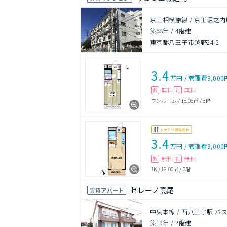
京王相模原線 / 京王堀之内
築38年
/
4階建
東京都八王子市越野24-2
3.4
万円
/
管理費
3,000
無料
無料
敷
礼
ワンルーム
/
18.06㎡
/
3階
3.4
万円
/
管理費
3,000
無料
無料
敷
礼
1K
/
18.06㎡
/
3階
セレーノ高尾
賃貸アパート
中央本線 / 西八王子駅 バ
築19年
/
2階建