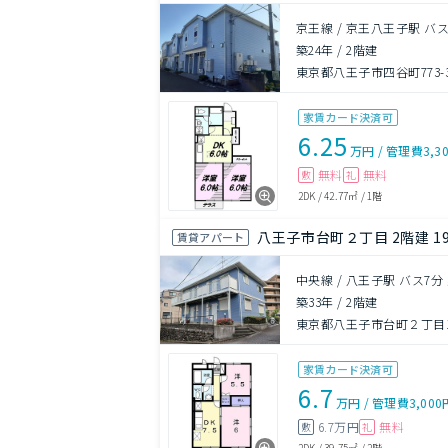
京王線 / 京王八王子駅 バス
築24年
/
2階建
東京都八王子市四谷町773-
家賃カード決済可
6.25
万円
/
管理費
3,3
無料
無料
敷
礼
2DK
/
42.77㎡
/
1階
八王子市台町２丁目 2階建 1
賃貸アパート
中央線 / 八王子駅 バス7分
築33年
/
2階建
東京都八王子市台町２丁目14
家賃カード決済可
6.7
万円
/
管理費
3,000
6.7万円
無料
敷
礼
2DK
/
39.75㎡
/
2階