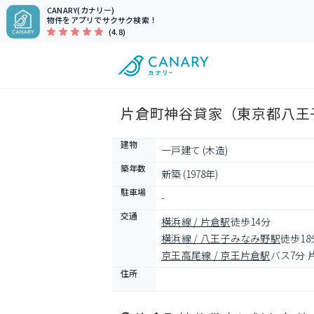
CANARY(カナリー)
物件をアプリでサクサク検索！
(4.8)
片倉町神谷貸家（東京都八王子
建物
一戸建て (木造)
築年数
新築 (1978年)
駐車場
-
交通
横浜線 / 片倉駅
徒歩14分
横浜線 / 八王子みなみ野駅
徒歩18
京王高尾線 / 京王片倉駅
バス7分 
住所