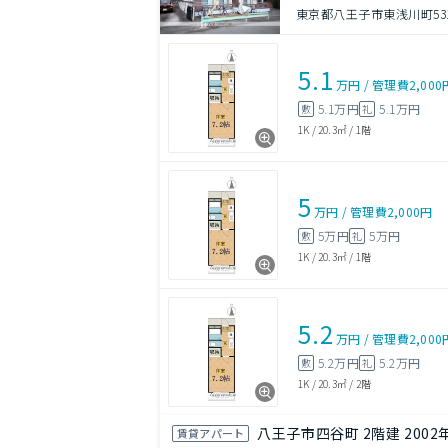
東京都八王子市東浅川町531
5.1
万円
/
管理費
2,000
5.1万円
5.1万円
敷
礼
1K
/
20.3㎡
/
1階
5
万円
/
管理費
2,000円
5万円
5万円
敷
礼
1K
/
20.3㎡
/
1階
5.2
万円
/
管理費
2,000
5.2万円
5.2万円
敷
礼
1K
/
20.3㎡
/
2階
八王子市四谷町 2階建 2002
賃貸アパート