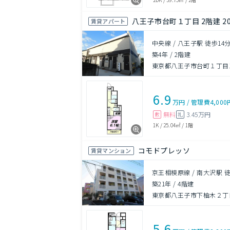
八王子市台町１丁目 2階建 2
賃貸アパート
中央線 / 八王子駅 徒歩14
築4年
/
2階建
東京都八王子市台町１丁目1-
6.9
万円
/
管理費
4,000
無料
3.45万円
敷
礼
1K
/
25.04㎡
/
1階
コモドプレッソ
賃貸マンション
京王相模原線 / 南大沢駅 徒
築21年
/
4階建
東京都八王子市下柚木２丁目
5.6