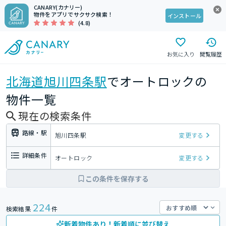
CANARY(カナリー)
物件をアプリでサクサク検索！
インストール
(4.8)
お気に入り
閲覧履歴
北海道
旭川四条駅
でオートロックの
物件一覧
現在の検索条件
路線・駅
旭川四条駅
変更する
詳細条件
オートロック
変更する
この条件を保存する
224
検索結果
件
新着物件あり！新着順に並び替え