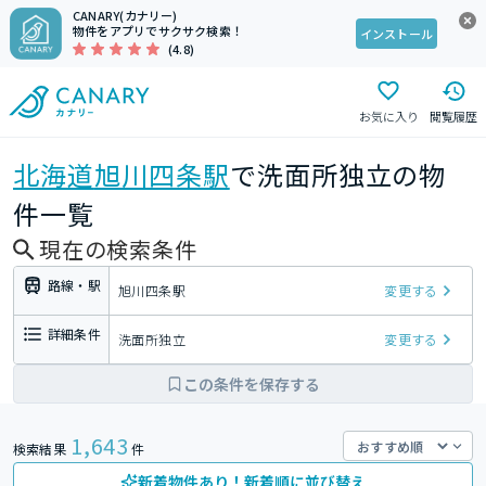
CANARY(カナリー)
物件をアプリでサクサク検索！
インストール
(4.8)
お気に入り
閲覧履歴
北海道
旭川四条駅
で洗面所独立の物
件一覧
現在の検索条件
路線・駅
旭川四条駅
変更する
詳細条件
洗面所独立
変更する
この条件を保存する
1,643
検索結果
件
新着物件あり！新着順に並び替え