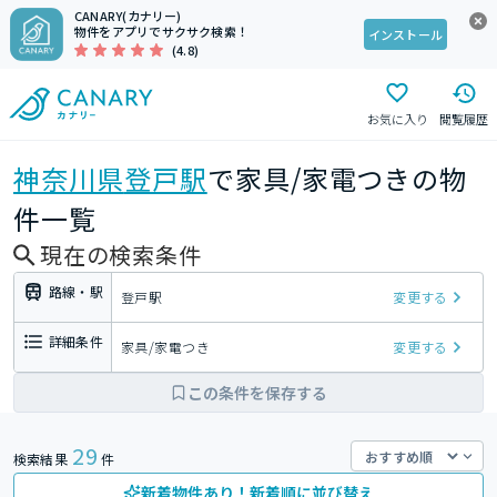
CANARY(カナリー)
物件をアプリでサクサク検索！
インストール
(4.8)
お気に入り
閲覧履歴
神奈川県
登戸駅
で家具/家電つきの物
件一覧
現在の検索条件
路線・駅
登戸駅
変更する
詳細条件
家具/家電つき
変更する
この条件を保存する
29
検索結果
件
新着物件あり！新着順に並び替え