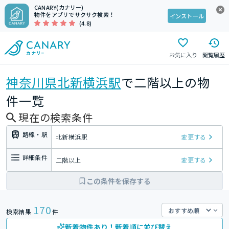
CANARY(カナリー)
物件をアプリでサクサク検索！
インストール
(4.8)
お気に入り
閲覧履歴
神奈川県
北新横浜駅
で二階以上の物
件一覧
現在の検索条件
路線・駅
北新横浜駅
変更する
詳細条件
二階以上
変更する
この条件を保存する
170
検索結果
件
新着物件あり！新着順に並び替え