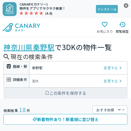
CANARY(カナリー)
物件をアプリでサクサク検索！
インストール
(4.8)
お気に入り
閲覧履歴
神奈川県
秦野駅
で3DKの物件一覧
現在の検索条件
路線・駅
秦野駅
変更する
詳細条件
3DK
変更する
この条件を保存する
18
検索結果
件
新着物件あり！新着順に並び替え