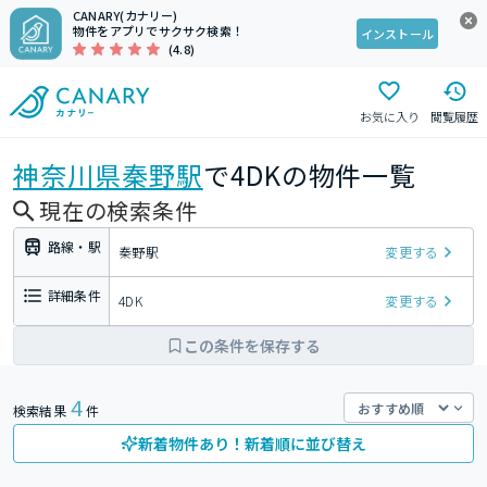
CANARY(カナリー)
物件をアプリでサクサク検索！
インストール
(4.8)
お気に入り
閲覧履歴
神奈川県
秦野駅
で4DKの物件一覧
現在の検索条件
路線・駅
秦野駅
変更する
詳細条件
4DK
変更する
この条件を保存する
4
検索結果
件
新着物件あり！新着順に並び替え