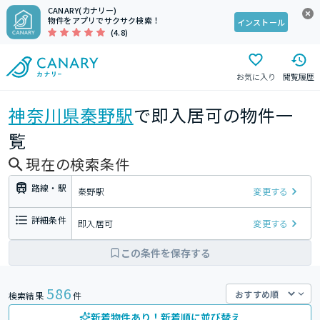
CANARY(カナリー)
物件をアプリでサクサク検索！
インストール
(4.8)
お気に入り
閲覧履歴
神奈川県
秦野駅
で即入居可の物件一
覧
現在の検索条件
路線・駅
秦野駅
変更する
詳細条件
即入居可
変更する
この条件を保存する
586
検索結果
件
新着物件あり！新着順に並び替え