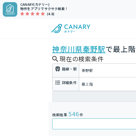
CANARY(カナリー)
物件をアプリでサクサク検索！
(4.8)
神奈川県
秦野駅
で最上階
現在の検索条件
路線・駅
秦野駅
詳細条件
最上階
546
検索結果
件