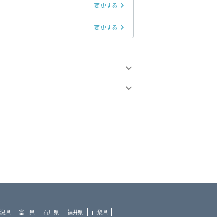
変更する
変更する
潟県
富山県
石川県
福井県
山梨県