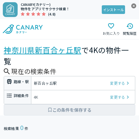
CANARY(カナリー)
物件をアプリでサクサク検索！
インストール
(4.8)
お気に入り
閲覧履歴
神奈川県
新百合ヶ丘駅
で4Kの物件一
覧
現在の検索条件
路線・駅
新百合ヶ丘駅
変更する
詳細条件
4K
変更する
この条件を保存する
0
検索結果
件