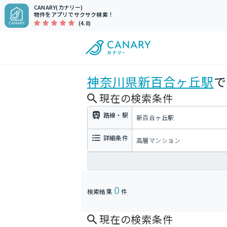
CANARY(カナリー)
物件をアプリでサクサク検索！
(4.8)
神奈川県
新百合ヶ丘駅
で
現在の検索条件
路線・駅
新百合ヶ丘駅
詳細条件
高層マンション
0
検索結果
件
現在の検索条件