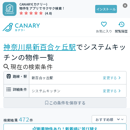
CANARY(カナリー)
物件をアプリでサクサク検索！
インストール
(4.8)
お気に入り
閲覧履歴
神奈川県
新百合ヶ丘駅
でシステムキッ
チンの物件一覧
現在の検索条件
路線・駅
新百合ヶ丘駅
変更する
詳細条件
システムキッチン
変更する
この条件を保存する
472
検索結果
件
新着物件あり！新着順に並び替え