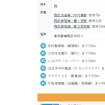
向き
西
交通
西武池袋線 / 中村橋駅
徒歩7分
西武新宿線 / 鷺ノ宮駅
徒歩12分
西武新宿線 / 都立家政駅
徒歩15
住所
東京都練馬区中村３
中村郵便局（郵便局）まで750m
三井住友銀行（銀行）まで750m
いなげや（スーパー）まで340m
ぱぱす中村橋店（ドラッグストア）まで
マクドナルド（飲食店）まで570m
平和保育園（幼稚園・保育園）まで44