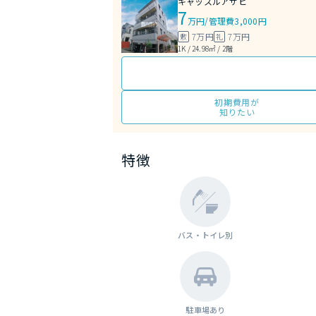
キャッスルアサヒ
7
万円
/
管理費3,000円
7万円
7万円
敷
礼
1K / 24.98㎡ / 2階
初期費用が
知りたい
特徴
バス・トイレ別
駐車場あり