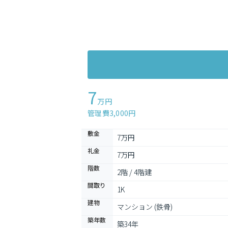
7
万円
管理費3,000円
敷金
7万円
礼金
7万円
階数
2階 / 4階建
間取り
1K
建物
マンション (鉄骨)
築年数
築34年