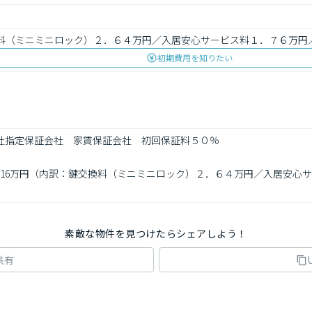
交換料（ミニミニロック）２．６４万円／入居安心サービス料１．７６万
初期費用を知りたい
当社指定保証会社　家賃保証会社　初回保証料５０％

計6.16万円（内訳：鍵交換料（ミニミニロック）２．６４万円／入居安
素敵な物件を見つけたらシェアしよう！
共有