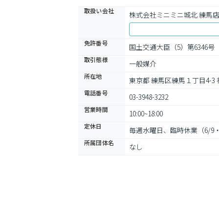
取扱い会社
株式会社ミニミニ城北 練馬
免許番号
国土交通大臣（5）第6346号
取引態様
一般媒介
所在地
東京都 練馬区練馬１丁目4-3 
電話番号
03-3948-3232
営業時間
10:00~18:00
定休日
毎週水曜日、臨時休業（6/9・7
所属団体名
なし