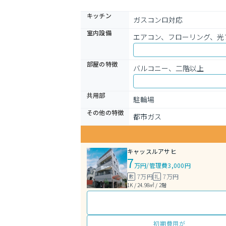
キッチン
ガスコンロ対応
室内設備
エアコン、フローリング、光
部屋の特徴
バルコニー、二階以上
共用部
駐輪場
その他の特徴
都市ガス
キャッスルアサヒ
7
万円
/
管理費3,000円
7万円
7万円
敷
礼
1K / 24.98㎡ / 2階
初期費用が