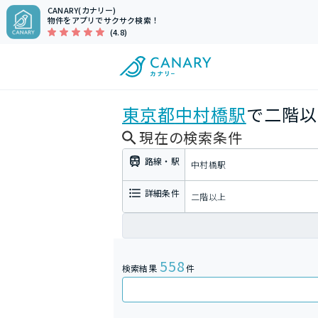
CANARY(カナリー)
物件をアプリでサクサク検索！
(4.8)
東京都
中村橋駅
で二階以
現在の検索条件
路線・駅
中村橋駅
詳細条件
二階以上
558
検索結果
件