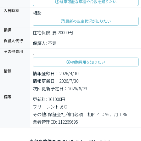
駐車可能な車種や台数を知りたい
入居時期
相談
最新の空室状況が知りたい
損保
住宅保険: 要 20000円
保証人代行
保証人: 不要
その他費用
-
初期費用を知りたい
情報
情報登録日：2026/4/10
情報更新日：2026/7/30
次回更新予定日：2026/8/23
備考
更新料: 161000円

フリーレントあり

その他: 保証会社利用必須　初回４０％、月１％

業者管理CD: 112269695