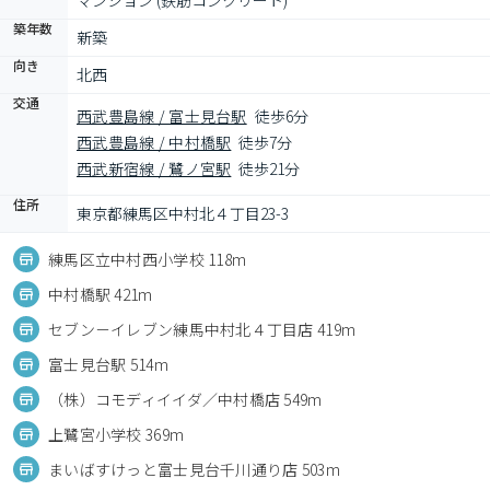
マンション (鉄筋コンクリート)
築年数
新築
向き
北西
交通
西武豊島線 / 富士見台駅
徒歩6分
西武豊島線 / 中村橋駅
徒歩7分
西武新宿線 / 鷺ノ宮駅
徒歩21分
住所
東京都練馬区中村北４丁目23-3
練馬区立中村西小学校 118m
中村橋駅 421m
セブン－イレブン練馬中村北４丁目店 419m
富士見台駅 514m
（株）コモディイイダ／中村橋店 549m
上鷺宮小学校 369m
まいばすけっと富士見台千川通り店 503m