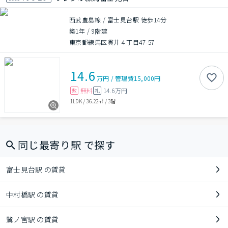
西武豊島線 / 富士見台駅 徒歩14分
築1年
/
9階建
東京都練馬区貫井４丁目47-57
14.6
万円
/
管理費
15,000円
無料
14.6万円
敷
礼
1LDK
/
36.22㎡
/
3階
同じ最寄り駅 で探す
富士見台駅 の賃貸
中村橋駅 の賃貸
鷺ノ宮駅 の賃貸