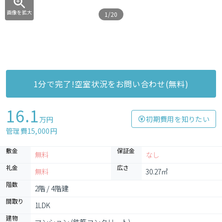
画像を拡大
1/20
1分で完了!空室状況をお問い合わせ(無料)
16.1
初期費用を知りたい
万円
管理費15,000円
敷金
保証金
無料
なし
礼金
広さ
無料
30.27㎡
階数
2階 / 4階建
間取り
1LDK
建物