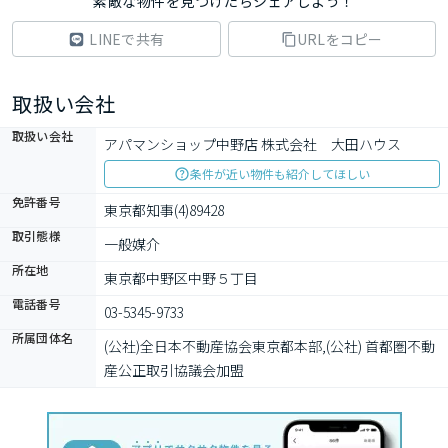
素敵な物件を見つけたらシェアしよう！
LINEで共有
URLをコピー
取扱い会社
取扱い会社
アパマンショップ中野店 株式会社　大田ハウス
条件が近い物件も紹介してほしい
免許番号
東京都知事(4)89428
取引態様
一般媒介
所在地
東京都中野区中野５丁目
電話番号
03-5345-9733
所属団体名
(公社)全日本不動産協会東京都本部,(公社) 首都圏不動
産公正取引協議会加盟