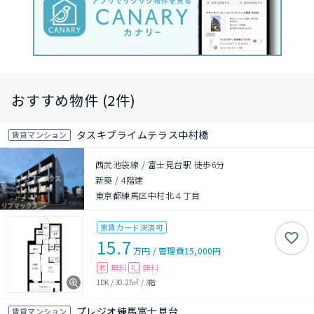
おすすめ物件 (2件)
タスキプライムテラス中村橋
賃貸マンション
西武池袋線 / 富士見台駅 徒歩6分
新築
/
4階建
東京都練馬区中村北４丁目
家賃カード決済可
15.7
万円
/
管理費
15,000円
無料
無料
敷
礼
1DK
/
30.27㎡
/
3階
プレジオ練馬富士見台
賃貸マンション