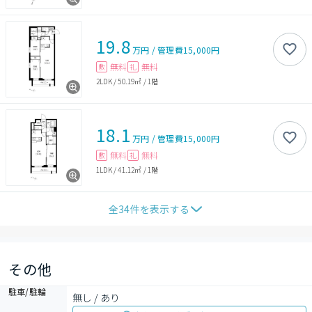
19.8
万円
/
管理費
15,000円
無料
無料
敷
礼
2LDK
/
50.19㎡
/
1階
18.1
万円
/
管理費
15,000円
無料
無料
敷
礼
1LDK
/
41.12㎡
/
1階
全
34
件を表示する
その他
駐車/駐輪
無し / あり