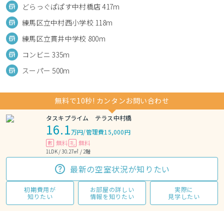
どらっぐぱぱす中村橋店 417m
練馬区立中村西小学校 118m
練馬区立貫井中学校 800m
コンビニ 335m
スーパー 500m
無料で10秒! カンタンお問い合わせ
タスキプライム テラス中村橋
16.1
万円
/
管理費15,000円
無料
無料
敷
礼
1LDK / 30.27㎡ / 2階
最新の空室状況が知りたい
初期費用が
お部屋の詳しい
実際に
知りたい
情報を知りたい
見学したい