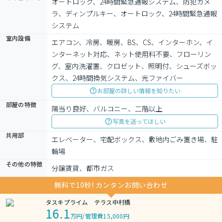
オートロック、24時間緊急通報システム、防犯カメ
ラ、ディンプルキー、オートロック、24時間緊急通報
システム
室内設備
エアコン、冷房、暖房、BS、CS、インターホン、イ
ンターネット対応、ネット使用料不要、フローリン
グ、室内洗濯置、クロゼット、照明付、シューズボッ
クス、24時間換気システム、光ファイバー
お部屋の詳しい情報を知りたい
部屋の特徴
陽当り良好、バルコニー、二階以上
写真を送ってほしい
共用部
エレベーター、宅配ボックス、敷地内ごみ置き場、駐
輪場
その他の特徴
分譲賃貸、都市ガス
無料で10秒! カンタンお問い合わせ
タスキプライム テラス中村橋
16.1
万円
/
管理費15,000円