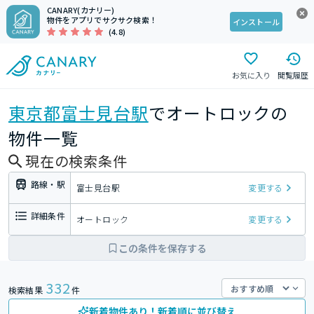
CANARY(カナリー)
物件をアプリでサクサク検索！
インストール
(4.8)
お気に入り
閲覧履歴
東京都
富士見台駅
でオートロックの
物件一覧
現在の検索条件
路線・駅
富士見台駅
変更する
詳細条件
オートロック
変更する
この条件を保存する
332
検索結果
件
新着物件あり！新着順に並び替え