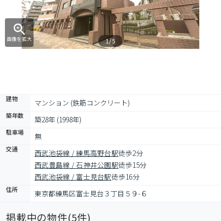
画像を拡大
1/5
建物
マンション (鉄筋コンクリート)
築年数
築28年 (1998年)
駐車場
無
交通
西武池袋線 / 練馬高野台駅
徒歩2分
西武豊島線 / 石神井公園駅
徒歩15分
西武池袋線 / 富士見台駅
徒歩16分
住所
東京都練馬区富士見台３丁目５９-６
掲載中の物件(
5
件)