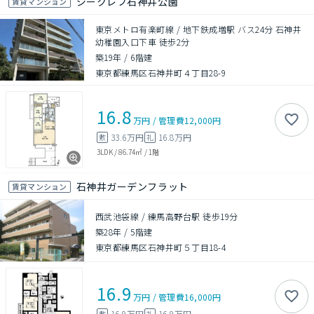
ジークレフ石神井公園
賃貸マンション
東京メトロ有楽町線 / 地下鉄成増駅 バス24分 石神井
幼稚園入口下車 徒歩2分
築19年
/
6階建
東京都練馬区石神井町４丁目28-9
16.8
万円
/
管理費
12,000円
33.6万円
16.8万円
敷
礼
3LDK
/
86.74㎡
/
1階
石神井ガーデンフラット
賃貸マンション
西武池袋線 / 練馬高野台駅 徒歩19分
築28年
/
5階建
東京都練馬区石神井町５丁目18-4
16.9
万円
/
管理費
16,000円
16.9万円
16.9万円
敷
礼