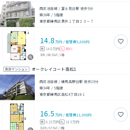
西武池袋線 / 富士見台駅 徒歩5分
築36年
/
5階建
東京都練馬区貫井１丁目２３－７
14.8
万円
/
管理費
5,000円
14.8万円
無料
敷
礼
3DK
/
68.52㎡
/
1階
オークレイコート高松1
賃貸マンション
西武池袋線 / 練馬高野台駅 徒歩20分
築34年
/
5階建
東京都練馬区高松4丁目16-1
16.5
万円
/
管理費
12,000円
8.25万円
16.5万円
敷
礼
3LDK
/
67.9㎡
/
3階