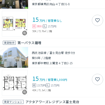
東京都練馬区向山４丁目31-8
15
万円
/
管理費
なし
無料
15万円
敷
礼
5DK
/
72.76㎡
/
2階
第一パラス鐘増
賃貸物件
西武池袋線 / 富士見台駅 徒歩5分
築50年
/
2階建
東京都中野区上鷺宮４丁目2-15
15
万円
/
管理費
1,000円
15万円
15万円
敷
礼
4DK
/
71.3㎡
/
2階
アクタアワーズレジデンス富士見台
賃貸マンション