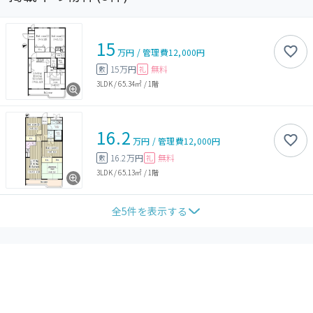
15
万円
/
管理費
12,000円
15万円
無料
敷
礼
3LDK
/
65.34㎡
/
1階
16.2
万円
/
管理費
12,000円
16.2万円
無料
敷
礼
3LDK
/
65.13㎡
/
1階
全
5
件を表示する