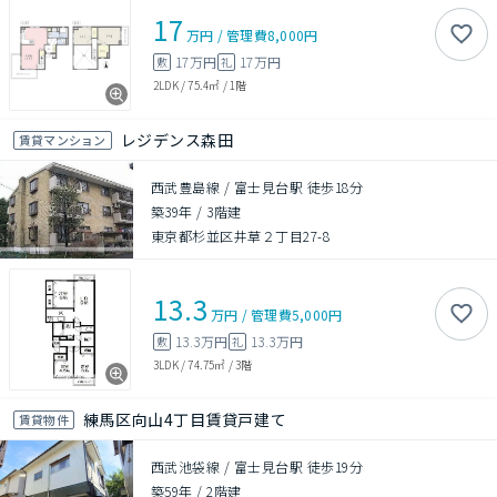
17
万円
/
管理費
8,000円
17万円
17万円
敷
礼
2LDK
/
75.4㎡
/
1階
レジデンス森田
賃貸マンション
西武豊島線 / 富士見台駅 徒歩18分
築39年
/
3階建
東京都杉並区井草２丁目27-8
13.3
万円
/
管理費
5,000円
13.3万円
13.3万円
敷
礼
3LDK
/
74.75㎡
/
3階
練馬区向山4丁目賃貸戸建て
賃貸物件
西武池袋線 / 富士見台駅 徒歩19分
築59年
/
2階建