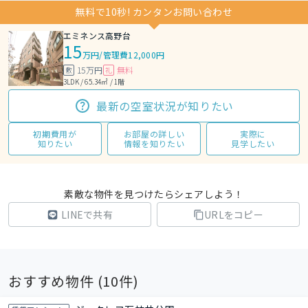
無料で10秒! カンタンお問い合わせ
エミネンス高野台
15
万円
/
管理費12,000円
15万円
無料
敷
礼
3LDK / 65.34㎡ / 1階
最新の空室状況が知りたい
初期費用が
お部屋の詳しい
実際に
知りたい
情報を知りたい
見学したい
素敵な物件を見つけたらシェアしよう！
LINEで共有
URLをコピー
おすすめ物件 (
10
件)