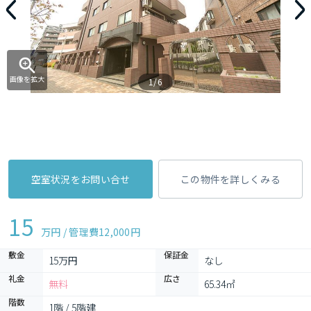
画像を拡大
1/6
空室状況をお問い合せ
この物件を詳しくみる
15
万円 / 管理費
12,000円
敷金
保証金
15万円
なし
礼金
広さ
無料
65.34㎡
階数
1階 / 5階建