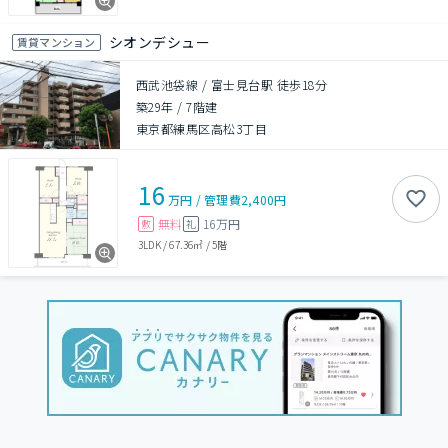
シオンデシュー
賃貸マンション
西武池袋線 / 富士見台駅 徒歩18分
築29年
/
7階建
東京都練馬区高松3丁目
16
万円
/
管理費
2,400円
無料
16万円
敷
礼
3LDK
/
67.36㎡
/
5階