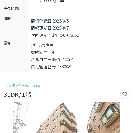
０，０００円／年
その他費用
-
情報
情報登録日:
2026/8/5
情報更新日:
2026/8/7
次回更新予定日:
2026/8/20
備考
現況: 居住中

契約期間: 2年

バルコニー面積: 7.00㎡

自社管理番号: 1330085
この建物からのPick Up
3LDK/1階