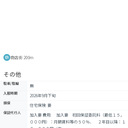
商店街 200m
その他
駐車/駐輪
無
入居時期
2026年9月下旬
損保
住宅保険: 要
保証代行人
加入要 費用: 　加入要　初回保証委託料（最低１５，
０００円）：月額賃料等の５０％、　２年目以降：１