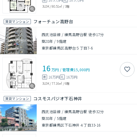
3LDK
/
80.51㎡
/
3階
フォーチュン高野台
賃貸マンション
西武池袋線 / 練馬高野台駅 徒歩17分
築28年
/
9階建
東京都練馬区高野台５丁目7-6
16
万円
/
管理費
15,000円
16万円
16万円
敷
礼
3LDK
/
77.16㎡
/
6階
コスモスパジオ下石神井
賃貸マンション
西武池袋線 / 練馬高野台駅 徒歩32分
築38年
/
5階建
東京都練馬区下石神井４丁目33-16