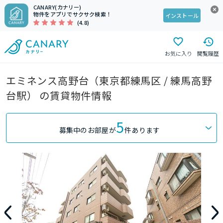
CANARY(カナリー)
物件をアプリでサクサク検索！
インストール
(4.8)
お気に入り
閲覧履歴
エミネンス高野台（東京都練馬区 / 練馬高野
台駅） の賃貸物件情報
5
募集中のお部屋が
件あります