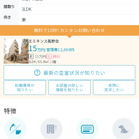
間取り
3LDK 
向き
東
無料で10秒! カンタンお問い合わせ
エミネンス高野台
15
万円
/
管理費12,000円
15万円
無料
敷
礼
3LDK / 65.34㎡ / 1階
最新の空室状況が知りたい
初期費用が
お部屋の詳しい
実際に
知りたい
情報を知りたい
見学したい
特徴