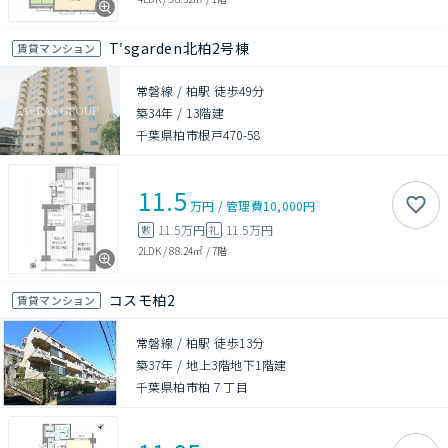
T′sgarden北柏2号棟
賃貸マンション
常磐線 / 柏駅 徒歩49分
築34年
/
13階建
千葉県柏市根戸470-58
11.5
万円
/
管理費
10,000円
11.5万円
11.5万円
敷
礼
2LDK
/
88.24㎡
/
7階
コスモ柏2
賃貸マンション
常磐線 / 柏駅 徒歩13分
築37年
/
地上3階地下1階建
千葉県柏市柏７丁目