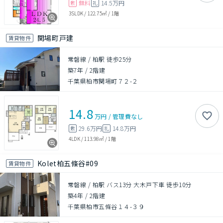
無料
14.5万円
敷
礼
3SLDK
/
122.75㎡
/
1階
関場町戸建
賃貸物件
常磐線 / 柏駅 徒歩25分
築7年
/
2階建
千葉県柏市関場町７２-２
14.8
万円
/
管理費
なし
29.6万円
14.8万円
敷
礼
4LDK
/
113.98㎡
/
1階
Kolet柏五條谷#09
賃貸物件
常磐線 / 柏駅 バス13分 大木戸下車 徒歩10分
築4年
/
2階建
千葉県柏市五條谷１４-３９