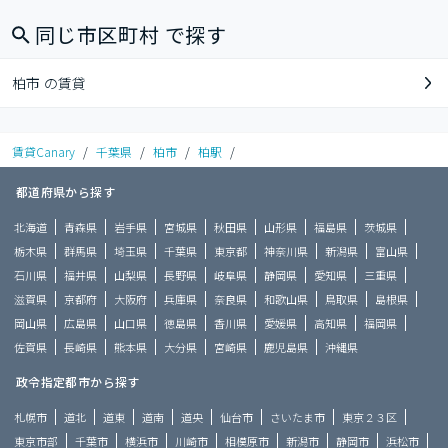
同じ市区町村 で探す
柏市 の賃貸
賃貸Canary
/
千葉県
/
柏市
/
柏駅
/
都道府県から探す
北海道
青森県
岩手県
宮城県
秋田県
山形県
福島県
茨城県
栃木県
群馬県
埼玉県
千葉県
東京都
神奈川県
新潟県
富山県
石川県
福井県
山梨県
長野県
岐阜県
静岡県
愛知県
三重県
滋賀県
京都府
大阪府
兵庫県
奈良県
和歌山県
鳥取県
島根県
岡山県
広島県
山口県
徳島県
香川県
愛媛県
高知県
福岡県
佐賀県
長崎県
熊本県
大分県
宮崎県
鹿児島県
沖縄県
政令指定都市から探す
札幌市
道北
道東
道南
道央
仙台市
さいたま市
東京２３区
東京市部
千葉市
横浜市
川崎市
相模原市
新潟市
静岡市
浜松市