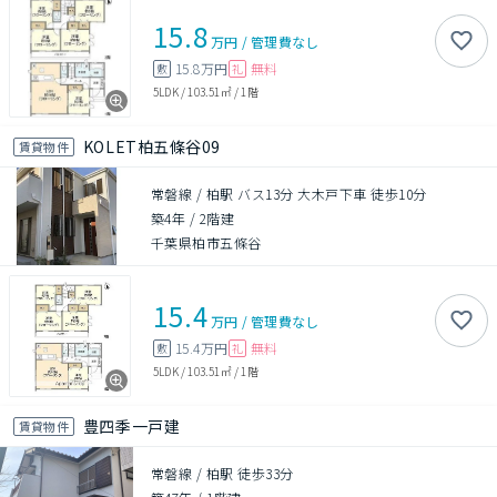
15.8
万円
/
管理費
なし
15.8万円
無料
敷
礼
5LDK
/
103.51㎡
/
1階
KOLET柏五條谷09
賃貸物件
常磐線 / 柏駅 バス13分 大木戸下車 徒歩10分
築4年
/
2階建
千葉県柏市五條谷
15.4
万円
/
管理費
なし
15.4万円
無料
敷
礼
5LDK
/
103.51㎡
/
1階
豊四季一戸建
賃貸物件
常磐線 / 柏駅 徒歩33分