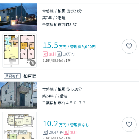
常磐線 / 柏駅 徒歩21分
築7年
/
2階建
千葉県柏市西町3-37
15.5
万円
/
管理費
9,000円
無料
10万円
敷
礼
3LDK
/
98.84㎡
/
1階
柏戸建
賃貸物件
常磐線 / 柏駅 徒歩18分
築24年
/
2階建
千葉県柏市柏４５０-７２
10.2
万円
/
管理費
なし
20.4万円
無料
敷
礼
4LDK
/
98.32㎡
/
1階