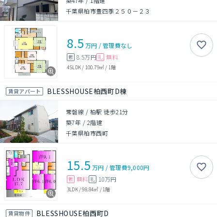
築47年
/
1階建
千葉県柏市豊四季２５０－２３
8.5
万円
/
管理費
なし
8.5万円
無料
敷
礼
4SLDK
/
100.79㎡
/
1階
BLESSHOUSE柏西町D棟
賃貸アパート
常磐線 / 柏駅 徒歩21分
築7年
/
2階建
千葉県柏市西町
15.5
万円
/
管理費
9,000円
無料
10万円
敷
礼
3LDK
/
98.84㎡
/
1階
BLESSHOUSE柏西町D
賃貸物件