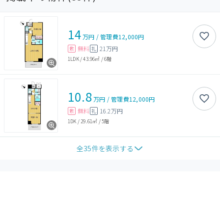
14
万円
/
管理費
12,000円
無料
21万円
敷
礼
1LDK
/
43.96㎡
/
6階
10.8
万円
/
管理費
12,000円
無料
16.2万円
敷
礼
1DK
/
29.61㎡
/
5階
全
35
件を表示する