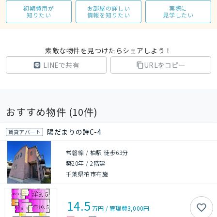
初期費用が
お部屋の詳しい
実際に
知りたい
情報を知りたい
見学したい
素敵な物件を見つけたらシェアしよう！
LINEで共有
URLをコピー
おすすめ物件 (
10
件)
陽だまりの詩C-4
賃貸アパート
常磐線 / 柏駅 徒歩63分
築20年
/
2階建
千葉県柏市布施
14.5
万円
/
管理費
3,000円