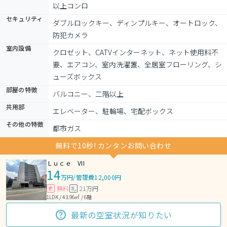
以上コンロ
セキュリティ
ダブルロックキー、ディンプルキー、オートロック、
防犯カメラ
室内設備
クロゼット、CATVインターネット、ネット使用料不
要、エアコン、室内洗濯置、全居室フローリング、シ
ューズボックス
部屋の特徴
バルコニー、二階以上
共用部
エレベーター、駐輪場、宅配ボックス
その他の特徴
都市ガス
無料で10秒! カンタンお問い合わせ
Ｌｕｃｅ VII
14
万円
/
管理費12,000円
無料
21万円
敷
礼
1LDK / 43.96㎡ / 6階
最新の空室状況が知りたい