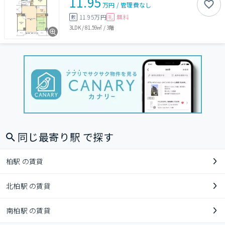
11.95
万円
/
管理費
なし
11.95万円
無料
敷
礼
3LDK
/
81.59㎡
/
3階
同じ最寄り駅 で探す
柏駅 の賃貸
北柏駅 の賃貸
南柏駅 の賃貸