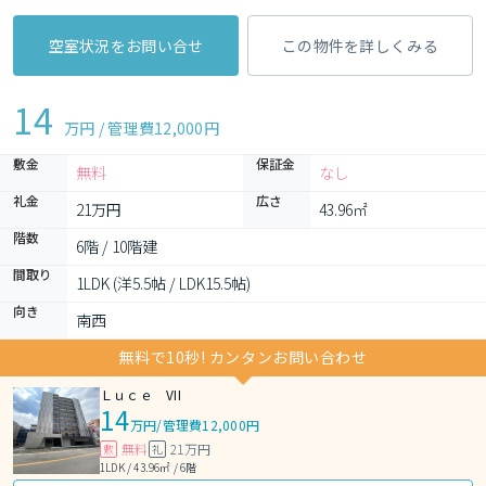
空室状況をお問い合せ
この物件を詳しくみる
14
万円 / 管理費
12,000円
敷金
保証金
無料
なし
礼金
広さ
21万円
43.96㎡
階数
6階 / 10階建
間取り
1LDK (洋5.5帖 / LDK15.5帖)
向き
南西
無料で10秒! カンタンお問い合わせ
Ｌｕｃｅ VII
14
万円
/
管理費12,000円
無料
21万円
敷
礼
1LDK / 43.96㎡ / 6階