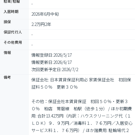
駐車/駐輪
-
入居時期
2026年6月中旬
損保
2.2万円2年
保証代行人
-
その他費用
-
情報
情報登録日:
2026/5/17
情報更新日:
2026/6/17
次回更新予定日:
2026/7/2
備考
保証会社: 日本賃貸保証利用必 家賃保証会社　初回保
証料５０％　更新３０％

その他：保証会社本賃貸保証　初回５０％・更新３
０％　柏店　常磐線　柏駅（徒歩１分） / ほか初期費
用: 合計13.42万円（内訳：ハウスクリーニング代（１
ＬＤＫ）９．９万円／消毒料１．７６万円／入居安心
サービス料１．７６万円） / ほか諸費用: 駐輪場代２