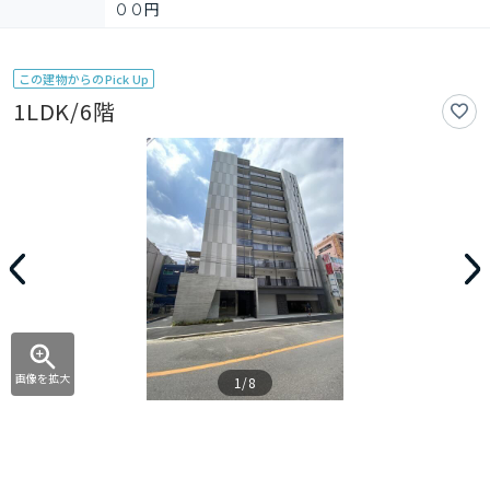
００円
この建物からのPick Up
1LDK/6階
画像を拡大
1/8