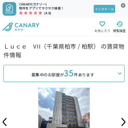
CANARY(カナリー)
物件をアプリでサクサク検索！
インストール
(4.8)
お気に入り
閲覧履歴
Ｌｕｃｅ VII（千葉県柏市 / 柏駅） の賃貸物
件情報
35
募集中のお部屋が
件あります