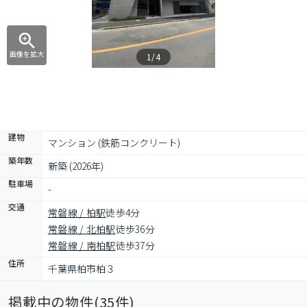
画像を拡大
1/4
建物
マンション (鉄筋コンクリート)
築年数
新築 (2026年)
駐車場
-
交通
常磐線 / 柏駅
徒歩4分
常磐線 / 北柏駅
徒歩36分
常磐線 / 南柏駅
徒歩37分
住所
千葉県柏市柏３
掲載中の物件(
35
件)