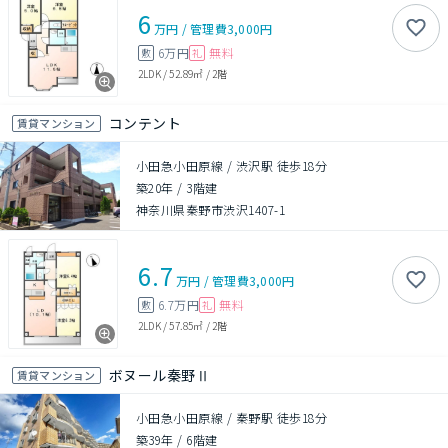
6
万円
/
管理費
3,000円
6万円
無料
敷
礼
2LDK
/
52.89㎡
/
2階
コンテント
賃貸マンション
小田急小田原線 / 渋沢駅 徒歩18分
築20年
/
3階建
神奈川県秦野市渋沢1407-1
6.7
万円
/
管理費
3,000円
6.7万円
無料
敷
礼
2LDK
/
57.85㎡
/
2階
ボヌール秦野Ⅱ
賃貸マンション
小田急小田原線 / 秦野駅 徒歩18分
築39年
/
6階建