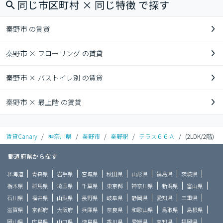
同じ市区町村 × 同じ特徴 で探す
秦野市 の賃貸
秦野市 × フローリング の賃貸
秦野市 × バストイレ別 の賃貸
秦野市 × 最上階 の賃貸
賃貸Canary
/
神奈川県
/
秦野市
/
秦野駅
/
テラス６６Ａ
/
(2LDK/2階)
都道府県から探す
北海道
青森県
岩手県
宮城県
秋田県
山形県
福島県
茨城県
栃木県
群馬県
埼玉県
千葉県
東京都
神奈川県
新潟県
富山県
石川県
福井県
山梨県
長野県
岐阜県
静岡県
愛知県
三重県
滋賀県
京都府
大阪府
兵庫県
奈良県
和歌山県
鳥取県
島根県
岡山県
広島県
山口県
徳島県
香川県
愛媛県
高知県
福岡県