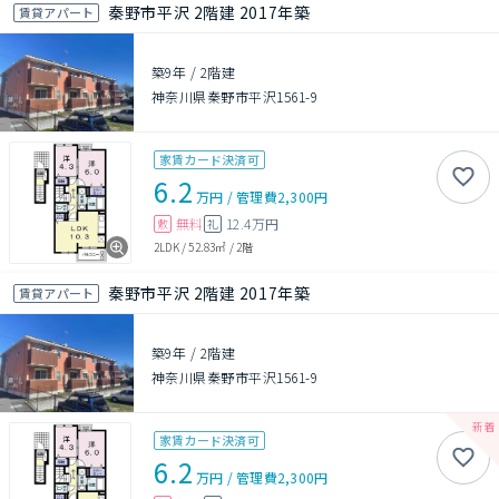
秦野市平沢 2階建 2017年築
賃貸アパート
築9年
/
2階建
神奈川県秦野市平沢1561-9
家賃カード決済可
6.2
万円
/
管理費
2,300円
無料
12.4万円
敷
礼
2LDK
/
52.83㎡
/
2階
秦野市平沢 2階建 2017年築
賃貸アパート
築9年
/
2階建
神奈川県秦野市平沢1561-9
家賃カード決済可
6.2
万円
/
管理費
2,300円