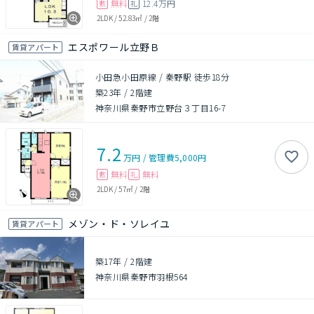
無料
12.4万円
敷
礼
2LDK
/
52.83㎡
/
2階
エスポワール立野Ｂ
賃貸アパート
小田急小田原線 / 秦野駅 徒歩18分
築23年
/
2階建
神奈川県秦野市立野台３丁目16-7
7.2
万円
/
管理費
5,000円
無料
無料
敷
礼
2LDK
/
57㎡
/
2階
メゾン・ド・ソレイユ
賃貸アパート
築17年
/
2階建
神奈川県秦野市羽根564