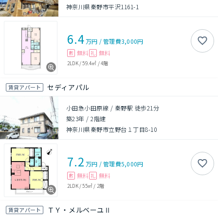
神奈川県秦野市平沢1161-1
6.4
万円
/
管理費
3,000円
無料
無料
敷
礼
2LDK
/
59.4㎡
/
4階
セディアパル
賃貸アパート
小田急小田原線 / 秦野駅 徒歩21分
築23年
/
2階建
神奈川県秦野市立野台１丁目8-10
7.2
万円
/
管理費
5,000円
無料
無料
敷
礼
2LDK
/
55㎡
/
2階
ＴＹ・メルベーユⅡ
賃貸アパート