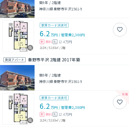
築9年
/
2階建
神奈川県秦野市平沢1561-9
家賃カード決済可
6.2
万円
/
管理費
2,300円
無料
12.4万円
敷
礼
2LDK
/
52.83㎡
/
2階
秦野市平沢 2階建 2017年築
賃貸アパート
築9年
/
2階建
神奈川県秦野市平沢1561-9
家賃カード決済可
6.2
万円
/
管理費
2,300円
無料
12.4万円
敷
礼
2LDK
/
52.83㎡
/
2階