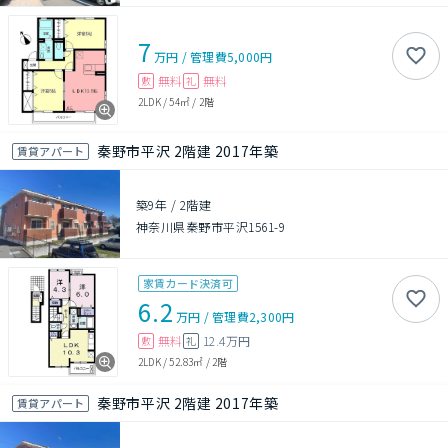
7
万円
/
管理費
5,000円
無料
無料
敷
礼
2LDK
/
54㎡
/
2階
秦野市平沢 2階建 2017年築
賃貸アパート
築9年
/
2階建
神奈川県秦野市平沢1561-9
家賃カード決済可
6.2
万円
/
管理費
2,300円
無料
12.4万円
敷
礼
2LDK
/
52.83㎡
/
2階
秦野市平沢 2階建 2017年築
賃貸アパート