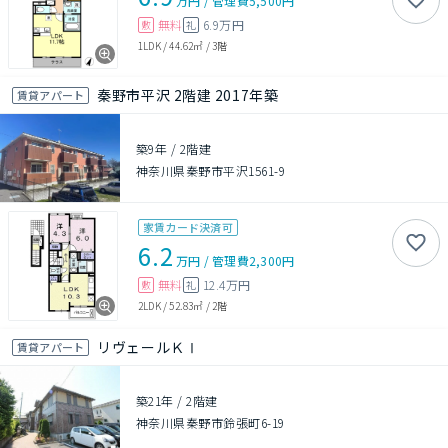
万円
/
管理費
5,500円
無料
6.9万円
敷
礼
1LDK
/
44.62㎡
/
3階
秦野市平沢 2階建 2017年築
賃貸アパート
築9年
/
2階建
神奈川県秦野市平沢1561-9
家賃カード決済可
6.2
万円
/
管理費
2,300円
無料
12.4万円
敷
礼
2LDK
/
52.83㎡
/
2階
リヴェールＫⅠ
賃貸アパート
築21年
/
2階建
神奈川県秦野市鈴張町6-19