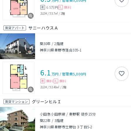
万円
/
管理費
5,000円
6.5万円
無料
敷
礼
2LDK
/
53.7㎡
/
2階
サニーハウスＡ
賃貸アパート
築30年
/
2階建
神奈川県秦野市落合335-1
6.1
万円
/
管理費
5,000円
無料
無料
敷
礼
2LDK
/
53.48㎡
/
2階
グリーンヒルＩ
賃貸マンション
小田急小田原線 / 秦野駅 徒歩15分
築22年
/
3階建
神奈川県秦野市立野台３丁目5-2