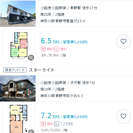
小田急小田原線 / 秦野駅 徒歩17分
築28年
/
2階建
神奈川県秦野市曽屋3515-4
6.5
万円
/
管理費
5,000円
無料
無料
敷
礼
3DK
/
59.39㎡
/
2階
スターライト
賃貸アパート
小田急小田原線 / 渋沢駅 徒歩7分
築19年
/
2階建
神奈川県秦野市萩が丘6-3
7.2
万円
/
管理費
5,000円
無料
7.2万円
敷
礼
1LDK
/
53.25㎡
/
2階