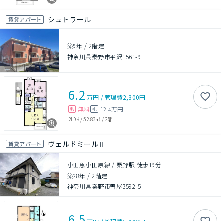
シュトラール
賃貸アパート
築9年
/
2階建
神奈川県秦野市平沢1561-9
6.2
万円
/
管理費
2,300円
無料
12.4万円
敷
礼
2LDK
/
52.83㎡
/
2階
ヴェルドミールⅡ
賃貸アパート
小田急小田原線 / 秦野駅 徒歩19分
築28年
/
2階建
神奈川県秦野市曽屋3592-5
6.5