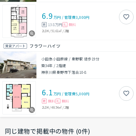
6.9
万円
/
管理費
3,000円
13.8万円
無料
敷
礼
2LDK
/
51.61㎡
/
2階
フラワーハイツ
賃貸アパート
小田急小田原線 / 秦野駅 徒歩19分
築34年
/
2階建
神奈川県秦野市下落合10-8
6.1
万円
/
管理費
5,000円
無料
無料
敷
礼
2LDK
/
48.54㎡
/
2階
同じ建物で掲載中の物件 (0件)