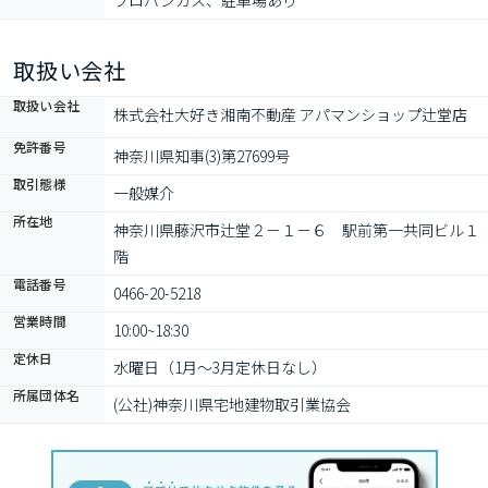
プロパンガス、駐車場あり
取扱い会社
取扱い会社
株式会社大好き湘南不動産 アパマンショップ辻堂店
免許番号
神奈川県知事(3)第27699号
取引態様
一般媒介
所在地
神奈川県藤沢市辻堂２－１－６　駅前第一共同ビル１
階
電話番号
0466-20-5218
営業時間
10:00~18:30
定休日
水曜日（1月～3月定休日なし）
所属団体名
(公社)神奈川県宅地建物取引業協会