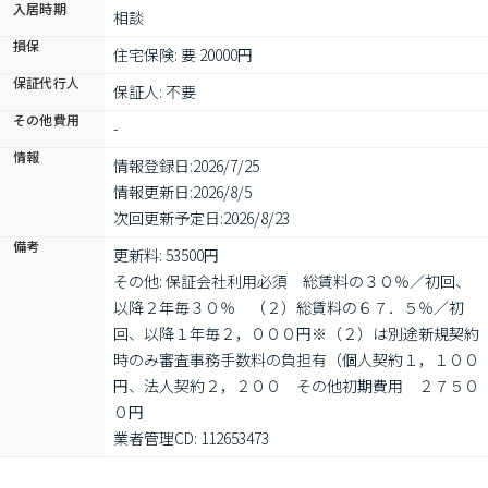
入居時期
相談
損保
住宅保険: 要 20000円
保証代行人
保証人: 不要
その他費用
-
情報
情報登録日:
2026/7/25
情報更新日:
2026/8/5
次回更新予定日:
2026/8/23
備考
更新料: 53500円

その他: 保証会社利用必須　総賃料の３０％／初回、
以降２年毎３０％　（２）総賃料の６７．５％／初
回、以降１年毎２，０００円※（２）は別途新規契約
時のみ審査事務手数料の負担有（個人契約１，１００
円、法人契約２，２００　その他初期費用　２７５０
０円

業者管理CD: 112653473