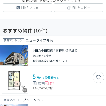
素敵な物件を見つけたらシェアしよう！
LINEで共有
URLをコピー
おすすめ物件 (
10
件)
ニューライフ今泉
賃貸マンション
小田急小田原線 / 秦野駅 徒歩29分
築32年
/
3階建
神奈川県秦野市今泉3-17-1
5
万円
/
管理費
なし
5万円
無料
敷
礼
2LDK
/
56.7㎡
/
2階
グリーンベル
賃貸アパート