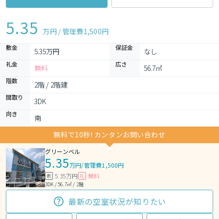
5.35
万円 / 管理費
1,500円
敷金
保証金
5.35万円
なし
礼金
広さ
無料
56.7㎡
階数
2階 / 2階建
間取り
3DK 
向き
南
無料で10秒! カンタンお問い合わせ
グリーンベル
5.35
万円
/
管理費1,500円
5.35万円
無料
敷
礼
3DK / 56.7㎡ / 2階
最新の空室状況が知りたい