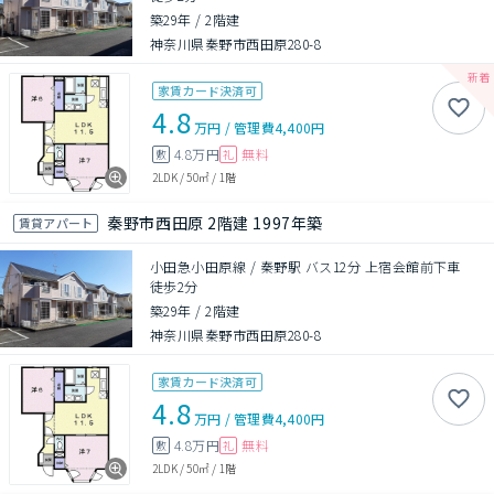
築29年
/
2階建
神奈川県秦野市西田原280-8
家賃カード決済可
4.8
万円
/
管理費
4,400円
4.8万円
無料
敷
礼
2LDK
/
50㎡
/
1階
秦野市西田原 2階建 1997年築
賃貸アパート
小田急小田原線 / 秦野駅 バス12分 上宿会館前下車
徒歩2分
築29年
/
2階建
神奈川県秦野市西田原280-8
家賃カード決済可
4.8
万円
/
管理費
4,400円
4.8万円
無料
敷
礼
2LDK
/
50㎡
/
1階