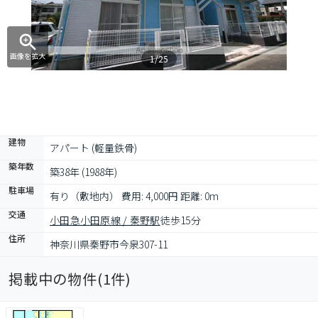
画像を拡大
1/25
建物
アパート (軽量鉄骨)
築年数
築38年 (1988年)
駐車場
有り（敷地内） 費用: 4,000円 距離: 0m
交通
小田急小田原線 / 秦野駅
徒歩15分
住所
神奈川県秦野市今泉307-11
掲載中の物件(
1
件)