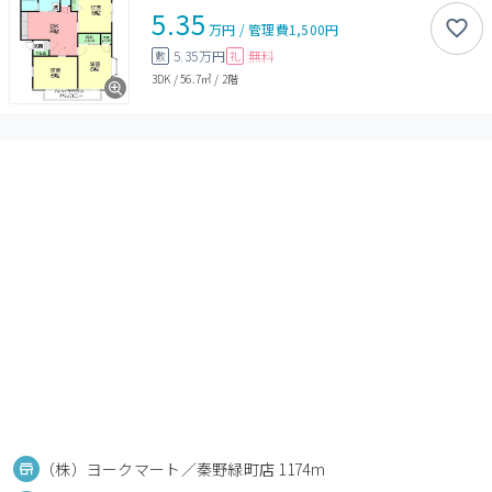
5.35
万円
/
管理費
1,500円
5.35万円
無料
敷
礼
3DK
/
56.7㎡
/
2階
（株）ヨークマート／秦野緑町店 1174m