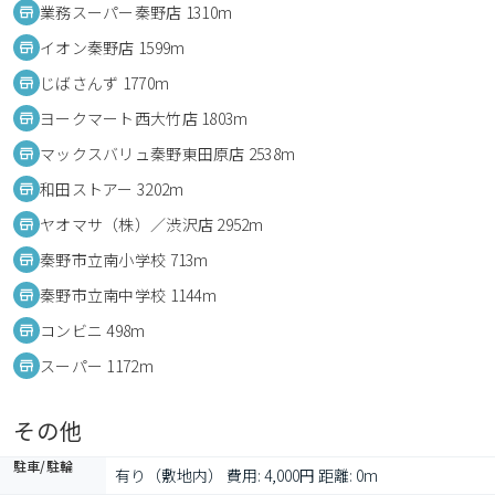
業務スーパー秦野店 1310m
イオン秦野店 1599m
じばさんず 1770m
ヨークマート西大竹店 1803m
マックスバリュ秦野東田原店 2538m
和田ストアー 3202m
ヤオマサ（株）／渋沢店 2952m
秦野市立南小学校 713m
秦野市立南中学校 1144m
コンビニ 498m
スーパー 1172m
その他
駐車/駐輪
有り（敷地内） 費用: 4,000円 距離: 0m