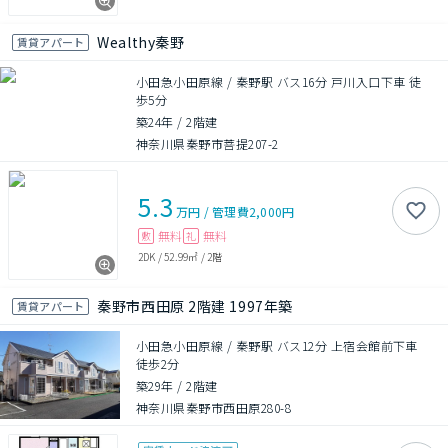
Wealthy秦野
賃貸アパート
小田急小田原線 / 秦野駅 バス16分 戸川入口下車 徒
歩5分
築24年
/
2階建
神奈川県秦野市菩提207-2
5.3
万円
/
管理費
2,000円
無料
無料
敷
礼
2DK
/
52.99㎡
/
2階
秦野市西田原 2階建 1997年築
賃貸アパート
小田急小田原線 / 秦野駅 バス12分 上宿会館前下車
徒歩2分
築29年
/
2階建
神奈川県秦野市西田原280-8