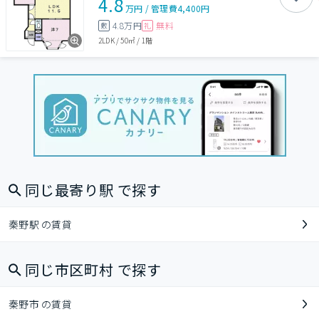
4.8
万円
/
管理費
4,400円
4.8万円
無料
敷
礼
2LDK
/
50㎡
/
1階
同じ最寄り駅 で探す
秦野駅 の賃貸
同じ市区町村 で探す
秦野市 の賃貸