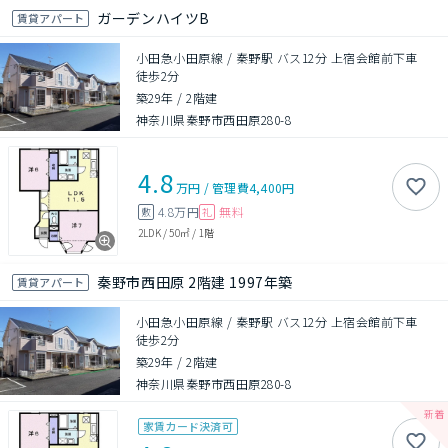
ガーデンハイツB
賃貸アパート
小田急小田原線 / 秦野駅 バス12分 上宿会館前下車
徒歩2分
築29年
/
2階建
神奈川県秦野市西田原280-8
4.8
万円
/
管理費
4,400円
4.8万円
無料
敷
礼
2LDK
/
50㎡
/
1階
秦野市西田原 2階建 1997年築
賃貸アパート
小田急小田原線 / 秦野駅 バス12分 上宿会館前下車
徒歩2分
築29年
/
2階建
神奈川県秦野市西田原280-8
家賃カード決済可