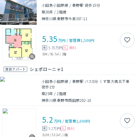
小田急小田原線 / 秦野駅 徒歩15分
築38年
/
2階建
神奈川県秦野市今泉307-11
5.35
万円
/
管理費
1,500円
5.35万円
無料
敷
礼
3DK
/
56.7㎡
/
2階
シェポローニャ1
賃貸アパート
小田急小田原線 / 秦野駅 バス8分 くず葉大橋北下車
徒歩1分
築25年
/
2階建
神奈川県秦野市西田原202-10
5.2
万円
/
管理費
2,000円
5.2万円
無料
敷
礼
2LDK
/
53.2㎡
/
1階