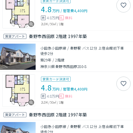
家賃カード決済可
4.8
万円
/
管理費
4,400円
4.8万円
無料
敷
礼
2LDK
/
50㎡
/
1階
秦野市西田原 2階建 1997年築
賃貸アパート
小田急小田原線 / 秦野駅 バス12分 上宿会館前下車
徒歩2分
築29年
/
2階建
神奈川県秦野市西田原280-8
家賃カード決済可
4.8
万円
/
管理費
4,400円
4.8万円
無料
敷
礼
2LDK
/
50㎡
/
1階
秦野市西田原 2階建 1997年築
賃貸アパート
小田急小田原線 / 秦野駅 バス12分 上宿会館前下車
徒歩2分