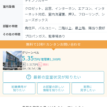
ディンプルキー
室内設備
クロゼット、出窓、インターホン、エアコン、インタ
ーネット対応、室内洗濯置、押入、フローリング、シ
ューズボックス
部屋の特徴
角住戸、バルコニー、二階以上、最上階、陽当り良好
その他の特徴
プロパンガス、駐車場あり
無料で10秒! カンタンお問い合わせ
グリーンベル
5.35
万円
/
管理費1,500円
5.35万円
無料
敷
礼
3DK / 56.7㎡ / 2階
最新の空室状況が知りたい
初期費用が
お部屋の詳しい
実際に
知りたい
情報を知りたい
見学したい