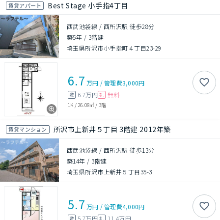
Best Stage 小手指4丁目
賃貸アパート
西武池袋線 / 西所沢駅 徒歩28分
築5年
/
3階建
埼玉県所沢市小手指町４丁目23-29
6.7
万円
/
管理費
3,000円
6.7万円
無料
敷
礼
1K
/
26.08㎡
/
3階
所沢市上新井５丁目 3階建 2012年築
賃貸マンション
西武池袋線 / 西所沢駅 徒歩13分
築14年
/
3階建
埼玉県所沢市上新井５丁目35-3
5.7
万円
/
管理費
4,000円
5.7万円
11.4万円
敷
礼