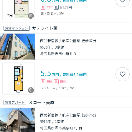
万円
/
管理費
3,000円
無料
6.8万円
敷
礼
1K
/
25.11㎡
/
3階
サテライト藤
賃貸マンション
西武新宿線 / 航空公園駅 徒歩37分
築36年
/
3階建
埼玉県所沢市中新井３
5.5
万円
/
管理費
5,000円
無料
無料
敷
礼
ワンルーム
/
20.8㎡
/
2階
Ｓコート美原
賃貸アパート
西武新宿線 / 航空公園駅 徒歩26分
築15年
/
2階建
埼玉県所沢市美原町3丁目