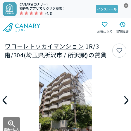
CANARY(カナリー)
物件をアプリでサクサク検索！
インストール
(4.8)
お気に入り
閲覧履歴
ワコーレトウカイマンション
1R/3
階/304(埼玉県所沢市 / 所沢駅)の賃貸
画像を拡大
1/26