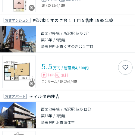
1K
/
25.92㎡
/
3階
所沢市くすのき台１丁目 5階建 1998年築
賃貸マンション
西武池袋線 / 所沢駅 徒歩6分
築28年
/
5階建
埼玉県所沢市くすのき台１丁目
5.5
万円
/
管理費
4,500円
無料
無料
敷
礼
ワンルーム
/
19.53㎡
/
4階
ティルタ南住吉
賃貸アパート
西武池袋線 / 所沢駅 徒歩12分
築16年
/
3階建
埼玉県所沢市南住吉