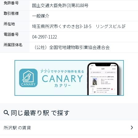
免許番号
国土交通大臣免許(3)第8188号
取引態様
一般媒介
所在地
埼玉県所沢市くすのき台3-18-5　リングスビル1F
電話番号
04-2997-1122
所属団体名
（公社）全国宅地建物取引業協会連合会
同じ最寄り駅 で探す
所沢駅 の賃貸