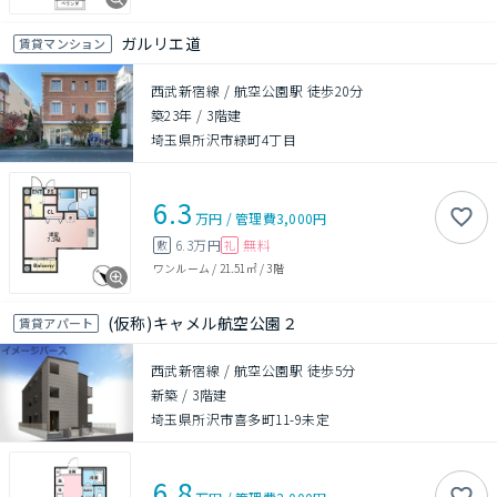
ガルリエ道
賃貸マンション
西武新宿線 / 航空公園駅 徒歩20分
築23年
/
3階建
埼玉県所沢市緑町4丁目
6.3
万円
/
管理費
3,000円
6.3万円
無料
敷
礼
ワンルーム
/
21.51㎡
/
3階
(仮称)キャメル航空公園２
賃貸アパート
西武新宿線 / 航空公園駅 徒歩5分
新築
/
3階建
埼玉県所沢市喜多町11-9未定
6.8