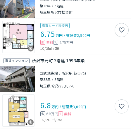
築16年
/
3階建
埼玉県所沢市松葉町
家賃カード決済可
6.75
万円
/
管理費
2,900円
無料
6.75万円
敷
礼
1K
/
23㎡
/
2階
所沢市元町 3階建 1993年築
賃貸マンション
西武池袋線 / 所沢駅 徒歩7分
築33年
/
3階建
埼玉県所沢市元町7-6
6.8
万円
/
管理費
3,000円
6.8万円
無料
敷
礼
1K
/
24.1㎡
/
2階