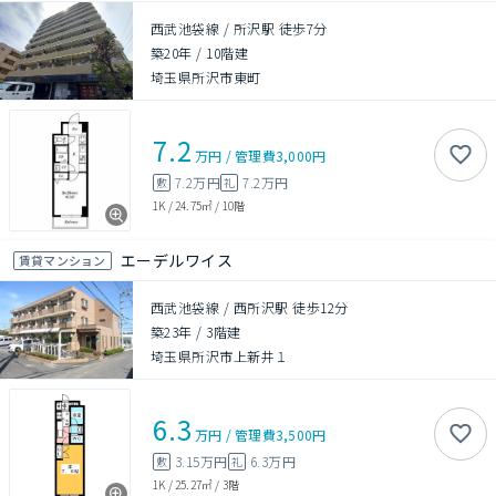
西武池袋線 / 所沢駅 徒歩7分
築20年
/
10階建
埼玉県所沢市東町
7.2
万円
/
管理費
3,000円
7.2万円
7.2万円
敷
礼
1K
/
24.75㎡
/
10階
エーデルワイス
賃貸マンション
西武池袋線 / 西所沢駅 徒歩12分
築23年
/
3階建
埼玉県所沢市上新井１
6.3
万円
/
管理費
3,500円
3.15万円
6.3万円
敷
礼
1K
/
25.27㎡
/
3階