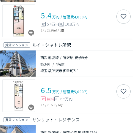
5.4
万円
/
管理費
4,000円
5.4万円
10.8万円
敷
礼
1K
/
25.92㎡
/
3階
ルイ・シャトレ所沢
賃貸マンション
西武池袋線 / 所沢駅 徒歩9分
築34年
/
7階建
埼玉県所沢市御幸町5-1
6.5
万円
/
管理費
5,000円
無料
6.5万円
敷
礼
1K
/
21.6㎡
/
6階
サンリット・レジデンス
賃貸マンション
西武新宿線 / 航空公園駅 徒歩22分