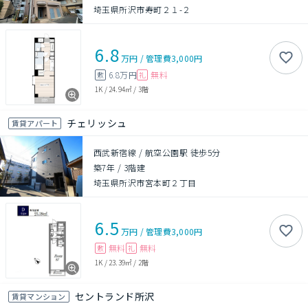
埼玉県所沢市寿町２１-２
6.8
万円
/
管理費
3,000円
6.8万円
無料
敷
礼
1K
/
24.94㎡
/
3階
チェリッシュ
賃貸アパート
西武新宿線 / 航空公園駅 徒歩5分
築7年
/
3階建
埼玉県所沢市宮本町２丁目
6.5
万円
/
管理費
3,000円
無料
無料
敷
礼
1K
/
23.39㎡
/
2階
セントランド所沢
賃貸マンション