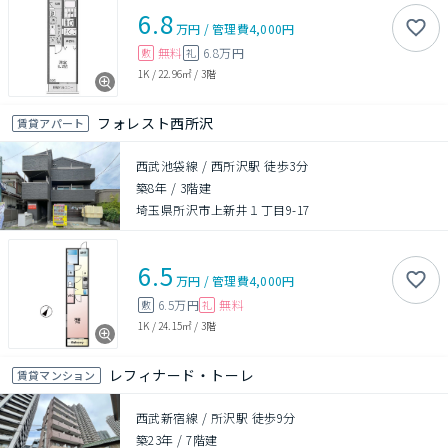
6.8
万円
/
管理費
4,000円
無料
6.8万円
敷
礼
1K
/
22.96㎡
/
3階
フォレスト西所沢
賃貸アパート
西武池袋線 / 西所沢駅 徒歩3分
築8年
/
3階建
埼玉県所沢市上新井１丁目9-17
6.5
万円
/
管理費
4,000円
6.5万円
無料
敷
礼
1K
/
24.15㎡
/
3階
レフィナード・トーレ
賃貸マンション
西武新宿線 / 所沢駅 徒歩9分
築23年
/
7階建