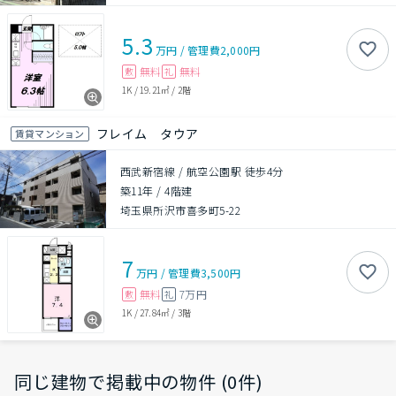
5.3
万円
/
管理費
2,000円
無料
無料
敷
礼
1K
/
19.21㎡
/
2階
フレイム タウア
賃貸マンション
西武新宿線 / 航空公園駅 徒歩4分
築11年
/
4階建
埼玉県所沢市喜多町5-22
7
万円
/
管理費
3,500円
無料
7万円
敷
礼
1K
/
27.84㎡
/
3階
同じ建物で掲載中の物件 (0件)