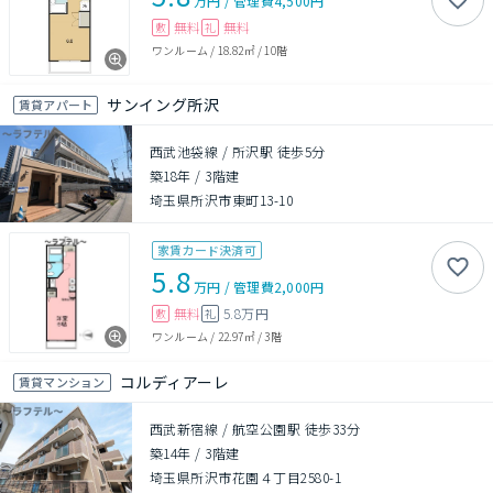
万円
/
管理費
4,500円
無料
無料
敷
礼
ワンルーム
/
18.82㎡
/
10階
サンイング所沢
賃貸アパート
西武池袋線 / 所沢駅 徒歩5分
築18年
/
3階建
埼玉県所沢市東町13-10
家賃カード決済可
5.8
万円
/
管理費
2,000円
無料
5.8万円
敷
礼
ワンルーム
/
22.97㎡
/
3階
コルディアーレ
賃貸マンション
西武新宿線 / 航空公園駅 徒歩33分
築14年
/
3階建
埼玉県所沢市花園４丁目2580-1