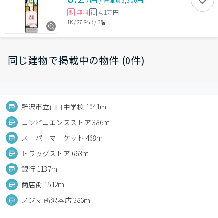
万円
/
管理費
5,500円
無料
4.1万円
敷
礼
1K
/
27.84㎡
/
3階
同じ建物で掲載中の物件 (0件)
所沢市立山口中学校 1041m
コンビニエンスストア 386m
スーパーマーケット 468m
ドラッグストア 663m
銀行 1137m
商店街 1512m
ノジマ 所沢本店 386m