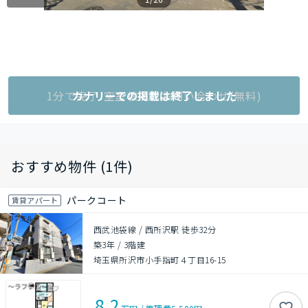
1分で完了!空室状況をお問い合わせ(無料)
カナリーでの掲載は終了しました
おすすめ物件 (1件)
パークコート
賃貸アパート
西武池袋線 / 西所沢駅 徒歩32分
築3年
/
3階建
埼玉県所沢市小手指町４丁目16-15
8.2