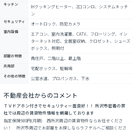
キッチン
IHクッキングヒーター、2口コンロ、システムキッチ
ン
セキュリティ
オートロック、防犯カメラ
室内設備
エアコン、室内洗濯置、CATV、フローリング、イン
ターネット対応、全居室収納、クロゼット、シューズ
ボックス、照明付
部屋の特徴
角住戸、二階以上、最上階
共用部
宅配ボックス、駐輪場
その他の特徴
公営水道、プロパンガス、下水
不動産会社からのコメント
ＴＶドアホン付きでセキュリティー面良好！！ 所沢市密着の弊
社では周辺の賃貸物件情報を網羅しております
指定保険980円(月額)　西所沢周辺の賃貸物件ならお任せくださ
い！　所沢市周辺でお部屋をお探しならラフテルへご相談くださ