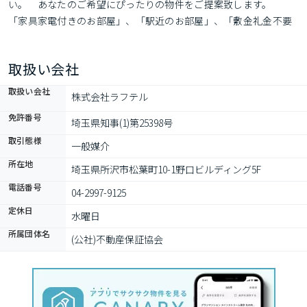
い。　あなたのご希望にぴったりの物件をご提案致します。　
「家具家電付きのお部屋」、「駅近のお部屋」、「敷金礼金不要
のお部屋」、「初期費用10万円以下のお部屋」、「楽器相談可の
お部屋」、「ペット飼育可能なお部屋」…など何でもご相談下さ
取扱い会社
い♪　　
取扱い会社
株式会社ラフテル
免許番号
埼玉県知事(1)第25398号
取引態様
一般媒介
所在地
埼玉県所沢市松葉町10-1野口ビルディング5F
電話番号
04-2997-9125
定休日
水曜日
所属団体名
(公社)不動産保証協会