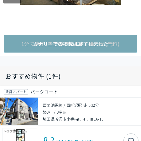
1分で完了!空室状況をお問い合わせ(無料)
カナリーでの掲載は終了しました
おすすめ物件 (1件)
パークコート
賃貸アパート
西武池袋線 / 西所沢駅 徒歩32分
築3年
/
3階建
埼玉県所沢市小手指町４丁目16-15
8.2