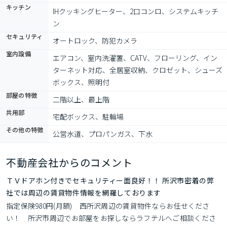
キッチン
IHクッキングヒーター、2口コンロ、システムキッチ
ン
セキュリティ
オートロック、防犯カメラ
室内設備
エアコン、室内洗濯置、CATV、フローリング、イン
ターネット対応、全居室収納、クロゼット、シューズ
ボックス、照明付
部屋の特徴
二階以上、最上階
共用部
宅配ボックス、駐輪場
その他の特徴
公営水道、プロパンガス、下水
不動産会社からのコメント
ＴＶドアホン付きでセキュリティー面良好！！ 所沢市密着の弊
社では周辺の賃貸物件情報を網羅しております
指定保険980円(月額)　西所沢周辺の賃貸物件ならお任せくださ
い！　所沢市周辺でお部屋をお探しならラフテルへご相談くださ