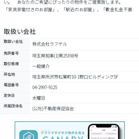
い。　あなたのご希望にぴったりの物件をご提案致します。　
「家具家電付きのお部屋」、「駅近のお部屋」、「敷金礼金不要
のお部屋」、「初期費用10万円以下のお部屋」、「楽器相談可の
お部屋」、「ペット飼育可能なお部屋」…など何でもご相談下さ
取扱い会社
い♪　　
取扱い会社
株式会社ラフテル
免許番号
埼玉県知事(1)第25398号
取引態様
一般媒介
所在地
埼玉県所沢市松葉町10-1野口ビルディング5F
電話番号
04-2997-9125
定休日
水曜日
所属団体名
(公社)不動産保証協会