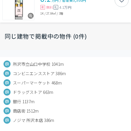
万円
/
管理費
5,500円
無料
4.1万円
敷
礼
1K
/
27.84㎡
/
3階
同じ建物で掲載中の物件 (0件)
所沢市立山口中学校 1041m
コンビニエンスストア 386m
スーパーマーケット 468m
ドラッグストア 663m
銀行 1137m
商店街 1512m
ノジマ 所沢本店 386m