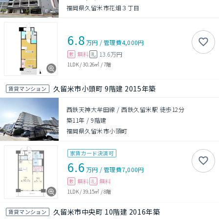
福岡県久留米市花畑３丁目
6.8
万円
/
管理費
4,000円
無料
13.6万円
敷
礼
1LDK
/
30.26㎡
/
7階
久留米市小頭町 9階建 2015年築
賃貸マンション
西鉄天神大牟田線 / 西鉄久留米駅 徒歩12分
築11年
/
9階建
福岡県久留米市小頭町
家賃カード決済可
6.6
万円
/
管理費
7,000円
無料
無料
敷
礼
1LDK
/
39.15㎡
/
8階
久留米市中央町 10階建 2016年築
賃貸マンション