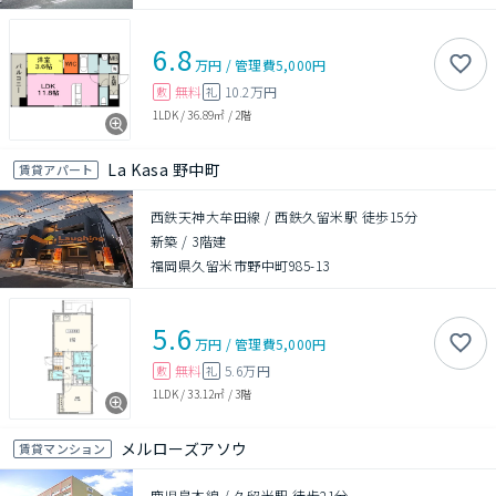
6.8
万円
/
管理費
5,000円
無料
10.2万円
敷
礼
1LDK
/
36.89㎡
/
2階
La Kasa 野中町
賃貸アパート
西鉄天神大牟田線 / 西鉄久留米駅 徒歩15分
新築
/
3階建
福岡県久留米市野中町985-13
5.6
万円
/
管理費
5,000円
無料
5.6万円
敷
礼
1LDK
/
33.12㎡
/
3階
メルローズアソウ
賃貸マンション
鹿児島本線 / 久留米駅 徒歩21分