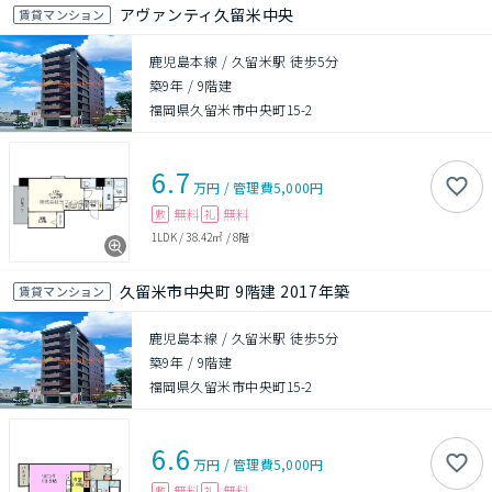
アヴァンティ久留米中央
賃貸マンション
鹿児島本線 / 久留米駅 徒歩5分
築9年
/
9階建
福岡県久留米市中央町15-2
6.7
万円
/
管理費
5,000円
無料
無料
敷
礼
1LDK
/
38.42㎡
/
8階
久留米市中央町 9階建 2017年築
賃貸マンション
鹿児島本線 / 久留米駅 徒歩5分
築9年
/
9階建
福岡県久留米市中央町15-2
6.6
万円
/
管理費
5,000円
無料
無料
敷
礼