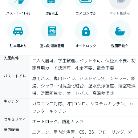
バス・トイレ別
2階以上
エアコン付き
ペット相談可
駐車場あり
室内洗濯機置場
オートロック
洗面所独立
入居条件
二人入居可、学生歓迎、ペット不可、保証人不要、初
期費用カード決済可、礼金不要、敷金不要
バス・トイレ
専用バス、専用トイレ、バストイレ別、シャワー、給
湯、シャワー付洗面化粧台、温水洗浄便座、浴室乾燥
機、洗面所独立、オートバス、高温差湯式
キッチン
ガスコンロ対応、2口コンロ、システムキッチン、カ
ウンターキッチン
セキュリティ
オートロック、防犯カメラ
室内設備
エアコン、室内洗濯置、CS、BS、フローリング、光