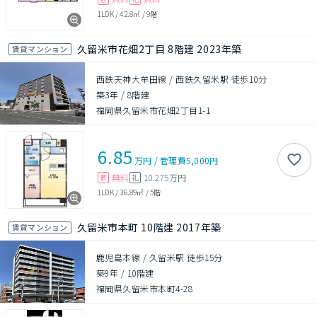
1LDK
/
42.8㎡
/
9階
久留米市花畑2丁目 8階建 2023年築
賃貸マンション
西鉄天神大牟田線 / 西鉄久留米駅 徒歩10分
築3年
/
8階建
福岡県久留米市花畑2丁目1-1
6.85
万円
/
管理費
5,000円
無料
10.275万円
敷
礼
1LDK
/
36.89㎡
/
5階
久留米市本町 10階建 2017年築
賃貸マンション
鹿児島本線 / 久留米駅 徒歩15分
築9年
/
10階建
福岡県久留米市本町4-28