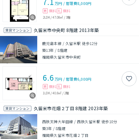
7.1
万円
/
管理費
8,000円
無料
無料
敷
礼
2LDK
/
47.08㎡
/
3階
久留米市中央町 8階建 2013年築
賃貸マンション
鹿児島本線 / 久留米駅 徒歩12分
築13年
/
8階建
福岡県久留米市中央町
6.6
万円
/
管理費
6,000円
無料
無料
敷
礼
1LDK
/
40.8㎡
/
2階
久留米市花畑２丁目 8階建 2023年築
賃貸マンション
西鉄天神大牟田線 / 西鉄久留米駅 徒歩10分
築3年
/
8階建
福岡県久留米市花畑２丁目