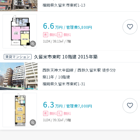
福岡県久留米市東町1-13
6.6
万円
/
管理費
5,800円
無料
無料
敷
礼
1LDK
/
38.13㎡
/
7階
久留米市東町 10階建 2015年築
賃貸マンション
西鉄天神大牟田線 / 西鉄久留米駅 徒歩5分
築11年
/
10階建
福岡県久留米市東町1-31
6.3
万円
/
管理費
7,000円
無料
無料
敷
礼
1LDK
/
39.32㎡
/
9階