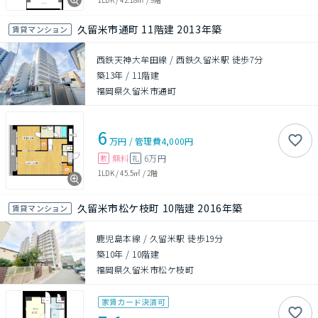
久留米市通町 11階建 2013年築
賃貸マンション
西鉄天神大牟田線 / 西鉄久留米駅 徒歩7分
築13年
/
11階建
福岡県久留米市通町
6
万円
/
管理費
4,000円
無料
6万円
敷
礼
1LDK
/
45.5㎡
/
2階
久留米市松ケ枝町 10階建 2016年築
賃貸マンション
鹿児島本線 / 久留米駅 徒歩19分
築10年
/
10階建
福岡県久留米市松ケ枝町
家賃カード決済可