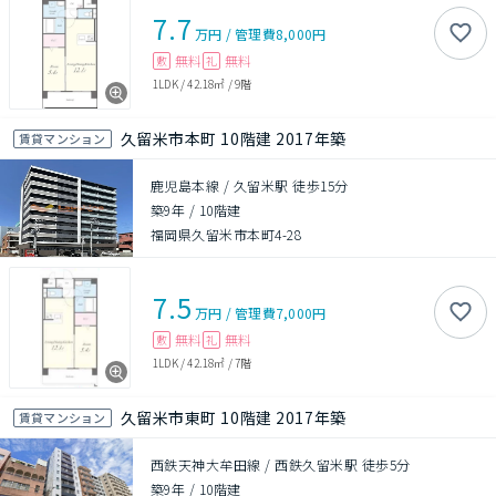
7.7
万円
/
管理費
8,000円
無料
無料
敷
礼
1LDK
/
42.18㎡
/
9階
久留米市本町 10階建 2017年築
賃貸マンション
鹿児島本線 / 久留米駅 徒歩15分
築9年
/
10階建
福岡県久留米市本町4-28
7.5
万円
/
管理費
7,000円
無料
無料
敷
礼
1LDK
/
42.18㎡
/
7階
久留米市東町 10階建 2017年築
賃貸マンション
西鉄天神大牟田線 / 西鉄久留米駅 徒歩5分
築9年
/
10階建