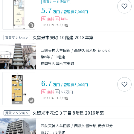
家賃カード決済可
5.7
万円
/
管理費
7,000円
無料
無料
敷
礼
1LDK
/
39.32㎡
/
3階
久留米市東町 10階建 2018年築
賃貸マンション
西鉄天神大牟田線 / 西鉄久留米駅 徒歩6分
築8年
/
10階建
福岡県久留米市東町
6.7
万円
/
管理費
5,000円
無料
6.7万円
敷
礼
1LDK
/
36.03㎡
/
5階
久留米市花畑３丁目 8階建 2016年築
賃貸マンション
西鉄天神大牟田線 / 西鉄久留米駅 徒歩13分
築10年
/
8階建