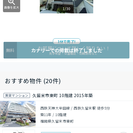
画像を拡大
1/30
1分で完了!
お部屋について詳しく知りたい !
カナリーでの掲載は終了しました
無料
見学希望・空室確認・初期費用など
おすすめ物件 (20件)
久留米市東町 10階建 2015年築
賃貸マンション
西鉄天神大牟田線 / 西鉄久留米駅 徒歩5分
築11年
/
10階建
福岡県久留米市東町