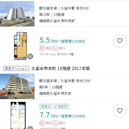
鹿児島本線 / 久留米駅 徒歩4分
築10年
/
10階建
福岡県久留米市中央町
5.5
万円
/
管理費
5,000円
無料
無料
敷
礼
ワンルーム
/
39.52㎡
/
4階
久留米市本町 10階建 2017年築
賃貸マンション
鹿児島本線 / 久留米駅 徒歩15分
築9年
/
10階建
福岡県久留米市本町
家賃カード決済可
7.7
万円
/
管理費
7,000円
無料
無料
敷
礼
1LDK
/
42.18㎡
/
9階