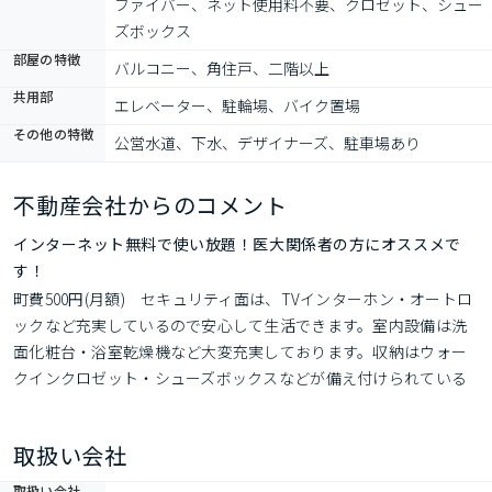
ファイバー、ネット使用料不要、クロゼット、シュー
ズボックス
部屋の特徴
バルコニー、角住戸、二階以上
共用部
エレベーター、駐輪場、バイク置場
その他の特徴
公営水道、下水、デザイナーズ、駐車場あり
不動産会社からのコメント
インターネット無料で使い放題！医大関係者の方にオススメで
す！
町費500円(月額)　セキュリティ面は、TVインターホン・オートロ
ックなど充実しているので安心して生活できます。室内設備は洗
面化粧台・浴室乾燥機など大変充実しております。収納はウォー
クインクロゼット・シューズボックスなどが備え付けられている
ので、衣類や日用品の収納に重宝します。共用部にはエレベー
タ・敷地内ごみ置き場・バイク置場などが揃っており、とても充
取扱い会社
実しています。BS・CSに加入することができます。
取扱い会社