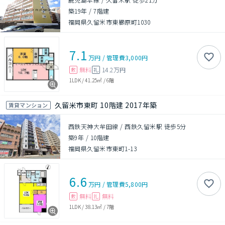
築19年
/
7階建
福岡県久留米市東櫛原町1030
7.1
万円
/
管理費
3,000円
無料
14.2万円
敷
礼
1LDK
/
41.25㎡
/
6階
久留米市東町 10階建 2017年築
賃貸マンション
西鉄天神大牟田線 / 西鉄久留米駅 徒歩5分
築9年
/
10階建
福岡県久留米市東町1-13
6.6
万円
/
管理費
5,800円
無料
無料
敷
礼
1LDK
/
38.13㎡
/
7階