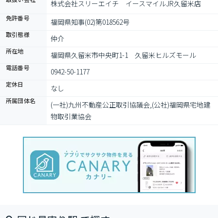
株式会社スリーエイチ　イースマイルJR久留米店
免許番号
福岡県知事(02)第018562号
取引態様
仲介
所在地
福岡県久留米市中央町1-1　久留米ヒルズモール
電話番号
0942-50-1177
定休日
なし
所属団体名
(一社)九州不動産公正取引協議会,(公社)福岡県宅地建
物取引業協会