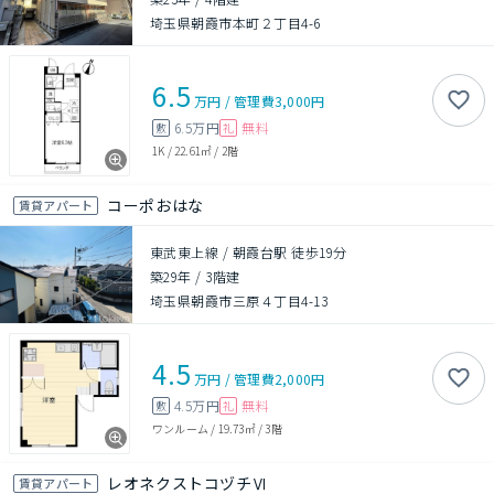
埼玉県朝霞市本町２丁目4-6
6.5
万円
/
管理費
3,000円
6.5万円
無料
敷
礼
1K
/
22.61㎡
/
2階
コーポおはな
賃貸アパート
東武東上線 / 朝霞台駅 徒歩19分
築29年
/
3階建
埼玉県朝霞市三原４丁目4-13
4.5
万円
/
管理費
2,000円
4.5万円
無料
敷
礼
ワンルーム
/
19.73㎡
/
3階
レオネクストコヅチⅥ
賃貸アパート