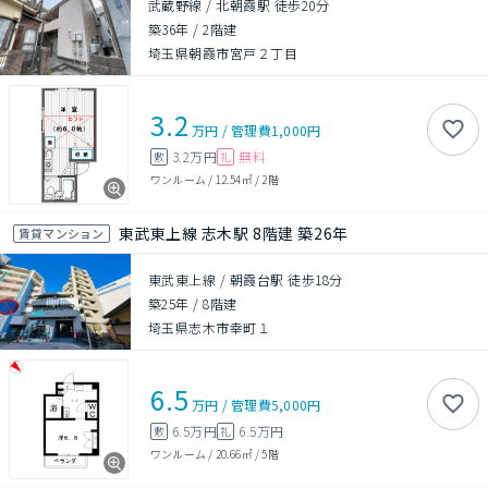
武蔵野線 / 北朝霞駅 徒歩20分
築36年
/
2階建
埼玉県朝霞市宮戸２丁目
3.2
万円
/
管理費
1,000円
3.2万円
無料
敷
礼
ワンルーム
/
12.54㎡
/
2階
東武東上線 志木駅 8階建 築26年
賃貸マンション
東武東上線 / 朝霞台駅 徒歩18分
築25年
/
8階建
埼玉県志木市幸町１
6.5
万円
/
管理費
5,000円
6.5万円
6.5万円
敷
礼
ワンルーム
/
20.66㎡
/
5階