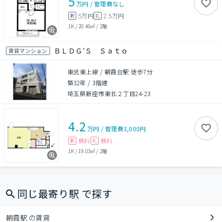
5
万円
/
管理費
なし
5万円
2.5万円
敷
礼
1K
/
20.46㎡
/
2階
ＢＬＤＧ′Ｓ Ｓａｔｏ
賃貸マンション
東武東上線 / 朝霞台駅 徒歩7分
築32年
/
3階建
埼玉県新座市東北２丁目24-23
4.2
万円
/
管理費
3,000円
無料
無料
敷
礼
1K
/
19.03㎡
/
2階
同じ最寄り駅 で探す
朝霞駅 の賃貸