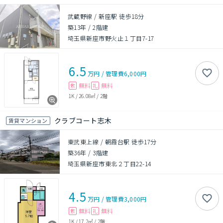
武蔵野線 / 新座駅 徒歩18分
築13年
/
2階建
埼玉県新座市野火止１丁目7-17
6.5
万円
/
管理費
6,000円
無料
無料
敷
礼
1K
/
26.08㎡
/
2階
クラブコート志木
賃貸マンション
東武東上線 / 朝霞台駅 徒歩17分
築36年
/
3階建
埼玉県新座市東北２丁目22-14
4.5
万円
/
管理費
3,000円
無料
無料
敷
礼
1K
/
17.2㎡
/
2階