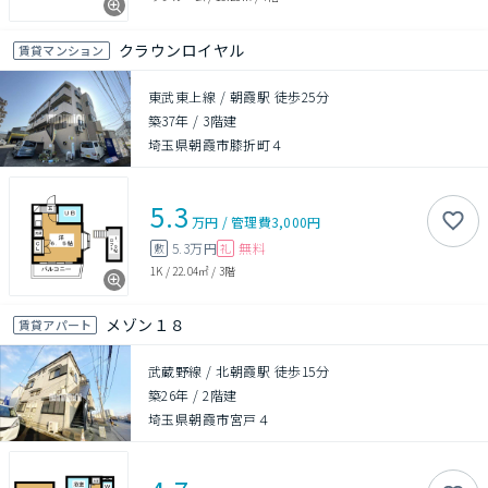
クラウンロイヤル
賃貸マンション
東武東上線 / 朝霞駅 徒歩25分
築37年
/
3階建
埼玉県朝霞市膝折町４
5.3
万円
/
管理費
3,000円
5.3万円
無料
敷
礼
1K
/
22.04㎡
/
3階
メゾン１８
賃貸アパート
武蔵野線 / 北朝霞駅 徒歩15分
築26年
/
2階建
埼玉県朝霞市宮戸４