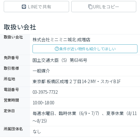
LINEで共有
URLをコピー
取扱い会社
取扱い会社
株式会社ミニミニ城北 成増店
条件が近い物件も紹介してほしい
免許番号
国土交通大臣（5）第6346号
取引態様
一般媒介
所在地
東京都 板橋区成増２丁目14-2 MY・スカイB1F
電話番号
03-3975-7732
営業時間
10:00~18:00
定休日
毎週水曜日、臨時休業（6/9・7/7）、夏季休業（8/11
～8/15）
所属団体名
なし