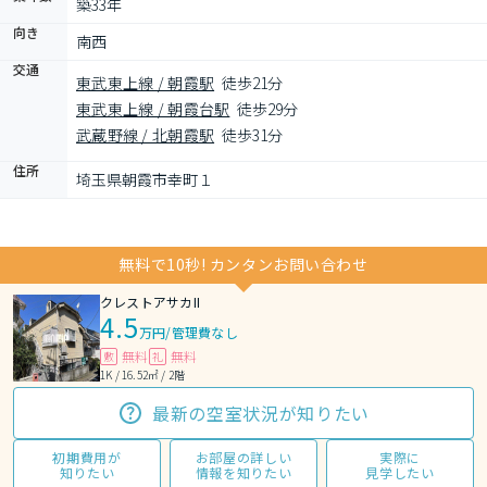
築33年
向き
南西
交通
東武東上線 / 朝霞駅
徒歩21分
東武東上線 / 朝霞台駅
徒歩29分
武蔵野線 / 北朝霞駅
徒歩31分
住所
埼玉県朝霞市幸町１
無料で10秒! カンタンお問い合わせ
クレストアサカII
4.5
万円
/
管理費なし
無料
無料
敷
礼
1K / 16.52㎡ / 2階
最新の空室状況が知りたい
初期費用が
お部屋の詳しい
実際に
知りたい
情報を知りたい
見学したい