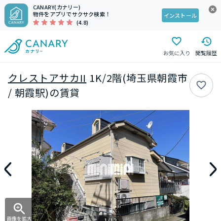
CANARY(カナリー)
物件をアプリでサクサク検索！
インストール
(4.8)
お気に入り
閲覧履歴
クレストアサカII
1K/2階(埼玉県朝霞市
/ 朝霞駅)の賃貸
画像を拡大
1/12