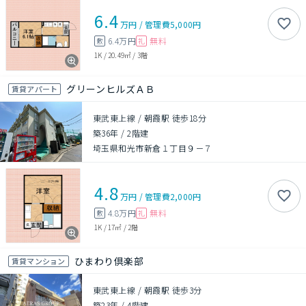
6.4
万円
/
管理費
5,000円
6.4万円
無料
敷
礼
1K
/
20.49㎡
/
3階
グリーンヒルズＡＢ
賃貸アパート
東武東上線 / 朝霞駅 徒歩18分
築36年
/
2階建
埼玉県和光市新倉１丁目９－７
4.8
万円
/
管理費
2,000円
4.8万円
無料
敷
礼
1K
/
17㎡
/
2階
ひまわり倶楽部
賃貸マンション
東武東上線 / 朝霞駅 徒歩3分
築23年
/
4階建