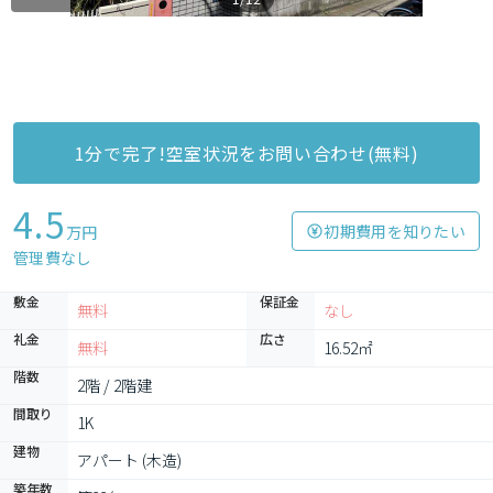
1分で完了!空室状況をお問い合わせ(無料)
4.5
初期費用を知りたい
万円
管理費なし
敷金
保証金
無料
なし
礼金
広さ
無料
16.52㎡
階数
2階 / 2階建
間取り
1K
建物
アパート (木造)
築年数