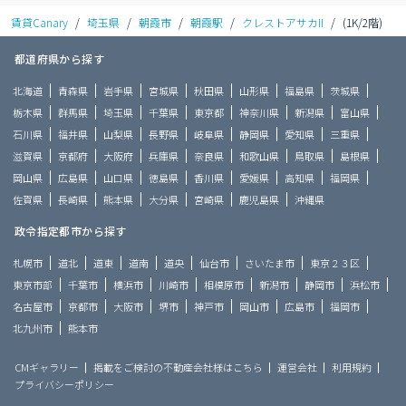
賃貸Canary
/
埼玉県
/
朝霞市
/
朝霞駅
/
クレストアサカII
/
(1K/2階)
都道府県から探す
北海道
青森県
岩手県
宮城県
秋田県
山形県
福島県
茨城県
栃木県
群馬県
埼玉県
千葉県
東京都
神奈川県
新潟県
富山県
石川県
福井県
山梨県
長野県
岐阜県
静岡県
愛知県
三重県
滋賀県
京都府
大阪府
兵庫県
奈良県
和歌山県
鳥取県
島根県
岡山県
広島県
山口県
徳島県
香川県
愛媛県
高知県
福岡県
佐賀県
長崎県
熊本県
大分県
宮崎県
鹿児島県
沖縄県
政令指定都市から探す
札幌市
道北
道東
道南
道央
仙台市
さいたま市
東京２３区
東京市部
千葉市
横浜市
川崎市
相模原市
新潟市
静岡市
浜松市
名古屋市
京都市
大阪市
堺市
神戸市
岡山市
広島市
福岡市
北九州市
熊本市
CMギャラリー
掲載をご検討の不動産会社様はこちら
運営会社
利用規約
プライバシーポリシー