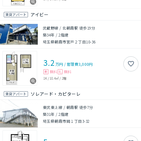
アイビー
賃貸アパート
武蔵野線 / 北朝霞駅 徒歩19分
築34年
/
2階建
埼玉県朝霞市宮戸２丁目10-36
3.2
万円
/
管理費
3,000円
無料
無料
敷
礼
1K
/
10.4㎡
/
2階
ソレアード・カピターレ
賃貸アパート
東武東上線 / 朝霞駅 徒歩7分
築31年
/
2階建
埼玉県朝霞市岡１丁目3-32