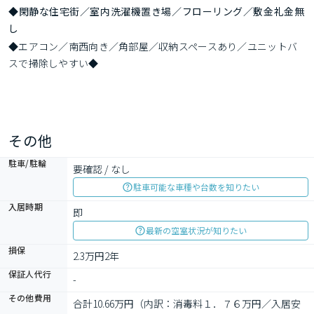
◆閑静な住宅街／室内洗濯機置き場／フローリング／敷金礼金無
し
◆エアコン／南西向き／角部屋／収納スペースあり／ユニットバ
スで掃除しやすい◆
その他
駐車/駐輪
要確認 / なし
駐車可能な車種や台数を知りたい
入居時期
即
最新の空室状況が知りたい
損保
2.3万円2年
保証人代行
-
その他費用
合計10.66万円（内訳：消毒料１．７６万円／入居安