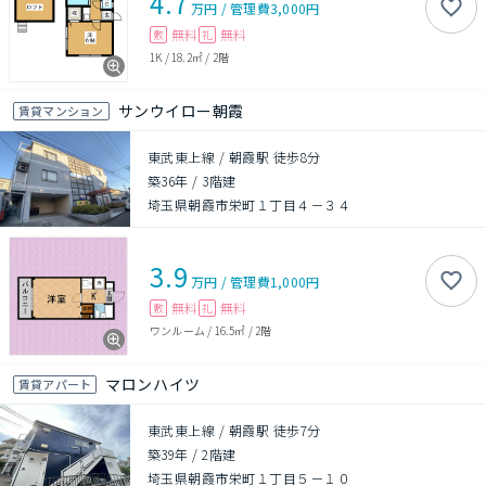
4.7
万円
/
管理費
3,000円
無料
無料
敷
礼
1K
/
18.2㎡
/
2階
サンウイロー朝霞
賃貸マンション
東武東上線 / 朝霞駅 徒歩8分
築36年
/
3階建
埼玉県朝霞市栄町１丁目４－３４
3.9
万円
/
管理費
1,000円
無料
無料
敷
礼
ワンルーム
/
16.5㎡
/
2階
マロンハイツ
賃貸アパート
東武東上線 / 朝霞駅 徒歩7分
築39年
/
2階建
埼玉県朝霞市栄町１丁目５－１０