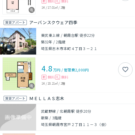
無料
無料
敷
礼
1K
/
17.01㎡
/
2階
アーバンスクウェア四季
賃貸アパート
東武東上線 / 朝霞台駅 徒歩22分
築32年
/
2階建
埼玉県志木市本町４丁目３－２１
4.8
万円
/
管理費
2,000円
無料
無料
敷
礼
1K
/
20.21㎡
/
2階
ＭＥＬＬＡＳ志木
賃貸アパート
武蔵野線 / 北朝霞駅 徒歩20分
新築
/
3階建
埼玉県朝霞市宮戸２丁目１１－３（仮）