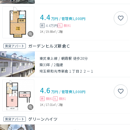
4.4
万円
/
管理費
1,000円
4.4万円
無料
敷
礼
1K
/
19.88㎡
/
2階
ガーデンヒルズ新倉Ｃ
賃貸アパート
東武東上線 / 朝霞駅 徒歩20分
築33年
/
2階建
埼玉県和光市新倉１丁目２２－１
4.6
万円
/
管理費
3,000円
無料
無料
敷
礼
1K
/
17.01㎡
/
2階
グリーンハイツ
賃貸アパート