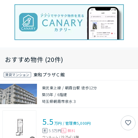
おすすめ物件 (20件)
東和プラザＣ館
賃貸マンション
東武東上線 / 朝霞台駅 徒歩12分
築35年
/
6階建
埼玉県朝霞市泉水３
5.5
万円
/
管理費
5,000円
5.5万円
無料
敷
礼
ワンルーム
/
19.25㎡
/
4階