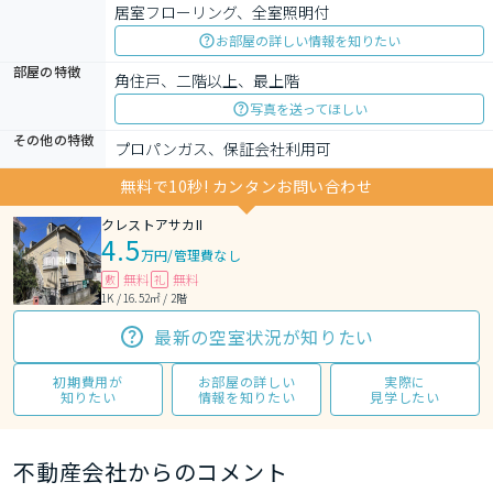
居室フローリング、全室照明付
お部屋の詳しい情報を知りたい
部屋の特徴
角住戸、二階以上、最上階
写真を送ってほしい
その他の特徴
プロパンガス、保証会社利用可
無料で10秒! カンタンお問い合わせ
クレストアサカII
4.5
万円
/
管理費なし
無料
無料
敷
礼
1K / 16.52㎡ / 2階
最新の空室状況が知りたい
初期費用が
お部屋の詳しい
実際に
知りたい
情報を知りたい
見学したい
不動産会社からのコメント