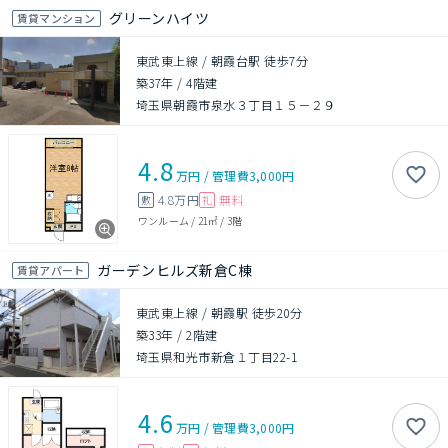
グリーンハイツ
賃貸マンション
東武東上線 / 朝霞台駅 徒歩7分
築37年
/
4階建
埼玉県朝霞市泉水３丁目１５－２９
4.8
万円
/
管理費
3,000円
4.8万円
無料
敷
礼
ワンルーム
/
21㎡
/
3階
ガーデンヒルズ新倉C棟
賃貸アパート
東武東上線 / 朝霞駅 徒歩20分
築33年
/
2階建
埼玉県和光市新倉１丁目22-1
4.6
万円
/
管理費
3,000円