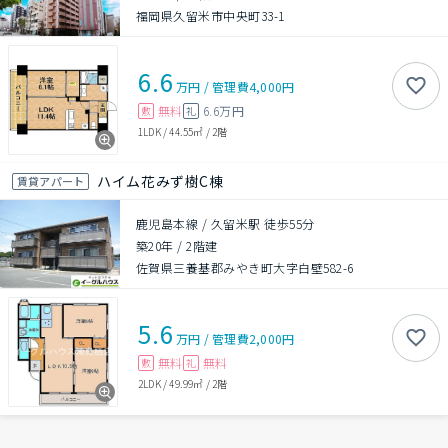
福岡県久留米市中央町33-1
6.6
万円
/
管理費
4,000円
無料
6.6万円
敷
礼
1LDK
/
44.55㎡
/
2階
ハイム花みず樹C棟
賃貸アパート
鹿児島本線 / 久留米駅 徒歩55分
築20年
/
2階建
佐賀県三養基郡みやき町大字白壁582-6
5.6
万円
/
管理費
2,000円
無料
無料
敷
礼
2LDK
/
49.99㎡
/
2階