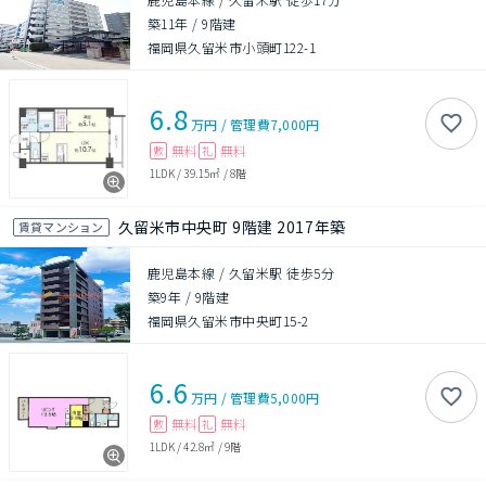
築11年
/
9階建
福岡県久留米市小頭町122-1
6.8
万円
/
管理費
7,000円
無料
無料
敷
礼
1LDK
/
39.15㎡
/
8階
久留米市中央町 9階建 2017年築
賃貸マンション
鹿児島本線 / 久留米駅 徒歩5分
築9年
/
9階建
福岡県久留米市中央町15-2
6.6
万円
/
管理費
5,000円
無料
無料
敷
礼
1LDK
/
42.8㎡
/
9階