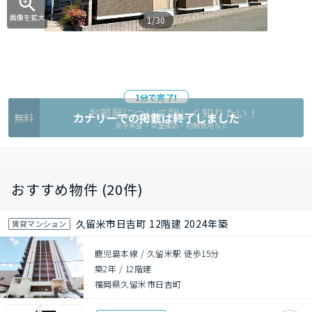
画像を拡大
1/30
1分で完了!
お部屋について詳しく知りたい !
カナリーでの掲載は終了しました
無料
見学希望・空室確認・初期費用など
おすすめ物件 (20件)
久留米市日吉町 12階建 2024年築
賃貸マンション
鹿児島本線 / 久留米駅 徒歩15分
築2年
/
12階建
福岡県久留米市日吉町