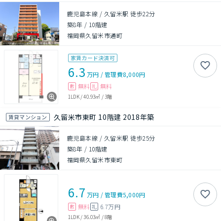
鹿児島本線 / 久留米駅 徒歩22分
築8年
/
10階建
福岡県久留米市通町
家賃カード決済可
6.3
万円
/
管理費
8,000円
無料
無料
敷
礼
1LDK
/
40.93㎡
/
3階
久留米市東町 10階建 2018年築
賃貸マンション
鹿児島本線 / 久留米駅 徒歩25分
築8年
/
10階建
福岡県久留米市東町
6.7
万円
/
管理費
5,000円
無料
6.7万円
敷
礼
1LDK
/
36.03㎡
/
8階