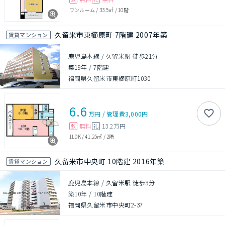
ワンルーム
/
33.5㎡
/
10階
久留米市東櫛原町 7階建 2007年築
賃貸マンション
鹿児島本線 / 久留米駅 徒歩21分
築19年
/
7階建
福岡県久留米市東櫛原町1030
6.6
万円
/
管理費
3,000円
無料
13.2万円
敷
礼
1LDK
/
41.25㎡
/
2階
久留米市中央町 10階建 2016年築
賃貸マンション
鹿児島本線 / 久留米駅 徒歩3分
築10年
/
10階建
福岡県久留米市中央町2-37