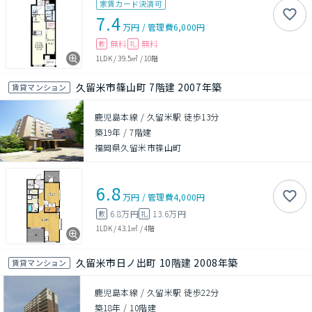
家賃カード決済可
7.4
万円
/
管理費
6,000円
無料
無料
敷
礼
1LDK
/
39.5㎡
/
10階
久留米市篠山町 7階建 2007年築
賃貸マンション
鹿児島本線 / 久留米駅 徒歩13分
築19年
/
7階建
福岡県久留米市篠山町
6.8
万円
/
管理費
4,000円
6.8万円
13.6万円
敷
礼
1LDK
/
43.1㎡
/
4階
久留米市日ノ出町 10階建 2008年築
賃貸マンション
鹿児島本線 / 久留米駅 徒歩22分
築18年
/
10階建