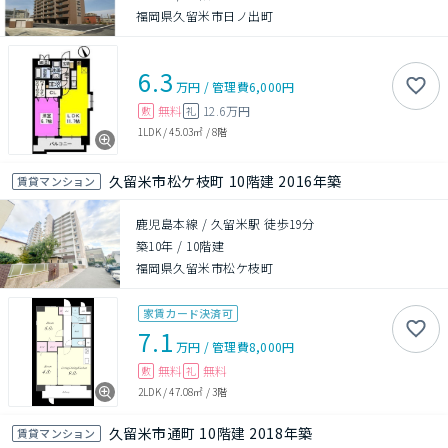
福岡県久留米市日ノ出町
6.3
万円
/
管理費
6,000円
無料
12.6万円
敷
礼
1LDK
/
45.03㎡
/
8階
久留米市松ケ枝町 10階建 2016年築
賃貸マンション
鹿児島本線 / 久留米駅 徒歩19分
築10年
/
10階建
福岡県久留米市松ケ枝町
家賃カード決済可
7.1
万円
/
管理費
8,000円
無料
無料
敷
礼
2LDK
/
47.08㎡
/
3階
久留米市通町 10階建 2018年築
賃貸マンション