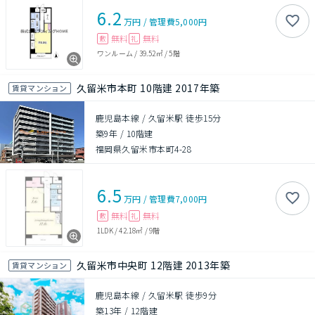
6.2
万円
/
管理費
5,000円
無料
無料
敷
礼
ワンルーム
/
39.52㎡
/
5階
久留米市本町 10階建 2017年築
賃貸マンション
鹿児島本線 / 久留米駅 徒歩15分
築9年
/
10階建
福岡県久留米市本町4-28
6.5
万円
/
管理費
7,000円
無料
無料
敷
礼
1LDK
/
42.18㎡
/
9階
久留米市中央町 12階建 2013年築
賃貸マンション
鹿児島本線 / 久留米駅 徒歩9分
築13年
/
12階建