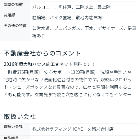
部屋の特徴
バルコニー、角住戸、二階以上、最上階
共用部
駐輪場、バイク置場、敷地内駐車場
その他の特徴
公営水道、プロパンガス、下水、デザイナーズ、駐車
場あり
不動産会社からのコメント
2016年築大和ハウス施工★ネット無料です！
　町費375円(月額)　安心サポート1320円(月額)　洗顔や手洗いや
化粧時に欠かせない洗面化粧台付きの物件です。収納はクロゼッ
ト・シューズボックスなど豊富なので、広々と空間を利用するこ
とも可能です。玄関先まで覗き穴を覗きに行かなくてもインター
ホン越しに誰が来たのかを確認できるので防犯対策につながりま
す。広々暮らしたい方からのニーズが高いのは間取りが1LDKの物
取扱い会社
件です。駐車場がある物件です。現在空きがあります。
取扱い会社
株式会社ラフィングHOME　久留米合川店
免許番号