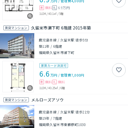
万円
/
管理費
4,000円
無料
6.9万円
敷
礼
1LDK
/
40.1㎡
/
5階
久留米市瀬下町 6階建 2015年築
賃貸マンション
鹿児島本線 / 久留米駅 徒歩5分
築11年
/
6階建
福岡県久留米市瀬下町
家賃カード決済可
6.6
万円
/
管理費
7,000円
無料
無料
敷
礼
1LDK
/
40.25㎡
/
6階
メルローズアソウ
賃貸マンション
鹿児島本線 / 久留米駅 徒歩21分
築19年
/
7階建
福岡県久留米市東櫛原町1030