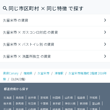
同じ市区町村 × 同じ特徴 で探す
久留米市 の賃貸
久留米市 × ガスコンロ対応 の賃貸
久留米市 × バストイレ別 の賃貸
久留米市 × 洗面所独立 の賃貸
賃貸Canary
/
福岡県
/
久留米市
/
津福駅
/
久留米市梅満町 2階建 2016年
築
/
(1LDK/2階)
都道府県から探す
北海道
青森県
岩手県
宮城県
秋田県
山形県
福島県
茨城県
栃木県
群馬県
埼玉県
千葉県
東京都
神奈川県
新潟県
富山県
石川県
福井県
山梨県
長野県
岐阜県
静岡県
愛知県
三重県