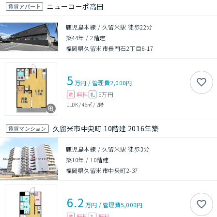
ニューコーポ高田
賃貸アパート
鹿児島本線 / 久留米駅 徒歩22分
築44年
/
2階建
福岡県久留米市長門石2丁目6-17
5
万円
/
管理費
2,000円
無料
5万円
敷
礼
1LDK
/
46㎡
/
2階
久留米市中央町 10階建 2016年築
賃貸マンション
鹿児島本線 / 久留米駅 徒歩3分
築10年
/
10階建
福岡県久留米市中央町2-37
6.2
万円
/
管理費
5,000円
無料
無料
敷
礼