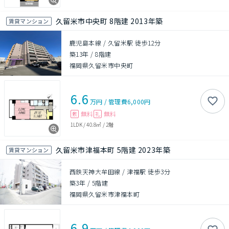
久留米市中央町 8階建 2013年築
賃貸マンション
鹿児島本線 / 久留米駅 徒歩12分
築13年
/
8階建
福岡県久留米市中央町
6.6
万円
/
管理費
6,000円
無料
無料
敷
礼
1LDK
/
40.8㎡
/
2階
久留米市津福本町 5階建 2023年築
賃貸マンション
西鉄天神大牟田線 / 津福駅 徒歩3分
築3年
/
5階建
福岡県久留米市津福本町
6.9