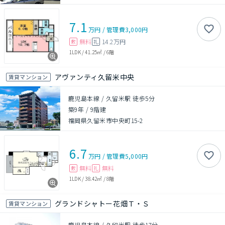
7.1
万円
/
管理費
3,000円
無料
14.2万円
敷
礼
1LDK
/
41.25㎡
/
6階
アヴァンティ久留米中央
賃貸マンション
鹿児島本線 / 久留米駅 徒歩5分
築9年
/
9階建
福岡県久留米市中央町15-2
6.7
万円
/
管理費
5,000円
無料
無料
敷
礼
1LDK
/
38.42㎡
/
8階
グランドシャトー花畑Ｔ・Ｓ
賃貸マンション
鹿児島本線 / 久留米駅 徒歩17分