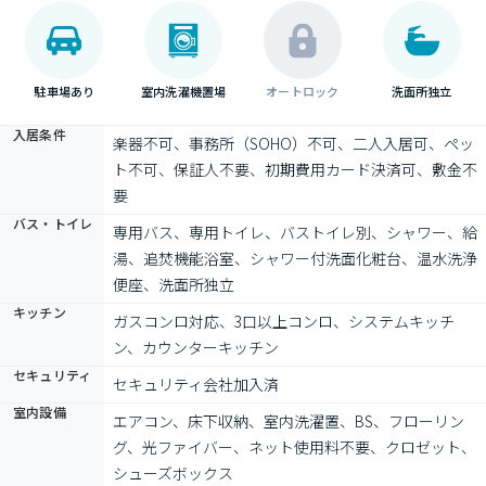
駐車場あり
室内洗濯機置場
オートロック
洗面所独立
入居条件
楽器不可、事務所（SOHO）不可、二人入居可、ペッ
ト不可、保証人不要、初期費用カード決済可、敷金不
要
バス・トイレ
専用バス、専用トイレ、バストイレ別、シャワー、給
湯、追焚機能浴室、シャワー付洗面化粧台、温水洗浄
便座、洗面所独立
キッチン
ガスコンロ対応、3口以上コンロ、システムキッチ
ン、カウンターキッチン
セキュリティ
セキュリティ会社加入済
室内設備
エアコン、床下収納、室内洗濯置、BS、フローリン
グ、光ファイバー、ネット使用料不要、クロゼット、
シューズボックス