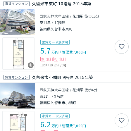
久留米市東町 10階建 2015年築
賃貸マンション
西鉄天神大牟田線 / 花畑駅 徒歩18分
築11年
/
10階建
福岡県久留米市東町
家賃カード決済可
5.7
万円
/
管理費
7,000円
無料
無料
敷
礼
1LDK
/
39.32㎡
/
3階
久留米市小頭町 9階建 2015年築
賃貸マンション
西鉄天神大牟田線 / 花畑駅 徒歩4分
築11年
/
9階建
福岡県久留米市小頭町
家賃カード決済可
6.2
万円
/
管理費
7,000円