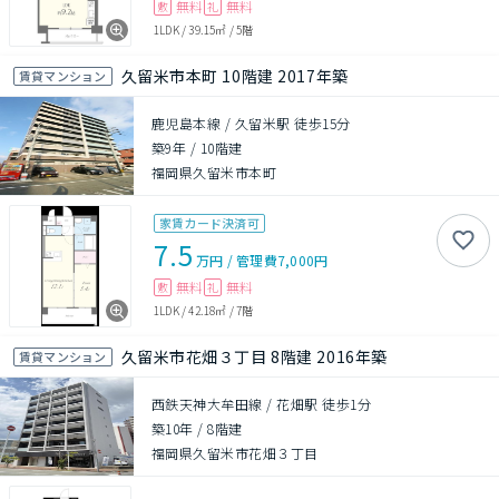
無料
無料
敷
礼
1LDK
/
39.15㎡
/
5階
久留米市本町 10階建 2017年築
賃貸マンション
鹿児島本線 / 久留米駅 徒歩15分
築9年
/
10階建
福岡県久留米市本町
家賃カード決済可
7.5
万円
/
管理費
7,000円
無料
無料
敷
礼
1LDK
/
42.18㎡
/
7階
久留米市花畑３丁目 8階建 2016年築
賃貸マンション
西鉄天神大牟田線 / 花畑駅 徒歩1分
築10年
/
8階建
福岡県久留米市花畑３丁目