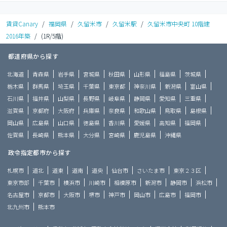
賃貸Canary
/
福岡県
/
久留米市
/
久留米駅
/
久留米市中央町 10階建
2016年築
/
(1R/5階)
都道府県から探す
北海道
青森県
岩手県
宮城県
秋田県
山形県
福島県
茨城県
栃木県
群馬県
埼玉県
千葉県
東京都
神奈川県
新潟県
富山県
石川県
福井県
山梨県
長野県
岐阜県
静岡県
愛知県
三重県
滋賀県
京都府
大阪府
兵庫県
奈良県
和歌山県
鳥取県
島根県
岡山県
広島県
山口県
徳島県
香川県
愛媛県
高知県
福岡県
佐賀県
長崎県
熊本県
大分県
宮崎県
鹿児島県
沖縄県
政令指定都市から探す
札幌市
道北
道東
道南
道央
仙台市
さいたま市
東京２３区
東京市部
千葉市
横浜市
川崎市
相模原市
新潟市
静岡市
浜松市
名古屋市
京都市
大阪市
堺市
神戸市
岡山市
広島市
福岡市
北九州市
熊本市