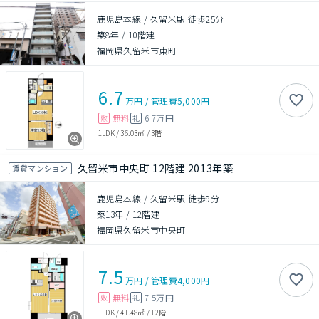
鹿児島本線 / 久留米駅 徒歩25分
築8年
/
10階建
福岡県久留米市東町
6.7
万円
/
管理費
5,000円
無料
6.7万円
敷
礼
1LDK
/
36.03㎡
/
3階
久留米市中央町 12階建 2013年築
賃貸マンション
鹿児島本線 / 久留米駅 徒歩9分
築13年
/
12階建
福岡県久留米市中央町
7.5
万円
/
管理費
4,000円
無料
7.5万円
敷
礼
1LDK
/
41.48㎡
/
12階