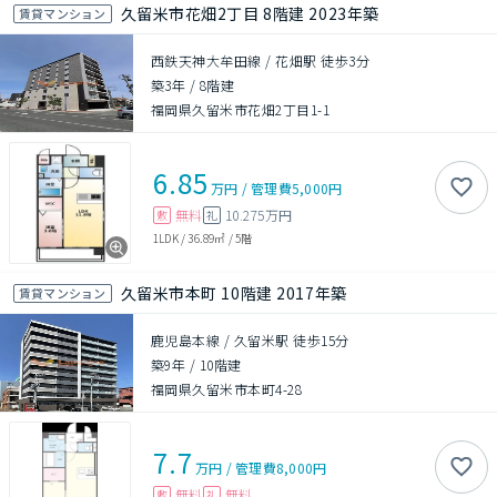
久留米市花畑2丁目 8階建 2023年築
賃貸マンション
西鉄天神大牟田線 / 花畑駅 徒歩3分
築3年
/
8階建
福岡県久留米市花畑2丁目1-1
6.85
万円
/
管理費
5,000円
無料
10.275万円
敷
礼
1LDK
/
36.89㎡
/
5階
久留米市本町 10階建 2017年築
賃貸マンション
鹿児島本線 / 久留米駅 徒歩15分
築9年
/
10階建
福岡県久留米市本町4-28
7.7
万円
/
管理費
8,000円
無料
無料
敷
礼