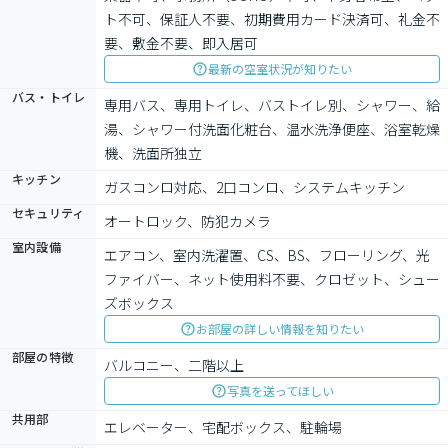
ト不可、保証人不要、初期費用カード決済可、礼金不
要、敷金不要、即入居可
最新の空室状況が知りたい
バス・トイレ
専用バス、専用トイレ、バストイレ別、シャワー、給
湯、シャワー付洗面化粧台、温水洗浄便座、浴室乾燥
機、洗面所独立
キッチン
ガスコンロ対応、2口コンロ、システムキッチン
セキュリティ
オートロック、防犯カメラ
室内設備
エアコン、室内洗濯置、CS、BS、フローリング、光
ファイバー、ネット使用料不要、クロゼット、シュー
ズボックス
お部屋の詳しい情報を知りたい
部屋の特徴
バルコニー、二階以上
写真を送ってほしい
共用部
エレベーター、宅配ボックス、駐輪場