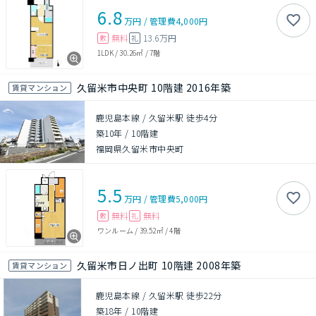
6.8
万円
/
管理費
4,000円
無料
13.6万円
敷
礼
1LDK
/
30.26㎡
/
7階
久留米市中央町 10階建 2016年築
賃貸マンション
鹿児島本線 / 久留米駅 徒歩4分
築10年
/
10階建
福岡県久留米市中央町
5.5
万円
/
管理費
5,000円
無料
無料
敷
礼
ワンルーム
/
39.52㎡
/
4階
久留米市日ノ出町 10階建 2008年築
賃貸マンション
鹿児島本線 / 久留米駅 徒歩22分
築18年
/
10階建