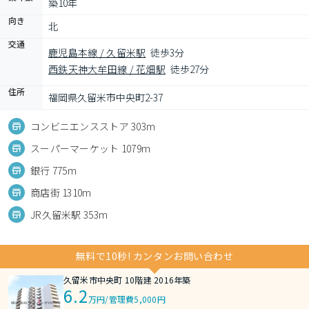
築10年
向き
北
交通
鹿児島本線 / 久留米駅
徒歩3分
西鉄天神大牟田線 / 花畑駅
徒歩27分
住所
福岡県久留米市中央町2-37
コンビニエンスストア 303m
スーパーマーケット 1079m
銀行 775m
商店街 1310m
JR久留米駅 353m
無料で10秒! カンタンお問い合わせ
久留米市中央町 10階建 2016年築
6.2
万円
/
管理費5,000円