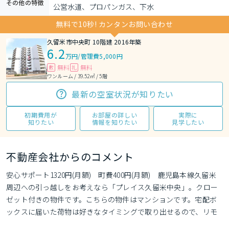
その他の特徴
公営水道、プロパンガス、下水
無料で10秒! カンタンお問い合わせ
久留米市中央町 10階建 2016年築
6.2
万円
/
管理費5,000円
無料
無料
敷
礼
ワンルーム / 39.52㎡ / 5階
最新の空室状況が知りたい
初期費用が
お部屋の詳しい
実際に
知りたい
情報を知りたい
見学したい
不動産会社からのコメント
安心サポート1320円(月額)　町費400円(月額)　鹿児島本線久留米
周辺への引っ越しをお考えなら「プレイス久留米中央」。クロー
ゼット付きの物件です。こちらの物件はマンションです。宅配ボ
ックスに届いた荷物は好きなタイミングで取り出せるので、リモ
ートワークの合間や帰宅ついでなど都合のいい時間に荷物を受け