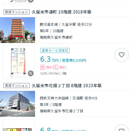
久留米市通町 10階建 2018年築
賃貸マンション
鹿児島本線 / 久留米駅 徒歩22分
築8年
/
10階建
福岡県久留米市通町
家賃カード決済可
6.3
万円
/
管理費
8,000円
無料
無料
敷
礼
1LDK
/
40.93㎡
/
3階
久留米市花畑２丁目 8階建 2023年築
賃貸マンション
西鉄天神大牟田線 / 花畑駅 徒歩4分
築3年
/
8階建
福岡県久留米市花畑２丁目
6.8