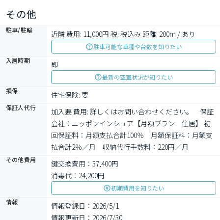
取れます。日中でなくても洗濯物を干せるため毎日忙しい人にも
その他
おすすめの浴室乾燥機を設置しております。
駐車/駐輪
近隣 費用: 11,000円 税: 税込み 距離: 200m / あり
駐車可能な車種や台数を知りたい
入居時期
即
最新の空室状況が知りたい
損保
住宅保険: 要
保証人代行
加入要 費用: 詳しくはお問い合わせください。　保証
会社：ニッポンインシュア【月額プラン　住居】 初
回保証料：月額支払合計100％　月額保証料：月額支
払合計2％／月　収納代行手数料：220円／月
その他費用
鍵交換費用：37,400円
消毒代：24,200円
初期費用を知りたい
情報
情報登録日：2026/5/1
情報更新日：2026/7/30