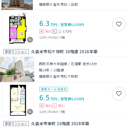
福岡県久留米市日ノ出町
6.3
万円
/
管理費
6,000円
無料
12.6万円
敷
礼
1LDK
/
45.03㎡
/
8階
久留米市松ケ枝町 10階建 2016年築
賃貸マンション
西鉄天神大牟田線 / 花畑駅 徒歩16分
築10年
/
10階建
福岡県久留米市松ケ枝町
家賃カード決済可
6.5
万円
/
管理費
8,000円
無料
無料
敷
礼
1LDK
/
40.44㎡
/
9階
久留米市東町 10階建 2018年築
賃貸マンション