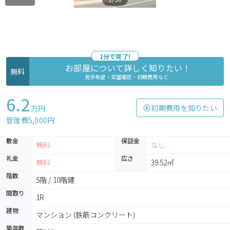
1分で完了!
お部屋について詳しく知りたい !
無料
見学希望・空室確認・初期費用など
6.2
初期費用を知りたい
万円
管理費5,000円
敷金
保証金
無料
なし
礼金
広さ
無料
39.52㎡
階数
5階 / 10階建
間取り
1R
建物
マンション (鉄筋コンクリート)
築年数