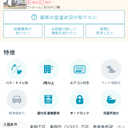
無料
無料
敷
礼
ワンルーム / 39.52㎡ / 5階
最新の空室状況が知りたい
初期費用が
お部屋の詳しい
実際に
知りたい
情報を知りたい
見学したい
特徴
バス・トイレ別
2階以上
エアコン付き
ペット相談可
駐車場あり
室内洗濯機置場
オートロック
洗面所独立
入居条件
楽器不可、事務所（SOHO）不可、単身者希望、ペッ