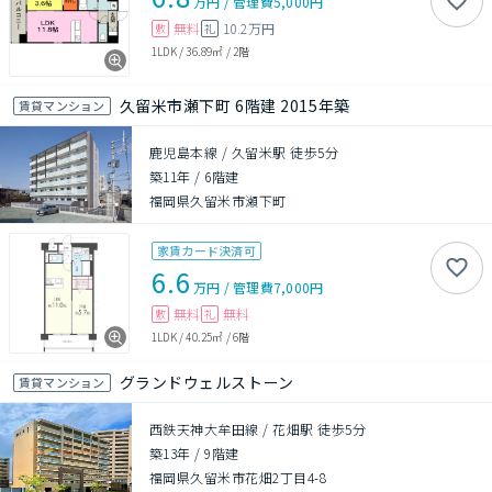
万円
/
管理費
5,000円
無料
10.2万円
敷
礼
1LDK
/
36.89㎡
/
2階
久留米市瀬下町 6階建 2015年築
賃貸マンション
鹿児島本線 / 久留米駅 徒歩5分
築11年
/
6階建
福岡県久留米市瀬下町
家賃カード決済可
6.6
万円
/
管理費
7,000円
無料
無料
敷
礼
1LDK
/
40.25㎡
/
6階
グランドウェルストーン
賃貸マンション
西鉄天神大牟田線 / 花畑駅 徒歩5分
築13年
/
9階建
福岡県久留米市花畑2丁目4-8