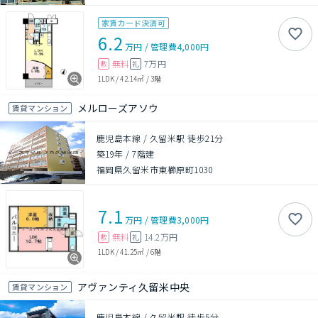
家賃カード決済可
6.2
万円
/
管理費
4,000円
無料
7万円
敷
礼
1LDK
/
42.14㎡
/
3階
メルローズアソウ
賃貸マンション
鹿児島本線 / 久留米駅 徒歩21分
築19年
/
7階建
福岡県久留米市東櫛原町1030
7.1
万円
/
管理費
3,000円
無料
14.2万円
敷
礼
1LDK
/
41.25㎡
/
6階
アヴァンティ久留米中央
賃貸マンション
鹿児島本線 / 久留米駅 徒歩5分