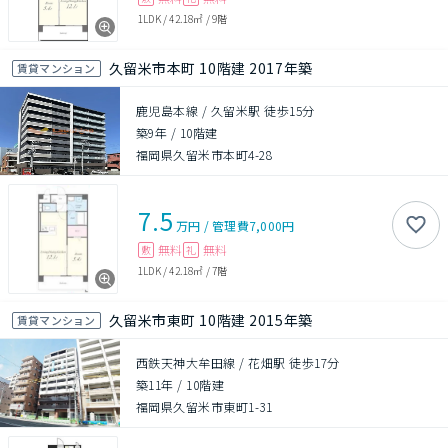
1LDK
/
42.18㎡
/
9階
久留米市本町 10階建 2017年築
賃貸マンション
鹿児島本線 / 久留米駅 徒歩15分
築9年
/
10階建
福岡県久留米市本町4-28
7.5
万円
/
管理費
7,000円
無料
無料
敷
礼
1LDK
/
42.18㎡
/
7階
久留米市東町 10階建 2015年築
賃貸マンション
西鉄天神大牟田線 / 花畑駅 徒歩17分
築11年
/
10階建
福岡県久留米市東町1-31