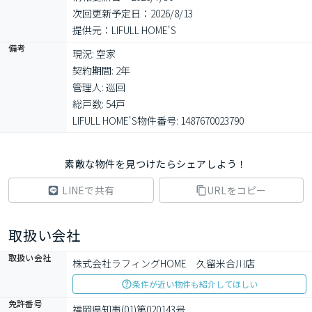
次回更新予定日：2026/8/13
提供元：LIFULL HOME'S
備考
現況: 空家

契約期間: 2年

管理人: 巡回

総戸数: 54戸

LIFULL HOME'S物件番号: 1487670023790
素敵な物件を見つけたらシェアしよう！
LINEで共有
URLをコピー
取扱い会社
取扱い会社
株式会社ラフィングHOME　久留米合川店
条件が近い物件も紹介してほしい
免許番号
福岡県知事(01)第020143号