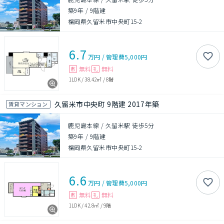
築9年
/
9階建
福岡県久留米市中央町15-2
6.7
万円
/
管理費
5,000円
無料
無料
敷
礼
1LDK
/
38.42㎡
/
8階
久留米市中央町 9階建 2017年築
賃貸マンション
鹿児島本線 / 久留米駅 徒歩5分
築9年
/
9階建
福岡県久留米市中央町15-2
6.6
万円
/
管理費
5,000円
無料
無料
敷
礼
1LDK
/
42.8㎡
/
9階