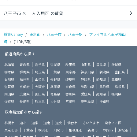
八王子市 × 二人入居可 の賃貸
賃貸Canary
/
東京都
/
八王子市
/
八王子駅
/
プライマル八王子横山
町
/
(1LDK/3階)
都道府県から探す
北海道
青森県
岩手県
宮城県
秋田県
山形県
福島県
茨城県
栃木県
群馬県
埼玉県
千葉県
東京都
神奈川県
新潟県
富山県
石川県
福井県
山梨県
長野県
岐阜県
静岡県
愛知県
三重県
滋賀県
京都府
大阪府
兵庫県
奈良県
和歌山県
鳥取県
島根県
岡山県
広島県
山口県
徳島県
香川県
愛媛県
高知県
福岡県
佐賀県
長崎県
熊本県
大分県
宮崎県
鹿児島県
沖縄県
政令指定都市から探す
札幌市
道北
道東
道南
道央
仙台市
さいたま市
東京２３区
東京市部
千葉市
横浜市
川崎市
相模原市
新潟市
静岡市
浜松市