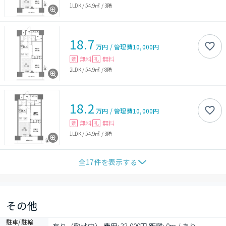
1LDK
/
54.9㎡
/
3階
18.7
万円
/
管理費
10,000円
無料
無料
敷
礼
2LDK
/
54.9㎡
/
8階
18.2
万円
/
管理費
10,000円
無料
無料
敷
礼
1LDK
/
54.9㎡
/
3階
全
17
件を表示する
その他
駐車/駐輪