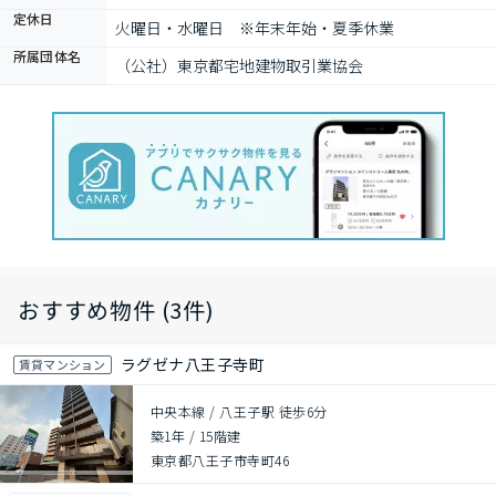
定休日
火曜日・水曜日　※年末年始・夏季休業
所属団体名
（公社）東京都宅地建物取引業協会　
おすすめ物件 (3件)
ラグゼナ八王子寺町
賃貸マンション
中央本線 / 八王子駅 徒歩6分
築1年
/
15階建
東京都八王子市寺町46