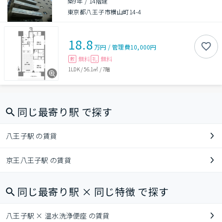
築9年
/
14階建
東京都八王子市横山町14-4
18.8
万円
/
管理費
10,000円
無料
無料
敷
礼
1LDK
/
56.1㎡
/
7階
同じ最寄り駅 で探す
八王子駅 の賃貸
京王八王子駅 の賃貸
同じ最寄り駅 × 同じ特徴 で探す
八王子駅 × 温水洗浄便座 の賃貸