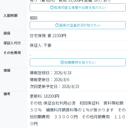
有り（敷地内） 費用: 33,000円 距離: 0m / あり
駐車可能な車種や台数を知りたい
入居時期
相談
最新の空室状況が知りたい
損保
住宅保険: 要 21500円
保証人代行
保証人: 不要
その他費用
-
初期費用を知りたい
情報
情報登録日：2026/4/18
情報更新日：2026/8/6
次回更新予定日：2026/8/23
備考
更新料: 182000円

その他: 保証会社利用必須　初回保証料　賃料等総額
５０％　補償料月額賃料等の１％が掛かります　その
他初期費用　３３０００円　その他月額費用　１１０
０円
