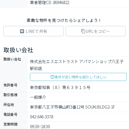
業者管理CD: 86946822
素敵な物件を見つけたらシェアしよう！
LINEで共有
URLをコピー
取扱い会社
取扱い会社
株式会社エスエストラスト アパマンショップ八王子
駅前店
条件が近い物件も紹介してほしい
免許番号
東京都知事（８）第６３９１５号
取引態様
一般媒介
所在地
東京都八王子市横山町3番12号 SOUKI.BLDG2-1F
電話番号
042-646-3378
営業時間
09:30~18:30