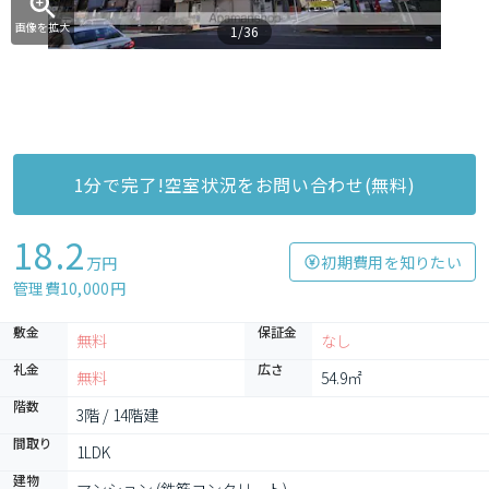
画像を拡大
1/36
1分で完了!空室状況をお問い合わせ(無料)
18.2
初期費用を知りたい
万円
管理費10,000円
敷金
保証金
無料
なし
礼金
広さ
無料
54.9㎡
階数
3階 / 14階建
間取り
1LDK
建物