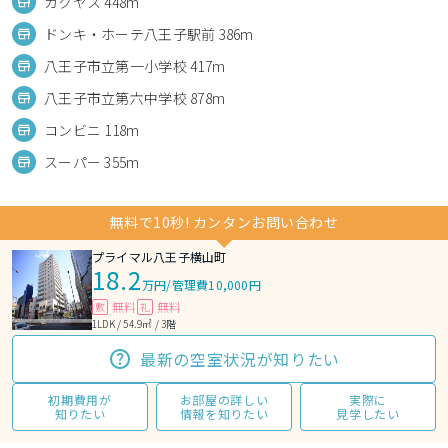
カクヤス 448m
ドンキ・ホーテ八王子駅前 386m
八王子市立第一小学校 417m
八王子市立第六中学校 878m
コンビニ 118m
スーパー 355m
無料で10秒! カンタンお問い合わせ
プライマル八王子横山町
18.2
万円
/
管理費10,000円
無料
無料
敷
礼
1LDK / 54.9㎡ / 3階
最新の空室状況が知りたい
初期費用が
お部屋の詳しい
実際に
知りたい
情報を知りたい
見学したい