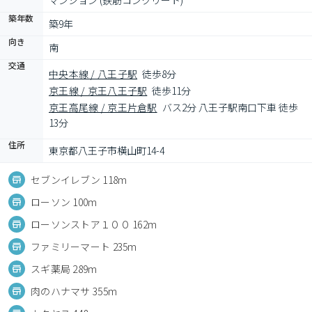
マンション (鉄筋コンクリート)
築年数
築9年
向き
南
交通
中央本線 / 八王子駅
徒歩8分
京王線 / 京王八王子駅
徒歩11分
京王高尾線 / 京王片倉駅
バス2分 八王子駅南口下車 徒歩
13分
住所
東京都八王子市横山町14-4
セブンイレブン 118m
ローソン 100m
ローソンストア１００ 162m
ファミリーマート 235m
スギ薬局 289m
肉のハナマサ 355m