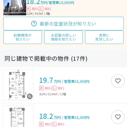
18.2
万円
/
管理費10,000円
無料
無料
敷
礼
1LDK / 54.9㎡ / 3階
最新の空室状況が知りたい
初期費用が
お部屋の詳しい
実際に
知りたい
情報を知りたい
見学したい
同じ建物で掲載中の物件 (17件)
19.7
万円
/
管理費
10,000円
無料
無料
敷
礼
3LDK
/
62.04㎡
/
13階
18.2
万円
/
管理費
10,000円
無料
無料
敷
礼