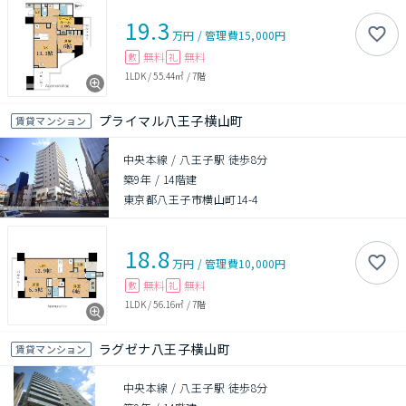
19.3
万円
/
管理費
15,000円
無料
無料
敷
礼
1LDK
/
55.44㎡
/
7階
プライマル八王子横山町
賃貸マンション
中央本線 / 八王子駅 徒歩8分
築9年
/
14階建
東京都八王子市横山町14-4
18.8
万円
/
管理費
10,000円
無料
無料
敷
礼
1LDK
/
56.16㎡
/
7階
ラグゼナ八王子横山町
賃貸マンション
中央本線 / 八王子駅 徒歩8分