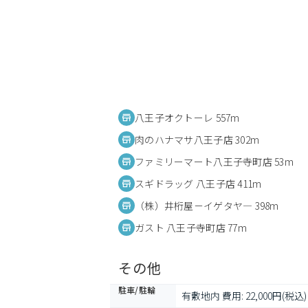
八王子オクトーレ 557m
肉のハナマサ八王子店 302m
ファミリーマート八王子寺町店 53m
スギドラッグ 八王子店 411m
（株）井桁屋－イゲタヤ― 398m
ガスト 八王子寺町店 77m
その他
駐車/駐輪
有敷地内 費用: 22,000円(税込)