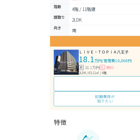
階数
4階 / 11階建
間取り
2LDK 
向き
南
ＬｉＶＥ・ＴＯＰｉＡ八王子
18.1
万円
/
管理費10,000円
18.1万円
無料
敷
礼
2LDK / 65.11㎡ / 4階
初期費用が
知りたい
特徴