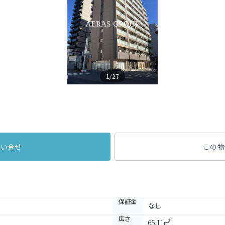
1/27
問い合せ
この物
保証金
なし
広さ
65.11㎡