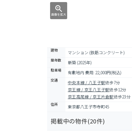
画像を拡大
建物
マンション (鉄筋コンクリート)
築年数
新築 (2025年)
駐車場
有敷地内 費用: 22,000円(税込)
交通
中央本線 / 八王子駅
徒歩7分
京王線 / 京王八王子駅
徒歩12分
京王高尾線 / 京王片倉駅
徒歩23分
住所
東京都八王子市寺町45
掲載中の物件(
20
件)