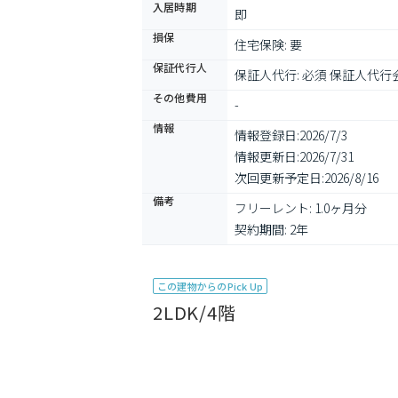
入居時期
即
損保
住宅保険: 要
保証代行人
保証人代行: 必須 保証人代行
その他費用
-
情報
情報登録日:
2026/7/3
情報更新日:
2026/7/31
次回更新予定日:
2026/8/16
備考
フリーレント: 1.0ヶ月分

契約期間: 2年
この建物からのPick Up
2LDK/4階