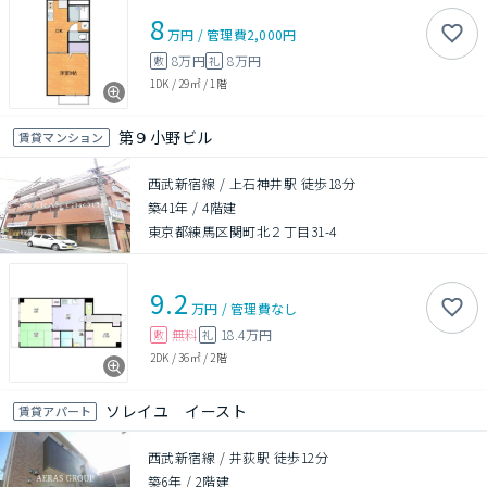
8
万円
/
管理費
2,000円
8万円
8万円
敷
礼
1DK
/
29㎡
/
1階
第９小野ビル
賃貸マンション
西武新宿線 / 上石神井駅 徒歩18分
築41年
/
4階建
東京都練馬区関町北２丁目31-4
9.2
万円
/
管理費
なし
無料
18.4万円
敷
礼
2DK
/
36㎡
/
2階
ソレイユ イースト
賃貸アパート
西武新宿線 / 井荻駅 徒歩12分
築6年
/
2階建