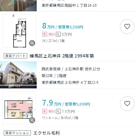
東京都練馬区南田中１丁目14-19
8
万円
/
管理費
3,500円
無料
8万円
敷
礼
1K
/
27.5㎡
/
1階
練馬区上石神井 2階建 1994年築
賃貸アパート
西武新宿線 / 上石神井駅 徒歩12分
築32年
/
2階建
東京都練馬区上石神井４丁目22-9
7.9
万円
/
管理費
5,000円
無料
7.9万円
敷
礼
ワンルーム
/
36.95㎡
/
2階
エクセル毛利
賃貸マンション