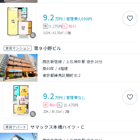
9.2
万円
/
管理費
3,000円
9.2万円
無料
敷
礼
1LDK
/
41.55㎡
/
1階
第９小野ビル
賃貸マンション
西武新宿線 / 上石神井駅 徒歩16分
築40年
/
4階建
東京都練馬区関町北２
9.2
万円
/
管理費
なし
無料
18.4万円
敷
礼
2DK
/
39.33㎡
/
2階
サマックス本橋ハイツ・Ｃ
賃貸アパート