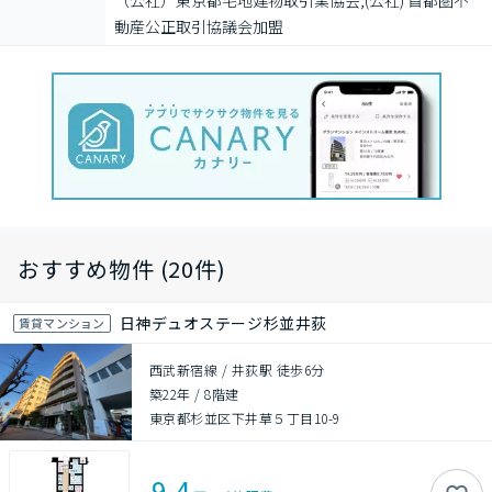
（公社）東京都宅地建物取引業協会,(公社) 首都圏不
動産公正取引協議会加盟
おすすめ物件 (20件)
日神デュオステージ杉並井荻
賃貸マンション
西武新宿線 / 井荻駅 徒歩6分
築22年
/
8階建
東京都杉並区下井草５丁目10-9
9.4