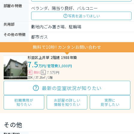
部屋の特徴
ベランダ、陽当り良好、バルコニー
写真を送ってほしい
共用部
敷地内ごみ置き場、駐輪場
その他の特徴
都市ガス
無料で10秒! カンタンお問い合わせ
杉並区上井草 2階建 1988年築
7.5
万円
/
管理費3,000円
無料
7.5万円
敷
礼
2DK / 37.26㎡ / 1階
最新の空室状況が知りたい
初期費用が
お部屋の詳しい
実際に
知りたい
情報を知りたい
見学したい
その他