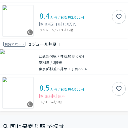
8.4
万円
/
管理費
2,000円
8.4万円
16.8万円
敷
礼
ワンルーム
/
28.74㎡
/
2階
セジュール井草Ⅱ
賃貸アパート
西武新宿線 / 井荻駅 徒歩6分
築24年
/
3階建
東京都杉並区井草２丁目22-14
8.5
万円
/
管理費
4,000円
無料
無料
敷
礼
1K
/
33.72㎡
/
3階
同じ最寄り駅 で探す