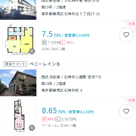
西武新宿線 / 上石神井駅 徒歩19分
築29年
/
2階建
東京都練馬区石神井台５丁目27-10
7.5
万円
/
管理費
3,000円
7.5万円
無料
敷
礼
1LDK
/
30㎡
/
1階
ペニーレインＢ
賃貸アパート
西武池袋線 / 石神井公園駅 徒歩7分
築16年
/
2階建
東京都練馬区石神井町４
8.65
万円
/
管理費
4,100円
無料
8.65万円
敷
礼
ワンルーム
/
32.9㎡
/
1階