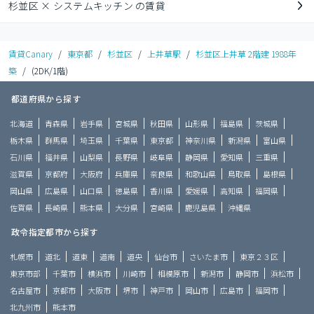
杉並区 × システムキッチン の賃貸
賃貸Canary
/
東京都
/
杉並区
/
上井草駅
/
杉並区上井草 2階建 1988年
築
/
(2DK/1階)
都道府県から探す
北海道
青森県
岩手県
宮城県
秋田県
山形県
福島県
茨城県
栃木県
群馬県
埼玉県
千葉県
東京都
神奈川県
新潟県
富山県
石川県
福井県
山梨県
長野県
岐阜県
静岡県
愛知県
三重県
滋賀県
京都府
大阪府
兵庫県
奈良県
和歌山県
鳥取県
島根県
岡山県
広島県
山口県
徳島県
香川県
愛媛県
高知県
福岡県
佐賀県
長崎県
熊本県
大分県
宮崎県
鹿児島県
沖縄県
政令指定都市から探す
札幌市
道北
道東
道南
道央
仙台市
さいたま市
東京２３区
東京市部
千葉市
横浜市
川崎市
相模原市
新潟市
静岡市
浜松市
名古屋市
京都市
大阪市
堺市
神戸市
岡山市
広島市
福岡市
北九州市
熊本市