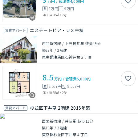
万円
/
管理費
4,000円
9万円
9万円
敷
礼
2K
/
34.35㎡
/
2階
エステートピア・Ｕ３号棟
賃貸アパート
西武新宿線 / 上石神井駅 徒歩19分
築29年
/
2階建
東京都練馬区石神井台２丁目
8.5
万円
/
管理費
5,000円
8.5万円
8.5万円
敷
礼
2K
/
40.57㎡
/
2階
杉並区下井草 2階建 2015年築
賃貸アパート
西武新宿線 / 井荻駅 徒歩11分
築11年
/
2階建
東京都杉並区下井草４丁目