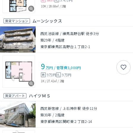
1DK
/
28.68㎡
/
1階
ムーンシックス
賃貸マンション
西武池袋線 / 練馬高野台駅 徒歩3分
築29年
/
4階建
東京都練馬区高野台１丁目2-1
9
万円
/
管理費
3,000円
9万円
9万円
敷
礼
1K
/
27.42㎡
/
2階
ハイツＭＳ
賃貸アパート
西武新宿線 / 上石神井駅 徒歩11分
築38年
/
2階建
東京都練馬区関町東２丁目2-14