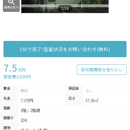
画像を拡大
1/16
1分で完了!空室状況をお問い合わせ(無料)
7.5
初期費用を知りたい
万円
管理費3,000円
敷金
保証金
無料
なし
礼金
広さ
7.5万円
37.26㎡
階数
1階 / 2階建
間取り
2DK
建物