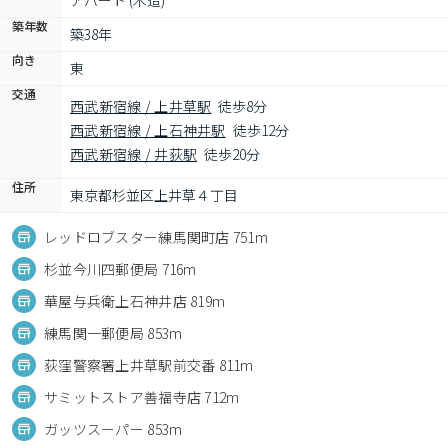
アパート (木造)
築年数
築38年
向き
東
交通
西武新宿線 / 上井草駅
徒歩8分
西武新宿線 / 上石神井駅
徒歩12分
西武新宿線 / 井荻駅
徒歩20分
住所
東京都杉並区上井草４丁目
レッドロブスター練馬関町店 751m
杉並今川四郵便局 716m
華屋与兵衛上石神井店 819m
練馬関一郵便局 853m
荻窪警察署上井草駅前交番 811m
サミットストア善福寺店 712m
ガッツスーパー 853m