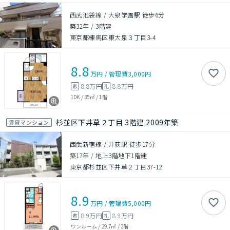
西武池袋線 / 大泉学園駅 徒歩6分
築32年
/
3階建
東京都練馬区東大泉３丁目3-4
8.8
万円
/
管理費
3,000円
8.8万円
8.8万円
敷
礼
1DK
/
35㎡
/
1階
杉並区下井草２丁目 3階建 2009年築
賃貸マンション
西武新宿線 / 井荻駅 徒歩17分
築17年
/
地上3階地下1階建
東京都杉並区下井草２丁目37-12
8.9
万円
/
管理費
5,000円
8.9万円
8.9万円
敷
礼
ワンルーム
/
29.7㎡
/
2階