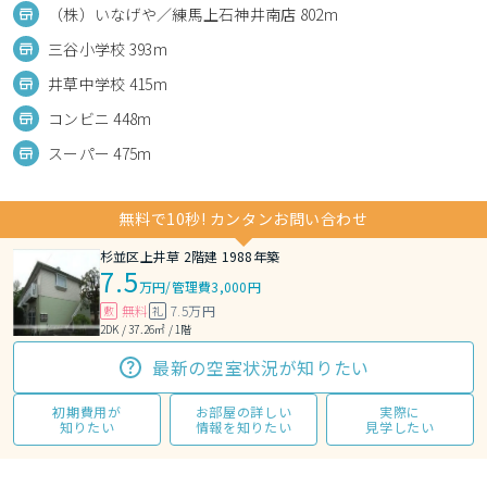
（株）いなげや／練馬上石神井南店 802m
三谷小学校 393m
井草中学校 415m
コンビニ 448m
スーパー 475m
無料で10秒! カンタンお問い合わせ
杉並区上井草 2階建 1988年築
7.5
万円
/
管理費3,000円
無料
7.5万円
敷
礼
2DK / 37.26㎡ / 1階
最新の空室状況が知りたい
初期費用が
お部屋の詳しい
実際に
知りたい
情報を知りたい
見学したい