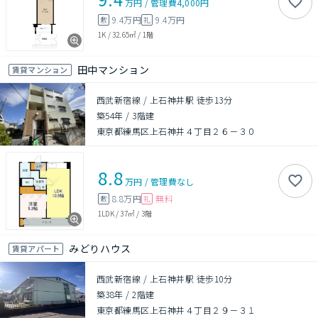
万円
/
管理費
4,000円
9.4万円
9.4万円
敷
礼
1K
/
32.65㎡
/
1階
田中マンション
賃貸マンション
西武新宿線 / 上石神井駅 徒歩13分
築54年
/
3階建
東京都練馬区上石神井４丁目２６－３０
8.8
万円
/
管理費
なし
8.8万円
無料
敷
礼
1LDK
/
37㎡
/
3階
みどりハウス
賃貸アパート
西武新宿線 / 上石神井駅 徒歩10分
築38年
/
2階建
東京都練馬区上石神井４丁目２９－３１