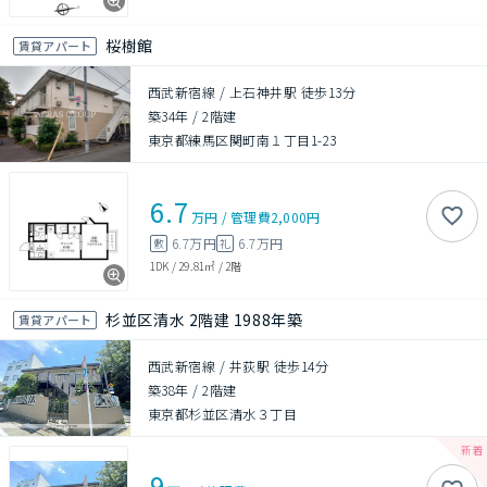
桜樹館
賃貸アパート
西武新宿線 / 上石神井駅 徒歩13分
築34年
/
2階建
東京都練馬区関町南１丁目1-23
6.7
万円
/
管理費
2,000円
6.7万円
6.7万円
敷
礼
1DK
/
29.81㎡
/
2階
杉並区清水 2階建 1988年築
賃貸アパート
西武新宿線 / 井荻駅 徒歩14分
築38年
/
2階建
東京都杉並区清水３丁目
9