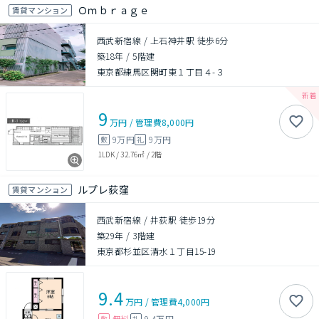
Ｏｍｂｒａｇｅ
賃貸マンション
西武新宿線 / 上石神井駅 徒歩6分
築18年
/
5階建
東京都練馬区関町東１丁目４-３
9
万円
/
管理費
8,000円
9万円
9万円
敷
礼
1LDK
/
32.76㎡
/
2階
ルプレ荻窪
賃貸マンション
西武新宿線 / 井荻駅 徒歩19分
築29年
/
3階建
東京都杉並区清水１丁目15-19
9.4
万円
/
管理費
4,000円
無料
9.4万円
敷
礼