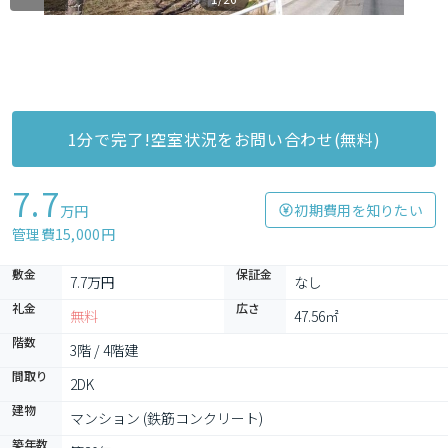
1分で完了!空室状況をお問い合わせ(無料)
7.7
初期費用を知りたい
万円
管理費15,000円
敷金
保証金
7.7万円
なし
礼金
広さ
無料
47.56㎡
階数
3階 / 4階建
間取り
2DK
建物
マンション (鉄筋コンクリート)
築年数