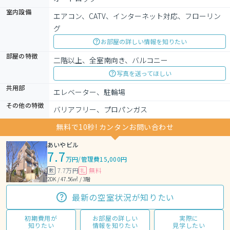
室内設備
エアコン、CATV、インターネット対応、フローリン
グ
お部屋の詳しい情報を知りたい
部屋の特徴
二階以上、全室南向き、バルコニー
写真を送ってほしい
共用部
エレベーター、駐輪場
その他の特徴
バリアフリー、プロパンガス
無料で10秒! カンタンお問い合わせ
あいやビル
7.7
万円
/
管理費15,000円
7.7万円
無料
敷
礼
2DK / 47.56㎡ / 3階
最新の空室状況が知りたい
初期費用が
お部屋の詳しい
実際に
知りたい
情報を知りたい
見学したい