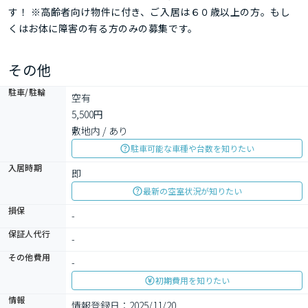
す！ ※高齢者向け物件に付き、ご入居は６０歳以上の方。もし
くはお体に障害の有る方のみの募集です。
その他
駐車/駐輪
空有

5,500円

敷地内 / あり
駐車可能な車種や台数を知りたい
入居時期
即
最新の空室状況が知りたい
損保
-
保証人代行
-
その他費用
-
初期費用を知りたい
情報
情報登録日：2025/11/20