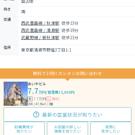
築20年
向き
南
交通
西武豊島線 / 秋津駅
徒歩13分
西武豊島線 / 清瀬駅
徒歩19分
武蔵野線 / 新秋津駅
徒歩21分
住所
東京都清瀬市野塩3丁目1-1
無料で10秒! カンタンお問い合わせ
あいやビル
7.7
万円
/
管理費15,000円
7.7万円
無料
敷
礼
2DK / 47.56㎡ / 3階
最新の空室状況が知りたい
初期費用が
お部屋の詳しい
実際に
知りたい
情報を知りたい
見学したい