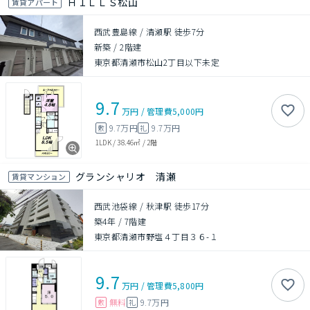
ＨＩＬＬＳ松山
賃貸アパート
西武豊島線 / 清瀬駅 徒歩7分
新築
/
2階建
東京都清瀬市松山2丁目以下未定
9.7
万円
/
管理費
5,000円
9.7万円
9.7万円
敷
礼
1LDK
/
38.46㎡
/
2階
グランシャリオ 清瀬
賃貸マンション
西武池袋線 / 秋津駅 徒歩17分
築4年
/
7階建
東京都清瀬市野塩４丁目３６-１
9.7
万円
/
管理費
5,800円
無料
9.7万円
敷
礼