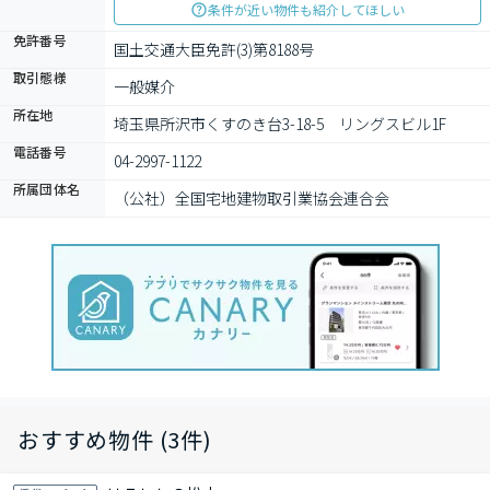
条件が近い物件も紹介してほしい
免許番号
国土交通大臣免許(3)第8188号
取引態様
一般媒介
所在地
埼玉県所沢市くすのき台3-18-5　リングスビル1F
電話番号
04-2997-1122
所属団体名
（公社）全国宅地建物取引業協会連合会
おすすめ物件 (3件)