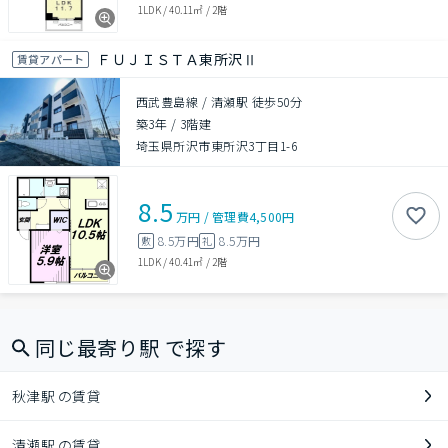
1LDK
/
40.11㎡
/
2階
ＦＵＪＩＳＴＡ東所沢Ⅱ
賃貸アパート
西武豊島線 / 清瀬駅 徒歩50分
築3年
/
3階建
埼玉県所沢市東所沢3丁目1-6
8.5
万円
/
管理費
4,500円
8.5万円
8.5万円
敷
礼
1LDK
/
40.41㎡
/
2階
同じ最寄り駅 で探す
秋津駅 の賃貸
清瀬駅 の賃貸