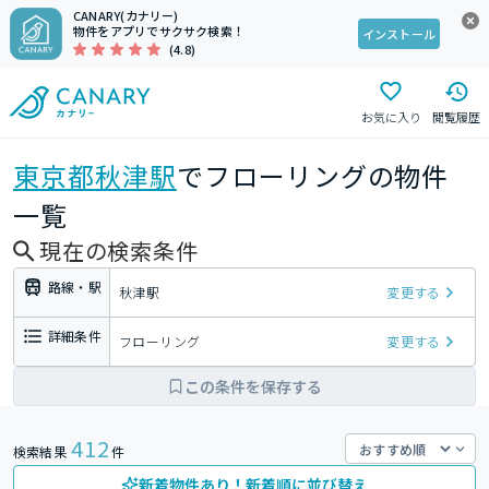
CANARY(カナリー)
物件をアプリでサクサク検索！
インストール
(4.8)
お気に入り
閲覧履歴
東京都
秋津駅
でフローリングの物件
一覧
現在の検索条件
路線・駅
秋津駅
変更する
詳細条件
フローリング
変更する
この条件を保存する
412
検索結果
件
新着物件あり！新着順に並び替え