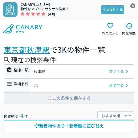
CANARY(カナリー)
物件をアプリでサクサク検索！
インストール
(4.8)
お気に入り
閲覧履歴
東京都
秋津駅
で3Kの物件一覧
現在の検索条件
路線・駅
秋津駅
変更する
詳細条件
3K
変更する
この条件を保存する
4
検索結果
件
新着物件あり！新着順に並び替え