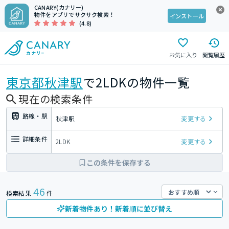
CANARY(カナリー)
物件をアプリでサクサク検索！
インストール
(4.8)
お気に入り
閲覧履歴
東京都
秋津駅
で2LDKの物件一覧
現在の検索条件
路線・駅
秋津駅
変更する
詳細条件
2LDK
変更する
この条件を保存する
46
検索結果
件
新着物件あり！新着順に並び替え