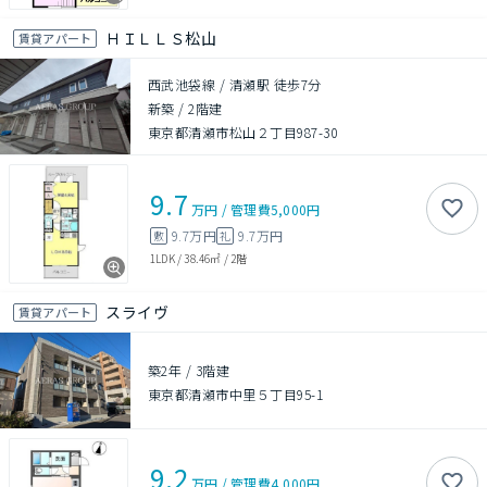
ＨＩＬＬＳ松山
賃貸アパート
西武池袋線 / 清瀬駅 徒歩7分
新築
/
2階建
東京都清瀬市松山２丁目987-30
9.7
万円
/
管理費
5,000円
9.7万円
9.7万円
敷
礼
1LDK
/
38.46㎡
/
2階
スライヴ
賃貸アパート
築2年
/
3階建
東京都清瀬市中里５丁目95-1
9.2
万円
/
管理費
4,000円