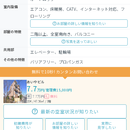
室内設備
エアコン、床暖房、CATV、インターネット対応、フ
ローリング
お部屋の詳しい情報を知りたい
部屋の特徴
二階以上、全室南向き、バルコニー
写真を送ってほしい
共用部
エレベーター、駐輪場
その他の特徴
バリアフリー、プロパンガス
無料で10秒! カンタンお問い合わせ
あいやビル
7.7
万円
/
管理費15,000円
7.7万円
無料
敷
礼
2DK / 47.56㎡ / 3階
最新の空室状況が知りたい
初期費用が
お部屋の詳しい
実際に
知りたい
情報を知りたい
見学したい