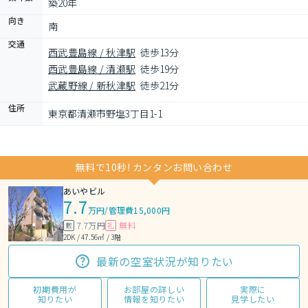
築20年
向き
南
交通
西武豊島線 / 秋津駅
徒歩13分
西武豊島線 / 清瀬駅
徒歩19分
武蔵野線 / 新秋津駅
徒歩21分
住所
東京都清瀬市野塩3丁目1-1
無料で10秒! カンタンお問い合わせ
あいやビル
7.7
万円
/
管理費15,000円
7.7万円
無料
敷
礼
2DK / 47.56㎡ / 3階
最新の空室状況が知りたい
初期費用が
お部屋の詳しい
実際に
知りたい
情報を知りたい
見学したい