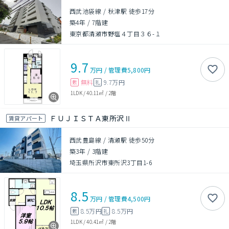
西武池袋線 / 秋津駅 徒歩17分
築4年
/
7階建
東京都清瀬市野塩４丁目３６-１
9.7
万円
/
管理費
5,800円
無料
9.7万円
敷
礼
1LDK
/
40.11㎡
/
2階
ＦＵＪＩＳＴＡ東所沢Ⅱ
賃貸アパート
西武豊島線 / 清瀬駅 徒歩50分
築3年
/
3階建
埼玉県所沢市東所沢3丁目1-6
8.5
万円
/
管理費
4,500円
8.5万円
8.5万円
敷
礼
1LDK
/
40.41㎡
/
2階