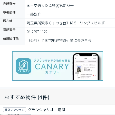
免許番号
国土交通大臣免許(3)第8188号
取引態様
一般媒介
所在地
埼玉県所沢市くすのき台3-18-5　リングスビル1F
電話番号
04-2997-1122
所属団体名
（公社）全国宅地建物取引業協会連合会
おすすめ物件 (4件)
グランシャリオ 清瀬
賃貸マンション