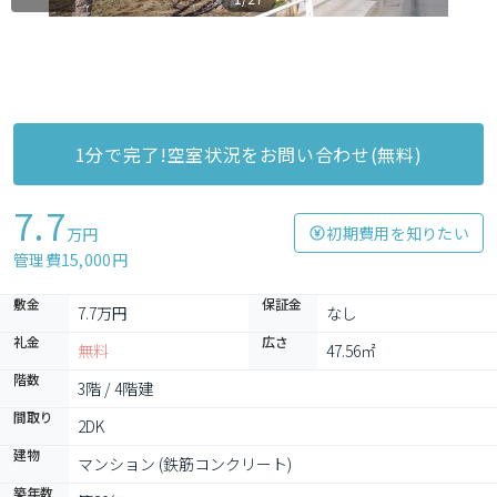
1分で完了!空室状況をお問い合わせ(無料)
7.7
初期費用を知りたい
万円
管理費15,000円
敷金
保証金
7.7万円
なし
礼金
広さ
無料
47.56㎡
階数
3階 / 4階建
間取り
2DK
建物
マンション (鉄筋コンクリート)
築年数