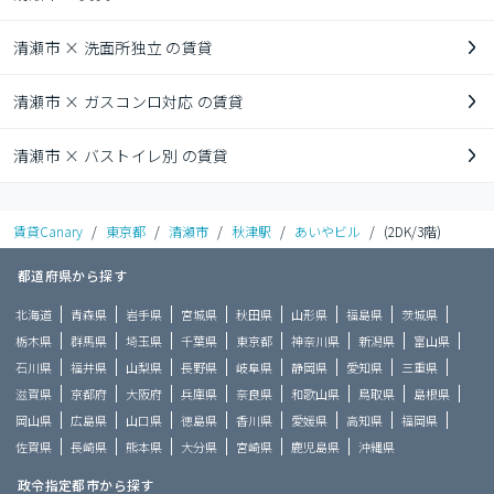
清瀬市 × 洗面所独立 の賃貸
清瀬市 × ガスコンロ対応 の賃貸
清瀬市 × バストイレ別 の賃貸
賃貸Canary
/
東京都
/
清瀬市
/
秋津駅
/
あいやビル
/
(2DK/3階)
都道府県から探す
北海道
青森県
岩手県
宮城県
秋田県
山形県
福島県
茨城県
栃木県
群馬県
埼玉県
千葉県
東京都
神奈川県
新潟県
富山県
石川県
福井県
山梨県
長野県
岐阜県
静岡県
愛知県
三重県
滋賀県
京都府
大阪府
兵庫県
奈良県
和歌山県
鳥取県
島根県
岡山県
広島県
山口県
徳島県
香川県
愛媛県
高知県
福岡県
佐賀県
長崎県
熊本県
大分県
宮崎県
鹿児島県
沖縄県
政令指定都市から探す