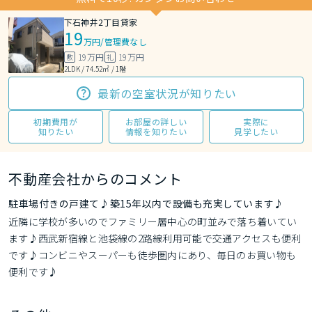
下石神井2丁目貸家
19
万円
/
管理費なし
19万円
19万円
敷
礼
2LDK / 74.52㎡ / 1階
最新の空室状況が知りたい
初期費用が
お部屋の詳しい
実際に
知りたい
情報を知りたい
見学したい
不動産会社からのコメント
駐車場付きの戸建て♪築15年以内で設備も充実しています♪
近隣に学校が多いのでファミリー層中心の町並みで落ち着いてい
ます♪西武新宿線と池袋線の2路線利用可能で交通アクセスも便利
です♪コンビニやスーパーも徒歩圏内にあり、毎日のお買い物も
便利です♪