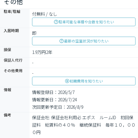
その他
駐車/駐輪
付無料 / なし
駐車可能な車種や台数を知りたい
入居時期
即
最新の空室状況が知りたい
損保
1.9万円2年
保証人代行
-
その他費用
-
初期費用を知りたい
情報
情報登録日：2026/5/7
情報更新日：2026/7/24
次回更新予定日：2026/8/9
備考
保証会社: 保証会社利用必 エポス　ルームID　初回保
証料　総賃料の４０％　継続保証料　毎年１０，００
０円
