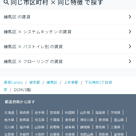
同じ市区町村 × 同じ特徴 で探す
練馬区 の賃貸
練馬区 × システムキッチン の賃貸
練馬区 × バストイレ別 の賃貸
練馬区 × フローリング の賃貸
賃貸Canary
/
東京都
/
練馬区
/
上井草駅
/
下石神井2丁目貸
家
/
(2LDK/1階)
都道府県から探す
北海道
青森県
岩手県
宮城県
秋田県
山形県
福島県
茨城県
栃木県
群馬県
埼玉県
千葉県
東京都
神奈川県
新潟県
富山県
石川県
福井県
山梨県
長野県
岐阜県
静岡県
愛知県
三重県
滋賀県
京都府
大阪府
兵庫県
奈良県
和歌山県
鳥取県
島根県