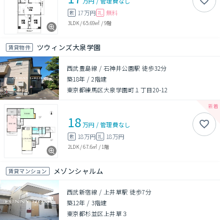
万円
/
管理費
なし
17万円
無料
敷
礼
3LDK
/
65.69㎡
/
9階
ツウィンズ大泉学園
賃貸物件
西武豊島線 / 石神井公園駅 徒歩32分
築18年
/
2階建
東京都練馬区大泉学園町１丁目20-12
18
万円
/
管理費
なし
18万円
18万円
敷
礼
2LDK
/
67.6㎡
/
1階
メゾンシャルム
賃貸マンション
西武新宿線 / 上井草駅 徒歩7分
築12年
/
3階建
東京都杉並区上井草３