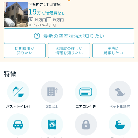
下石神井2丁目貸家
19
万円
/
管理費なし
19万円
19万円
敷
礼
2LDK / 74.52㎡ / 1階
最新の空室状況が知りたい
初期費用が
お部屋の詳しい
実際に
知りたい
情報を知りたい
見学したい
特徴
バス・トイレ別
2階以上
エアコン付き
ペット相談可