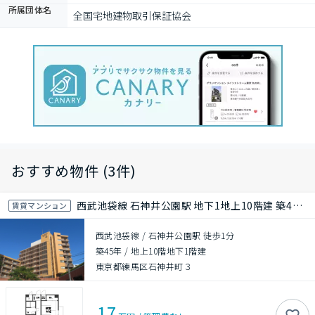
所属団体名
全国宅地建物取引保証協会
おすすめ物件 (3件)
西武池袋線 石神井公園駅 地下1地上10階建 築46年
賃貸マンション
西武池袋線 / 石神井公園駅 徒歩1分
築45年
/
地上10階地下1階建
東京都練馬区石神井町３
17