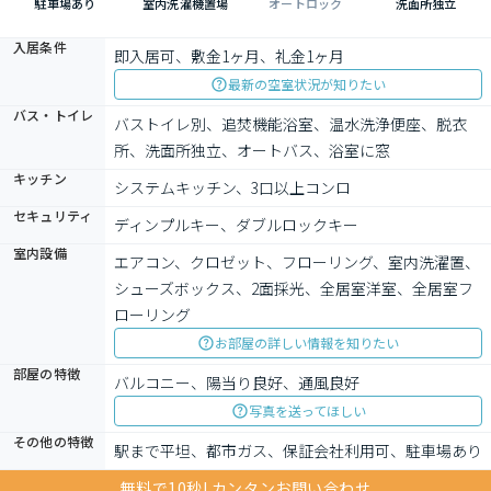
駐車場あり
室内洗濯機置場
オートロック
洗面所独立
入居条件
即入居可、敷金1ヶ月、礼金1ヶ月
最新の空室状況が知りたい
バス・トイレ
バストイレ別、追焚機能浴室、温水洗浄便座、脱衣
所、洗面所独立、オートバス、浴室に窓
キッチン
システムキッチン、3口以上コンロ
セキュリティ
ディンプルキー、ダブルロックキー
室内設備
エアコン、クロゼット、フローリング、室内洗濯置、
シューズボックス、2面採光、全居室洋室、全居室フ
ローリング
お部屋の詳しい情報を知りたい
部屋の特徴
バルコニー、陽当り良好、通風良好
写真を送ってほしい
その他の特徴
駅まで平坦、都市ガス、保証会社利用可、駐車場あり
無料で10秒! カンタンお問い合わせ