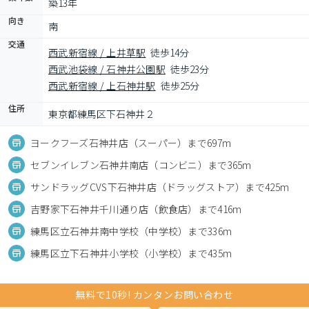
築13年
向き
南
交通
西武新宿線 / 上井草駅
徒歩14分
西武池袋線 / 石神井公園駅
徒歩23分
西武新宿線 / 上石神井駅
徒歩25分
住所
東京都練馬区下石神井２
ヨークフーズ石神井店（スーパー）まで697m
セブンイレブン石神井南店（コンビニ）まで365m
サンドラッグCVS下石神井店（ドラッグストア）まで425m
吉野家下石神井千川通り店（飲食店）まで416m
練馬区立石神井南中学校（中学校）まで336m
練馬区立下石神井小学校（小学校）まで435m
無料で10秒! カンタンお問い合わせ