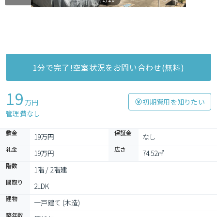
1分で完了!空室状況をお問い合わせ(無料)
19
初期費用を知りたい
万円
管理費なし
敷金
保証金
19万円
なし
礼金
広さ
19万円
74.52㎡
階数
1階 / 2階建
間取り
2LDK
建物
一戸建て (木造)
築年数