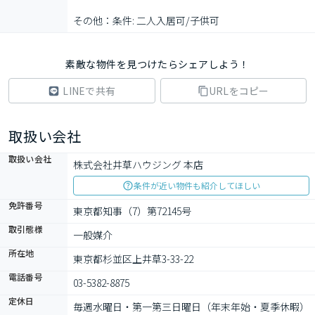
その他：条件: 二人入居可/子供可
素敵な物件を見つけたらシェアしよう！
LINEで共有
URLをコピー
取扱い会社
取扱い会社
株式会社井草ハウジング 本店
条件が近い物件も紹介してほしい
免許番号
東京都知事（7）第72145号
取引態様
一般媒介
所在地
東京都杉並区上井草3-33-22
電話番号
03-5382-8875
定休日
毎週水曜日・第一第三日曜日（年末年始・夏季休暇）