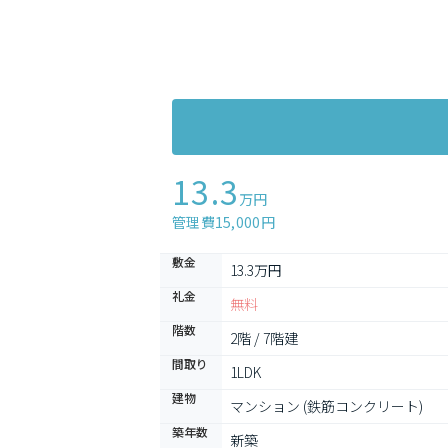
13.3
万円
管理費15,000円
敷金
13.3万円
礼金
無料
階数
2階 / 7階建
間取り
1LDK
建物
マンション (鉄筋コンクリート)
築年数
新築