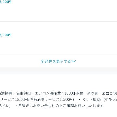
5,000円
5,000円
全
24
件を表示する
去時清掃費：借主負担・エアコン清掃費：16500円/台　※写真・図面
ビス16500円/除菌消臭サービス16500円)　・ペット相談可(小型犬
約期間一括払い)　・各詳細はお問い合わせの上ご確認お願いいたします