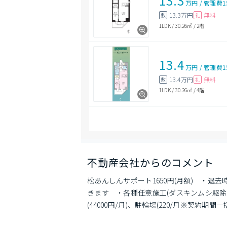
13.3
万円
/
管理費
1
13.3万円
無料
敷
礼
1LDK
/
30.26㎡
/
2階
13.4
万円
/
管理費
1
13.4万円
無料
敷
礼
1LDK
/
30.26㎡
/
4階
不動産会社からのコメント
松あんしんサポート1650円(月額)　・退
きます　・各種任意施工(ダスキンムシ駆除サー
(44000円/月)、駐輪場(220/月※契