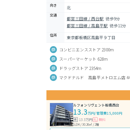
向き
北
交通
都営三田線 / 西台駅
徒歩9分
都営三田線 / 高島平駅
徒歩11分
住所
東京都板橋区高島平９丁目
コンビニエンスストア 2300m
スーパーマーケット 628m
ドラッグストア 2354m
マクドナルド 高島平メトロエム店 44
ルフォンリヴェント板橋西台
13.3
万円
/
管理費15,000円
13.3万円
無料
敷
礼
1LDK / 30.26㎡ / 2階