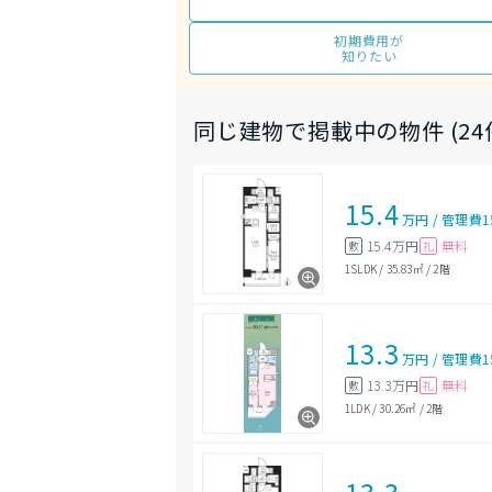
初期費用が
知りたい
同じ建物で掲載中の物件 (24
15.4
万円
/
管理費
1
15.4万円
無料
敷
礼
1SLDK
/
35.83㎡
/
2階
13.3
万円
/
管理費
1
13.3万円
無料
敷
礼
1LDK
/
30.26㎡
/
2階