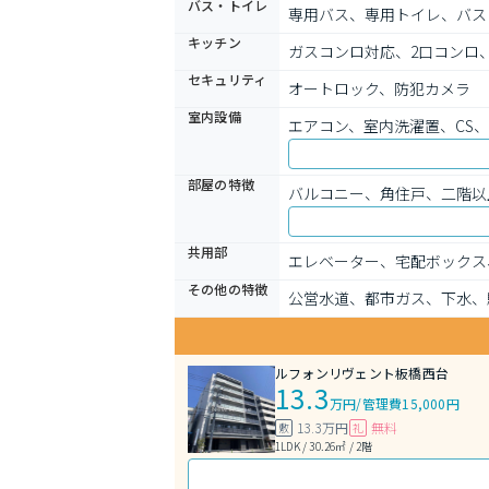
バス・トイレ
専用バス、専用トイレ、バス
キッチン
ガスコンロ対応、2口コンロ
セキュリティ
オートロック、防犯カメラ
室内設備
エアコン、室内洗濯置、CS
部屋の特徴
バルコニー、角住戸、二階以
共用部
エレベーター、宅配ボックス
その他の特徴
公営水道、都市ガス、下水、
ルフォンリヴェント板橋西台
13.3
万円
/
管理費15,000円
13.3万円
無料
敷
礼
1LDK / 30.26㎡ / 2階