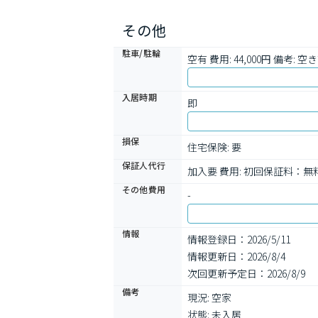
その他
駐車/駐輪
空有 費用: 44,000円 備考: 
入居時期
即
損保
住宅保険: 要
保証人代行
加入要 費用: 初回保証料
その他費用
-
情報
情報登録日：2026/5/11
情報更新日：2026/8/4
次回更新予定日：2026/8/9
備考
現況: 空家

状態: 未入居
