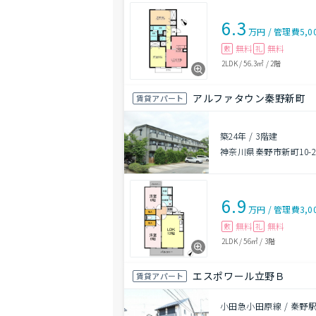
6.3
万円
/
管理費
5,0
無料
無料
敷
礼
2LDK
/
56.3㎡
/
2階
アルファタウン秦野新町
賃貸アパート
築24年
/
3階建
神奈川県秦野市新町10-2
6.9
万円
/
管理費
3,0
無料
無料
敷
礼
2LDK
/
56㎡
/
3階
エスポワール立野Ｂ
賃貸アパート
小田急小田原線 / 秦野駅