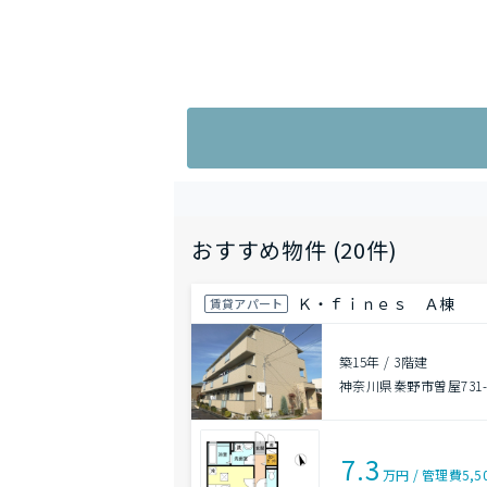
おすすめ物件 (20件)
Ｋ・ｆｉｎｅｓ Ａ棟
賃貸アパート
築15年
/
3階建
神奈川県秦野市曽屋731-
7.3
万円
/
管理費
5,5