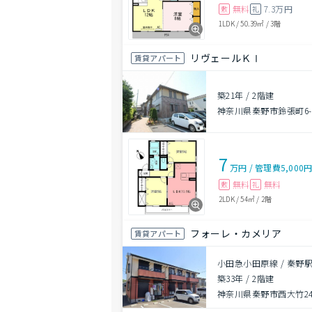
無料
7.3万円
敷
礼
1LDK
/
50.39㎡
/
3階
リヴェールＫⅠ
賃貸アパート
築21年
/
2階建
神奈川県秦野市鈴張町6-
7
万円
/
管理費
5,000
無料
無料
敷
礼
2LDK
/
54㎡
/
2階
フォーレ・カメリア
賃貸アパート
小田急小田原線 / 秦野駅
築33年
/
2階建
神奈川県秦野市西大竹243