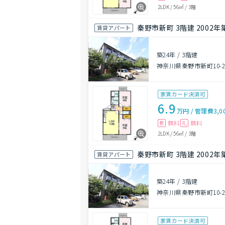
2LDK
/
56㎡
/
3階
秦野市新町 3階建 2002年
賃貸アパート
築24年
/
3階建
神奈川県秦野市新町10-2
家賃カード決済可
6.9
万円
/
管理費
3,0
無料
無料
敷
礼
2LDK
/
56㎡
/
3階
秦野市新町 3階建 2002年
賃貸アパート
築24年
/
3階建
神奈川県秦野市新町10-2
家賃カード決済可