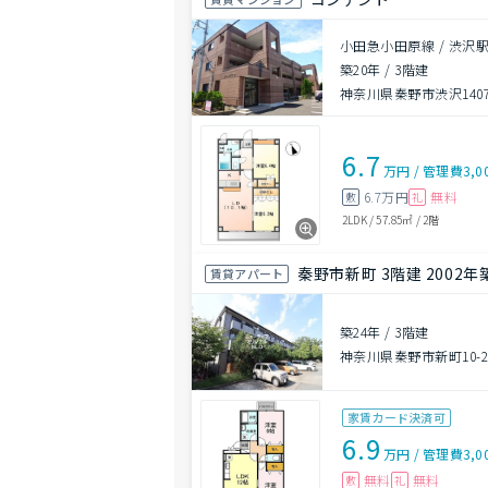
小田急小田原線 / 渋沢駅
築20年
/
3階建
神奈川県秦野市渋沢1407
6.7
万円
/
管理費
3,0
6.7万円
無料
敷
礼
2LDK
/
57.85㎡
/
2階
秦野市新町 3階建 2002年
賃貸アパート
築24年
/
3階建
神奈川県秦野市新町10-2
家賃カード決済可
6.9
万円
/
管理費
3,0
無料
無料
敷
礼