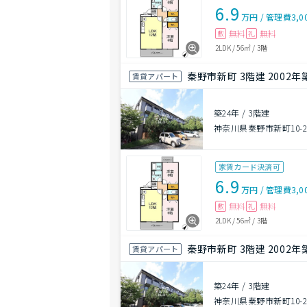
6.9
万円
/
管理費
3,0
無料
無料
敷
礼
2LDK
/
56㎡
/
3階
秦野市新町 3階建 2002年
賃貸アパート
築24年
/
3階建
神奈川県秦野市新町10-2
家賃カード決済可
6.9
万円
/
管理費
3,0
無料
無料
敷
礼
2LDK
/
56㎡
/
3階
秦野市新町 3階建 2002年
賃貸アパート
築24年
/
3階建
神奈川県秦野市新町10-2