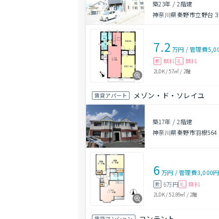
築23年
/
2階建
神奈川県秦野市立野台３丁
7.2
万円
/
管理費
5,0
無料
無料
敷
礼
2LDK
/
57㎡
/
2階
メゾン・ド・ソレイユ
賃貸アパート
築17年
/
2階建
神奈川県秦野市羽根564
6
万円
/
管理費
3,000
6万円
無料
敷
礼
2LDK
/
52.89㎡
/
2階
コンテント
賃貸マンション