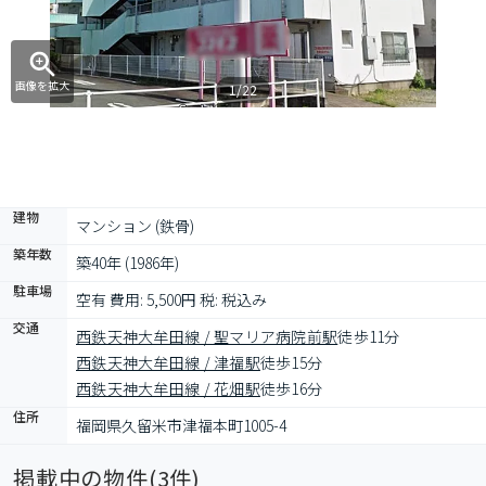
画像を拡大
1/22
建物
マンション (鉄骨)
築年数
築40年 (1986年)
駐車場
空有 費用: 5,500円 税: 税込み
交通
西鉄天神大牟田線 / 聖マリア病院前駅
徒歩11分
西鉄天神大牟田線 / 津福駅
徒歩15分
西鉄天神大牟田線 / 花畑駅
徒歩16分
住所
福岡県久留米市津福本町1005-4
掲載中の物件(
3
件)