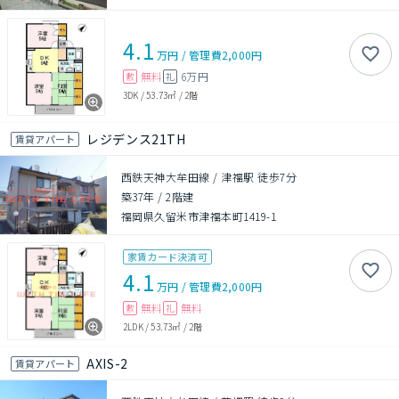
4.1
万円
/
管理費
2,000円
無料
6万円
敷
礼
3DK
/
53.73㎡
/
2階
レジデンス21TH
賃貸アパート
西鉄天神大牟田線 / 津福駅 徒歩7分
築37年
/
2階建
福岡県久留米市津福本町1419-1
家賃カード決済可
4.1
万円
/
管理費
2,000円
無料
無料
敷
礼
2LDK
/
53.73㎡
/
2階
AXIS-2
賃貸アパート