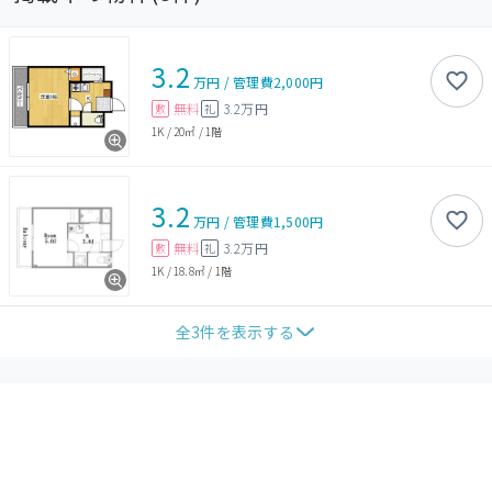
3.2
万円
/
管理費
2,000円
無料
3.2万円
敷
礼
1K
/
20㎡
/
1階
3.2
万円
/
管理費
1,500円
無料
3.2万円
敷
礼
1K
/
18.8㎡
/
1階
全
3
件を表示する