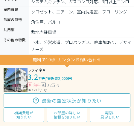
システムキッチン、ガスコンロ対応、3口以上コンロ
室内設備
クロゼット、エアコン、室内洗濯置、フローリング
部屋の特徴
角住戸、バルコニー
共用部
敷地内駐車場
その他の特徴
下水、公営水道、プロパンガス、駐車場あり、デザイ
ナーズ
無料で10秒! カンタンお問い合わせ
ラフィネＡ
3.2
万円
/
管理費2,000円
無料
3.2万円
敷
礼
1K / 20㎡ / 1階
最新の空室状況が知りたい
初期費用が
お部屋の詳しい
実際に
知りたい
情報を知りたい
見学したい