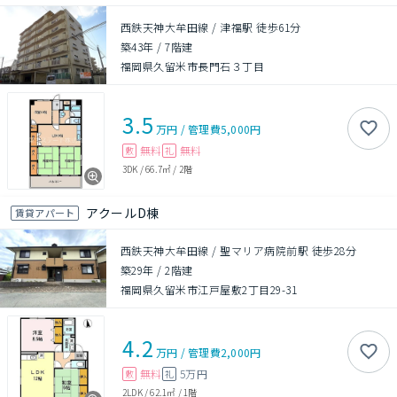
西鉄天神大牟田線 / 津福駅 徒歩61分
築43年
/
7階建
福岡県久留米市長門石３丁目
3.5
万円
/
管理費
5,000円
無料
無料
敷
礼
3DK
/
66.7㎡
/
2階
アクールD棟
賃貸アパート
西鉄天神大牟田線 / 聖マリア病院前駅 徒歩28分
築29年
/
2階建
福岡県久留米市江戸屋敷2丁目29-31
4.2
万円
/
管理費
2,000円
無料
5万円
敷
礼
2LDK
/
62.1㎡
/
1階