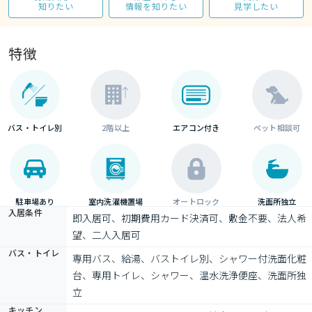
知りたい
情報を知りたい
見学したい
特徴
バス・トイレ別
2階以上
エアコン付き
ペット相談可
駐車場あり
室内洗濯機置場
オートロック
洗面所独立
入居条件
即入居可、初期費用カード決済可、敷金不要、法人希
望、二人入居可
バス・トイレ
専用バス、給湯、バストイレ別、シャワー付洗面化粧
台、専用トイレ、シャワー、温水洗浄便座、洗面所独
立
キッチン