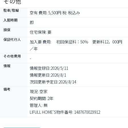
その他
駐車/駐輪
空有 費用: 5,500円 税: 税込み
入居時期
即
損保
住宅保険: 要
保証代行人
加入要 費用: 　初回保証料：50％　更新料12，000円
／年
その他費用
-
情報
情報登録日:
2026/5/11
情報更新日:
2026/8/1
次回更新予定日:
2026/8/14
備考
現況: 空家

契約期間: 2年

管理人: 無

LIFULL HOME'S物件番号: 1487670023912