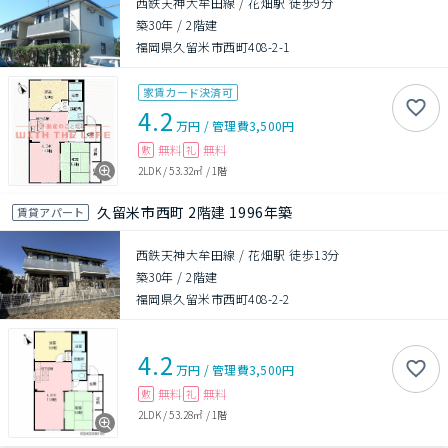
西鉄天神大牟田線 / 花畑駅 徒歩9分
築30年
/
2階建
福岡県久留米市西町408-2-1
家賃カード決済可
4.2
万円
/
管理費
3,500円
無料
無料
敷
礼
2LDK
/
53.32㎡
/
1階
久留米市西町 2階建 1996年築
賃貸アパート
西鉄天神大牟田線 / 花畑駅 徒歩13分
築30年
/
2階建
福岡県久留米市西町408-2-2
4.2
万円
/
管理費
3,500円
無料
無料
敷
礼
2LDK
/
53.28㎡
/
1階