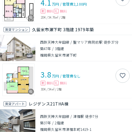
4.1
万円
/
管理費
2,100円
無料
無料
敷
礼
2DK
/
54.76㎡
/
2階
久留米市瀬下町 3階建 1979年築
賃貸マンション
西鉄天神大牟田線 / 聖マリア病院前駅 徒歩37分
築47年
/
3階建
福岡県久留米市瀬下町
3.8
万円
/
管理費
なし
無料
無料
敷
礼
3DK
/
54㎡
/
2階
レジデンス21THA棟
賃貸アパート
西鉄天神大牟田線 / 津福駅 徒歩7分
築37年
/
2階建
福岡県久留米市津福本町1419-1