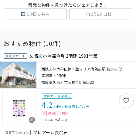
素敵な物件を見つけたらシェアしよう！
LINEで共有
URLをコピー
おすすめ物件 (
10
件)
久留米市津福今町 2階建 1991年築
賃貸アパート
西鉄天神大牟田線 / 聖マリア病院前駅 徒歩20分
築35年
/
2階建
福岡県久留米市津福今町681-22
家賃カード決済可
4.2
万円
/
管理費
1,700円
無料
無料
敷
礼
3DK
/
78.25㎡
/
2階
プレアール長門石
賃貸マンション