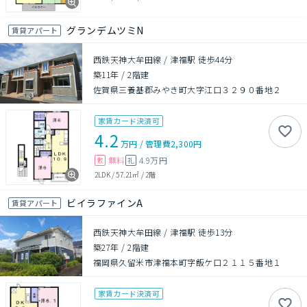
グランデムツミN
賃貸アパート
西鉄天神大牟田線 / 津福駅 徒歩44分
築11年
/
2階建
佐賀県三養基郡みやき町大字江口３２９０番地２
家賃カード決済可
4.2
万円
/
管理費
2,300円
無料
4.9万円
敷
礼
2LDK
/
57.21㎡
/
2階
ビイラファインA
賃貸アパート
西鉄天神大牟田線 / 津福駅 徒歩13分
築27年
/
2階建
福岡県久留米市津福本町字飯ケ口２１１５番地１
家賃カード決済可