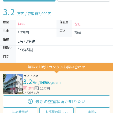
3.2
万円 / 管理費
2,000円
敷金
保証金
無料
なし
礼金
広さ
3.2万円
20㎡
階数
1階 / 3階建
間取り
1K (洋5帖)
向き
無料で10秒! カンタンお問い合わせ
ラフィネＡ
3.2
万円
/
管理費2,000円
無料
3.2万円
敷
礼
1K / 20㎡ / 1階
最新の空室状況が知りたい
初期費用が
お部屋の詳しい
実際に