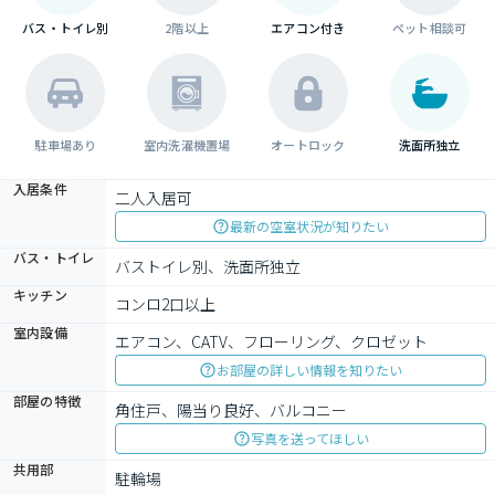
バス・トイレ別
2階以上
エアコン付き
ペット相談可
駐車場あり
室内洗濯機置場
オートロック
洗面所独立
入居条件
二人入居可
最新の空室状況が知りたい
バス・トイレ
バストイレ別、洗面所独立
キッチン
コンロ2口以上
室内設備
エアコン、CATV、フローリング、クロゼット
お部屋の詳しい情報を知りたい
部屋の特徴
角住戸、陽当り良好、バルコニー
写真を送ってほしい
共用部
駐輪場