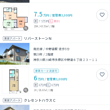
7.5
万円
/
管理費
3,000円
7.5万円
無料
敷
礼
2DK
/
43.53㎡
/
3階
リバーストーンＮ
賃貸アパート
南武線 / 中野島駅 徒歩5分
築20年
/
2階建
神奈川県川崎市多摩区中野島６丁目２３－１１
家賃カード決済可
6
万円
/
管理費
3,000円
6万円
6万円
敷
礼
1K
/
26.67㎡
/
1階
クレセントハウスＣ
賃貸アパート