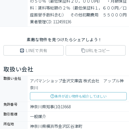
の５０％（最低保証料２０，０００円）　・月額保証
料：賃料等総額の２％（最低保証料１，６００円／口
座振替手数料含む）　その他初期費用　５５０００円

業者管理CD: 112459136
素敵な物件を見つけたらシェアしよう！
LINEで共有
URLをコピー
取扱い会社
取扱い会社
アパマンショップ金沢文庫店 株式会社　アップル神
奈川
条件が近い物件も紹介してほしい
免許番号
神奈川県知事(10)13668
取引態様
一般媒介
所在地
神奈川県横浜市金沢区谷津町