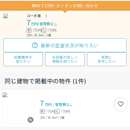
無料で10秒! カンタンお問い合わせ
コーポ泉 Ⅰ
7
万円
/
管理費なし
7万円
7万円
敷
礼
2DK / 36.26㎡ / 1階
最新の空室状況が知りたい
初期費用が
お部屋の詳しい
実際に
知りたい
情報を知りたい
見学したい
同じ建物で掲載中の物件 (1件)
7
万円
/
管理費
なし
7万円
7万円
敷
礼
2DK
/
36.26㎡
/
1階