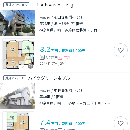
Ｌｉｅｂｅｎｂｕｒｇ
賃貸マンション
南武線 / 稲田堤駅 徒歩8分
築28年
/
地上3階地下1階建
神奈川県川崎市多摩区菅北浦２丁目
8.2
万円
/
管理費
3,000円
8.2万円
無料
敷
礼
2DK
/
37.97㎡
/
2階
ハイツグリーン＆ブルー
賃貸アパート
南武線 / 中野島駅 徒歩6分
築40年
/
2階建
神奈川県川崎市 多摩区中野島３丁目17-18
7.4
万円
/
管理費
1,000円