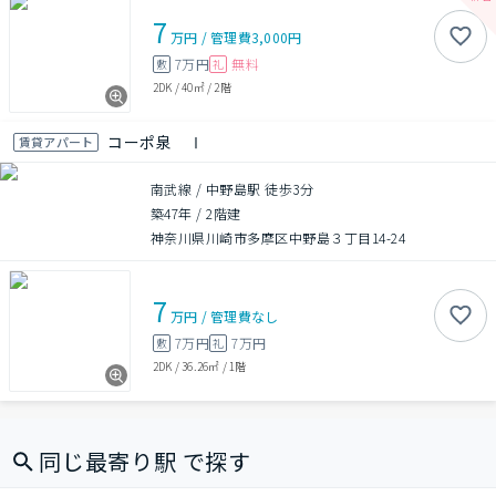
7
万円
/
管理費
3,000円
7万円
無料
敷
礼
2DK
/
40㎡
/
2階
コーポ泉 Ⅰ
賃貸アパート
南武線 / 中野島駅 徒歩3分
築47年
/
2階建
神奈川県川崎市多摩区中野島３丁目14-24
7
万円
/
管理費
なし
7万円
7万円
敷
礼
2DK
/
36.26㎡
/
1階
同じ最寄り駅 で探す