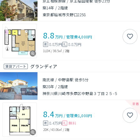
京王相模原線 / 京王稲田堤駅 徒歩23分
築14年
/
2階建
東京都稲城市矢野口2258
8.8
万円
/
管理費
4,000円
8.8万円
8.8万円
敷
礼
1LDK
/
38.5㎡
/
2階
グランディア
賃貸アパート
南武線 / 中野島駅 徒歩5分
築28年
/
2階建
神奈川県川崎市多摩区中野島３丁目２５-５
8.4
万円
/
管理費
1,000円
8.4万円
無料
敷
礼
2DK
/
43.06㎡
/
1階