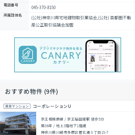
電話番号
045-370-8150
所属団体名
(公社)神奈川県宅地建物取引業協会,(公社) 首都圏不動
産公正取引協議会加盟
おすすめ物件 (9件)
コーポレーションU
賃貸マンション
京王相模原線 / 京王稲田堤駅 徒歩5分
築36年
/
地上3階地下1階建
神奈川県川崎市多摩区菅北浦３丁目15-7