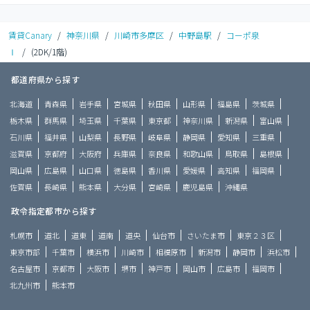
賃貸Canary
/
神奈川県
/
川崎市多摩区
/
中野島駅
/
コーポ泉
Ⅰ
/
(2DK/1階)
都道府県から探す
北海道
青森県
岩手県
宮城県
秋田県
山形県
福島県
茨城県
栃木県
群馬県
埼玉県
千葉県
東京都
神奈川県
新潟県
富山県
石川県
福井県
山梨県
長野県
岐阜県
静岡県
愛知県
三重県
滋賀県
京都府
大阪府
兵庫県
奈良県
和歌山県
鳥取県
島根県
岡山県
広島県
山口県
徳島県
香川県
愛媛県
高知県
福岡県
佐賀県
長崎県
熊本県
大分県
宮崎県
鹿児島県
沖縄県
政令指定都市から探す
札幌市
道北
道東
道南
道央
仙台市
さいたま市
東京２３区
東京市部
千葉市
横浜市
川崎市
相模原市
新潟市
静岡市
浜松市
名古屋市
京都市
大阪市
堺市
神戸市
岡山市
広島市
福岡市
北九州市
熊本市