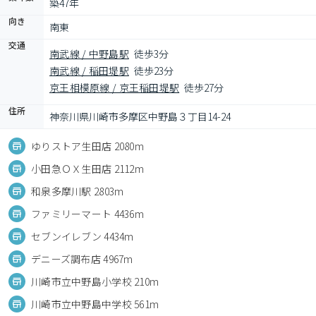
築47年
向き
南東
交通
南武線 / 中野島駅
徒歩3分
南武線 / 稲田堤駅
徒歩23分
京王相模原線 / 京王稲田堤駅
徒歩27分
住所
神奈川県川崎市多摩区中野島３丁目14-24
ゆりストア生田店 2080m
小田急ＯＸ生田店 2112m
和泉多摩川駅 2803m
ファミリーマート 4436m
セブンイレブン 4434m
デニーズ調布店 4967m
川崎市立中野島小学校 210m
川崎市立中野島中学校 561m