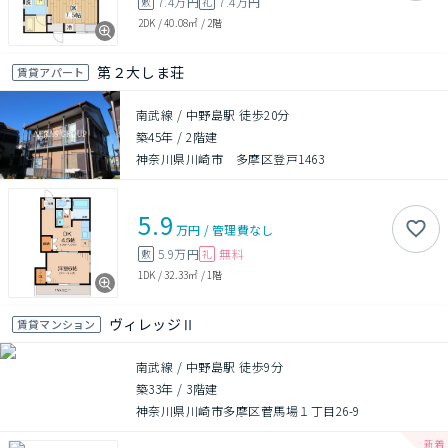
7.4万円
7.4万円
敷
礼
2DK
/
40.08㎡
/
2階
第２大しま荘
賃貸アパート
南武線 / 中野島駅 徒歩20分
築45年
/
2階建
神奈川県川崎市 多摩区登戸1463
5.9
万円
/
管理費
なし
5.9万円
無料
敷
礼
1DK
/
32.33㎡
/
1階
ヴィレッジⅡ
賃貸マンション
南武線 / 中野島駅 徒歩9分
築33年
/
3階建
神奈川県川崎市多摩区菅馬場１丁目26-9