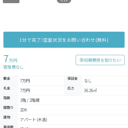
1分で完了!空室状況をお問い合わせ(無料)
7
初期費用を知りたい
万円
管理費なし
敷金
保証金
7万円
なし
礼金
広さ
7万円
36.26㎡
階数
1階 / 2階建
間取り
2DK
建物
アパート (木造)
築年数