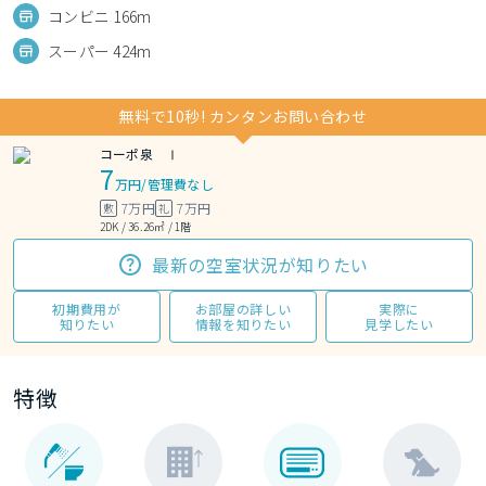
コンビニ 166m
スーパー 424m
無料で10秒! カンタンお問い合わせ
コーポ泉 Ⅰ
7
万円
/
管理費なし
7万円
7万円
敷
礼
2DK / 36.26㎡ / 1階
最新の空室状況が知りたい
初期費用が
お部屋の詳しい
実際に
知りたい
情報を知りたい
見学したい
特徴