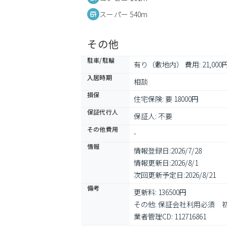
スーパー 540m
その他
駐車/駐輪
有り（敷地内） 費用: 21,000円
入居時期
相談
損保
住宅保険: 要 18000円
保証代行人
保証人: 不要
その他費用
-
情報
情報登録日:
2026/7/28
情報更新日:
2026/8/1
次回更新予定日:
2026/8/21
備考
更新料: 136500円

その他: 保証会社利用必須　
業者管理CD: 112716861