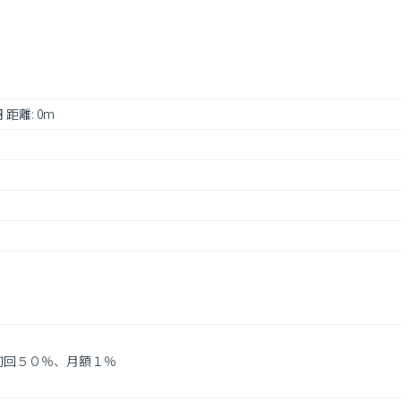
 距離: 0m
初回５０％、月額１％
