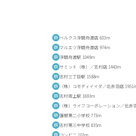
ベルクス浮間舟渡店 633m
マルエツ浮間舟渡店 974m
浮間舟渡駅 1049m
サミット（株）／志村店 1443m
志村三丁目駅 1588m
（株）コモディイイダ／北赤羽店 1951
志村坂上駅 1693m
（株）ライフコーポレーション／北赤羽店
蓮根第二小学校 773m
志村第三中学校 835m
コンビニ 101m