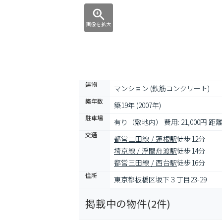
画像を拡大
建物
マンション (鉄筋コンクリート)
築年数
築19年 (2007年)
駐車場
有り（敷地内） 費用: 21,000円 距離:
交通
都営三田線 / 蓮根駅
徒歩12分
埼京線 / 浮間舟渡駅
徒歩14分
都営三田線 / 西台駅
徒歩16分
住所
東京都板橋区坂下３丁目23-29
掲載中の物件(
2
件)