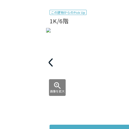
この建物からのPick Up
1K/6階
画像を拡大