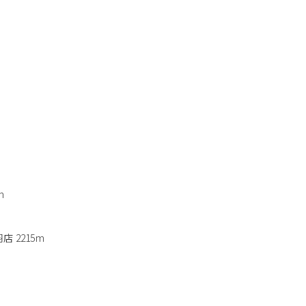
m
 2215m