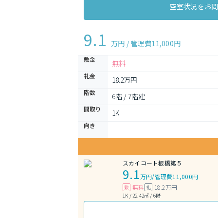
空室状況をお
9.1
万円 / 管理費
11,000円
敷金
無料
礼金
18.2万円
階数
6階 / 7階建
間取り
1K 
向き
スカイコート板橋第５
9.1
万円
/
管理費11,000円
無料
18.2万円
敷
礼
1K / 22.42㎡ / 6階