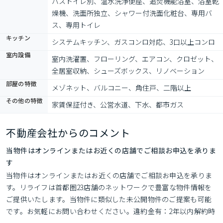
バストイレ別、温水洗浄便座、追焚機能浴室、浴室乾
燥機、洗面所独立、シャワー付洗面化粧台、専用バ
ス、専用トイレ
キッチン
システムキッチン、ガスコンロ対応、3口以上コンロ
室内設備
室内洗濯置、フローリング、エアコン、クロゼット、
全居室収納、シューズボックス、リノベーション
部屋の特徴
メゾネット、バルコニー、角住戸、二階以上
その他の特徴
家賃保証付き、公営水道、下水、都市ガス
不動産会社からのコメント
当物件はオンラインまたはお近くの店舗でご相談お申込を承りま
す
当物件はオンラインまたはお近くの店舗でご相談お申込を承りま
す。リライフは首都圏23店舗のネットワークで豊富な物件情報を
ご提供いたします。当物件に類似した未公開物件のご提案も可能
です。お気軽にお問い合わせください。違約金有：2年以内解約時