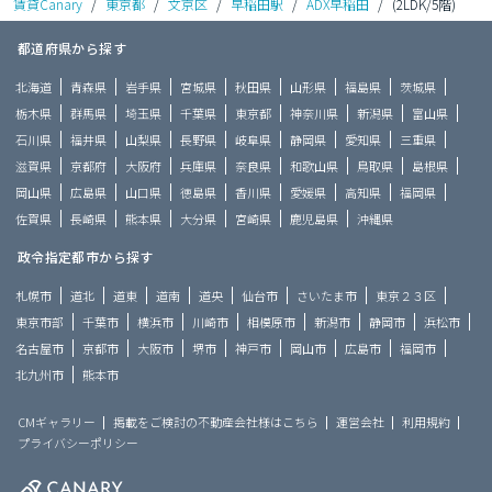
賃貸Canary
/
東京都
/
文京区
/
早稲田駅
/
ADX早稲田
/
(2LDK/5階)
都道府県から探す
北海道
青森県
岩手県
宮城県
秋田県
山形県
福島県
茨城県
栃木県
群馬県
埼玉県
千葉県
東京都
神奈川県
新潟県
富山県
石川県
福井県
山梨県
長野県
岐阜県
静岡県
愛知県
三重県
滋賀県
京都府
大阪府
兵庫県
奈良県
和歌山県
鳥取県
島根県
岡山県
広島県
山口県
徳島県
香川県
愛媛県
高知県
福岡県
佐賀県
長崎県
熊本県
大分県
宮崎県
鹿児島県
沖縄県
政令指定都市から探す
札幌市
道北
道東
道南
道央
仙台市
さいたま市
東京２３区
東京市部
千葉市
横浜市
川崎市
相模原市
新潟市
静岡市
浜松市
名古屋市
京都市
大阪市
堺市
神戸市
岡山市
広島市
福岡市
北九州市
熊本市
CMギャラリー
掲載をご検討の不動産会社様はこちら
運営会社
利用規約
プライバシーポリシー