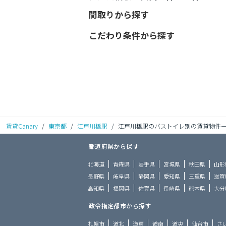
間取りから探す
こだわり条件から探す
賃貸Canary
/
東京都
/
江戸川橋駅
/
江戸川橋駅のバストイレ別の賃貸物件
都道府県から探す
北海道
青森県
岩手県
宮城県
秋田県
山形
長野県
岐阜県
静岡県
愛知県
三重県
滋賀
高知県
福岡県
佐賀県
長崎県
熊本県
大分
政令指定都市から探す
札幌市
道北
道東
道南
道央
仙台市
さ