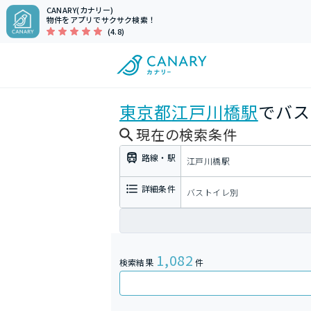
CANARY(カナリー)
物件をアプリでサクサク検索！
(4.8)
東京都
江戸川橋駅
でバス
現在の検索条件
路線・駅
江戸川橋駅
詳細条件
バストイレ別
1,082
検索結果
件