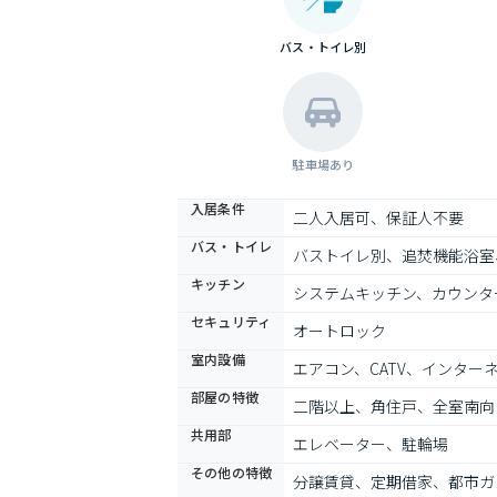
バス・トイレ別
駐車場あり
入居条件
二人入居可、保証人不要
バス・トイレ
バストイレ別、追焚機能浴室
キッチン
システムキッチン、カウンタ
セキュリティ
オートロック
室内設備
エアコン、CATV、インター
部屋の特徴
二階以上、角住戸、全室南向
共用部
エレベーター、駐輪場
その他の特徴
分譲賃貸、定期借家、都市ガ