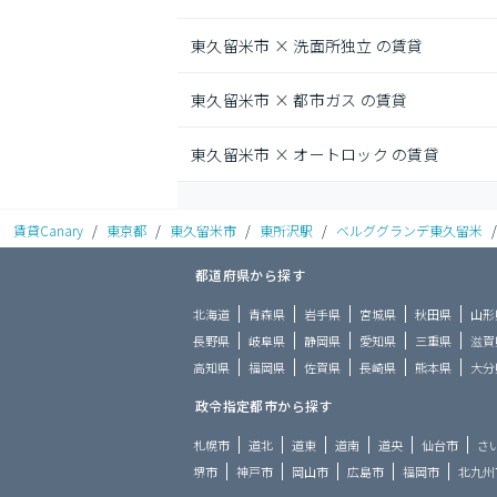
東久留米市 × 洗面所独立 の賃貸
東久留米市 × 都市ガス の賃貸
東久留米市 × オートロック の賃貸
賃貸Canary
/
東京都
/
東久留米市
/
東所沢駅
/
ベルググランデ東久留米
/
都道府県から探す
北海道
青森県
岩手県
宮城県
秋田県
山形
長野県
岐阜県
静岡県
愛知県
三重県
滋賀
高知県
福岡県
佐賀県
長崎県
熊本県
大分
政令指定都市から探す
札幌市
道北
道東
道南
道央
仙台市
さ
堺市
神戸市
岡山市
広島市
福岡市
北九州