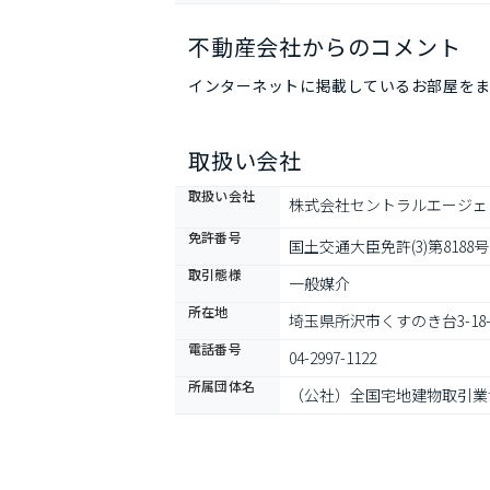
不動産会社からのコメント
インターネットに掲載しているお部屋をま
取扱い会社
取扱い会社
株式会社セントラルエージェ
免許番号
国土交通大臣免許(3)第8188号
取引態様
一般媒介
所在地
埼玉県所沢市くすのき台3-18
電話番号
04-2997-1122
所属団体名
（公社）全国宅地建物取引業